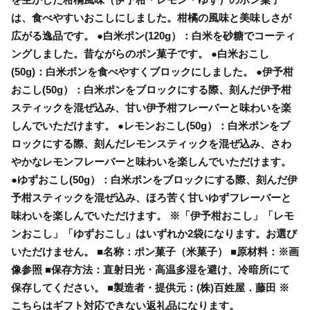
は、食べやすいおこしにしました。柑橘の風味と美味しさが
広がる逸品です。 ●白米ポン(120g）：白米を砂糖でコーティ
ングしました。昔ながらのポン菓子です。 ●白米おこし
(50g)：白米ポンを食べやすくブロックにしました。 ●伊予柑
おこし(50g）：白米ポンをブロックにする際、刻んだ伊予柑
スティックを混ぜ込み、甘い伊予柑フレーバーと味わいを楽
しんでいただけます。 ●レモンおこし(50g）：白米ポンをブ
ロックにする際、刻んだレモンスティックを混ぜ込み、さわ
やかなレモンフレーバーと味わいを楽しんでいただけます。
●ゆずおこし(50g）：白米ポンをブロックにする際、刻んだ伊
予柑スティックを混ぜ込み、ほろ苦く甘いゆずフレーバーと
味わいを楽しんでいただけます。 ※「伊予柑おこし」「レモ
ンおこし」「ゆずおこし」はいずれか2袋になります。お選び
いただけません。 ■名称：ポン菓子（米菓子） ■原材料：※画
像参照 ■保存方法：直射日光・高温多湿を避け、冷暗所にて
保存してください。 ■製造者・提供元：(株)百姓屋．藤田 ※
こちらはギフト対応できない返礼品になります。