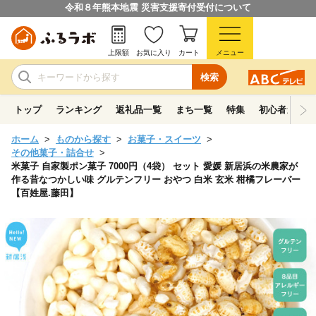
令和８年熊本地震 災害支援寄付受付について
上限額
お気に入り
カート
メニュー
検索
トップ
ランキング
返礼品一覧
まち一覧
特集
初心者ガイド
ホーム
ものから探す
お菓子・スイーツ
その他菓子・詰合せ
米菓子 自家製ポン菓子 7000円（4袋） セット 愛媛 新居浜の米農家が
作る昔なつかしい味 グルテンフリー おやつ 白米 玄米 柑橘フレーバー
【百姓屋.藤田】