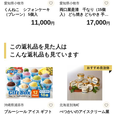
愛知県小牧市
愛知県小牧市
くんねこ シフォンケーキ
両口屋是清 千なり（15個
（プレーン） 5個入
入） どら焼き どらやき 手土
産 お土産 土産 丹波大納言小
11,000
17,000
円
円
豆 抹茶 林檎 りんご 慶事 お
祝い 法事 法要 詰め合わせ お
取り寄せ 瓢箪 豊臣秀吉 焼印
個包装 贈り物 老舗 お茶菓子
この返礼品を見た人は
こんな返礼品も見ています
沖縄県浦添市
北海道別海町
ブルーシール アイス ギフト
べつかいのアイスクリーム屋