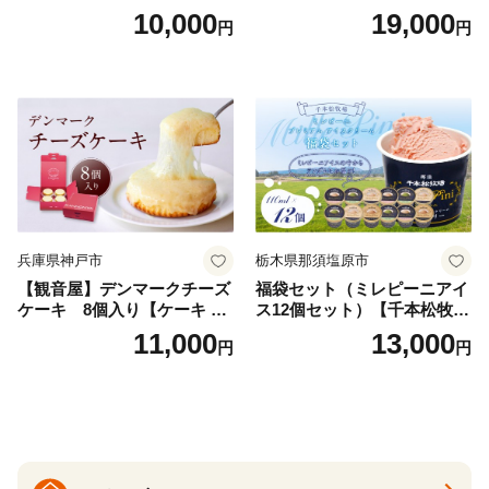
ェラート8個
ーム アイス スイーツ デザー
10,000
19,000
円
円
ト_H0016-104
兵庫県神戸市
栃木県那須塩原市
【観音屋】デンマークチーズ
福袋セット（ミレピーニアイ
ケーキ 8個入り【ケーキ チ
ス12個セット）【千本松牧
ーズケーキ 人気スイーツ お
場】 ns025-014-12 【デザー
11,000
13,000
円
円
すすめスイーツ 神戸スイー
ト 詰め合わせ ギフト】
ツ 新感覚チーズケーキ おす
すめケーキ 兵庫県 神戸市 D0
910-17】