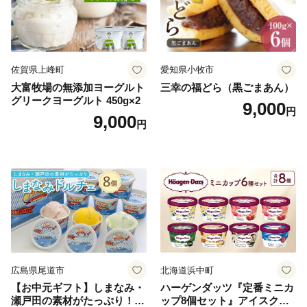
佐賀県上峰町
愛知県小牧市
大富牧場の無添加ヨーグルト
三幸の福どら（黒ごまあん）
グリークヨーグルト 450g×2
9,000
円
9,000
円
広島県尾道市
北海道浜中町
【お中元ギフト】しまなみ・
ハーゲンダッツ『定番ミニカ
瀬戸田の素材がたっぷり！ジ
ップ8個セット』アイスクリ