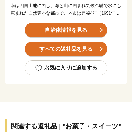
南は四国山地に面し、海と山に囲まれ気候温暖で水にも
恵まれた自然豊かな都市で、本市は元禄4年（1691年）
の別子銅山の開坑によって発展した歴史ある街の一つで
す。
自治体情報を見る
市内には日本経済の発展にも貢献した別子銅山の歴史を
伝える産業遺産も数多く残っており、それらを活かした
すべての返礼品を見る
観光や伝統文化行事の保存と継承、そしてスポーツの振
興にも力を入れている住みやすい街です。
お気に入りに追加する
【返礼品のお届け】
・決済完了またはお振込み後市への収納確認ができ次
第、発送の手続きをとらせていただきます。
※郵便振込、銀行振込の場合は収納確認に1～2週間時間
を要するため、あらかじめご了承ください。
・配送は生産者から直送でお届けします。納期は返礼品
ごとに異なりますので、返礼品ページでご確認くださ
関連する返礼品 | "お菓子・スイーツ"
い。