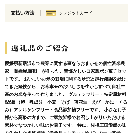
支払い方法
クレジットカード
愛媛県新居浜市で農業に関する事ならおまかせの個性派米農
家「百姓屋.藤田」が作った、昔懐かしい自家製ポン菓子セッ
トです。 おいしいお米の栽培に関する研究と試行錯誤を続け
てきた経験から、お米本来のおいしさを生かしすべて自社生
産のお米を使って作りました。 グルテンフリー・特定原材料
8品目（卵・乳成分・小麦・そば・落花生・えび・かに・くる
み）アレルゲンフリー・食品添加物フリーです。 小さなお子
様から高齢の方まで、ご家族皆様でお召し上がりいただける
素朴でなつかしい味のお菓子です。 特に、柑橘王国愛媛の味
を生かした柑橘風味（伊予柑・レモン・ゆず）のポン菓子