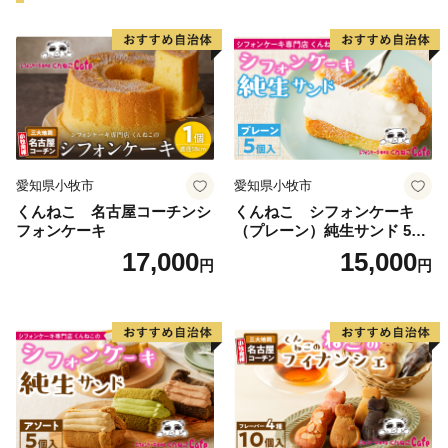
【寄附金受領証およびワンストップ特例申請書】
・受領証及びワンストップ特例申請書は、決済完了また
はお振込み後市への収納確認ができ次第、2～3週間ほど
でお送りします。
・ワンストップ特例申請書は、ご希望の方に受領証と共
にお送りします。必要情報を記載の上、下記送付先まで
愛知県小牧市
愛知県小牧市
ご返送ください。
くんねこ 名古屋コーチンシ
くんねこ シフォンケーキ
[送付先]〒785-0036 高知県須崎市緑町9−27 4F ふるさと
フォンケーキ
（プレーン）純生サンド 5個
納税サポートセンター あて
入
17,000
15,000
円
円
【オンラインワンストップ申請】
・マイナンバーカードをお持ちの方は、自治体マイペー
ジよりお手続きが可能です。
https://mypg.jp/auth/login/
※アカウントの登録が必要になります。