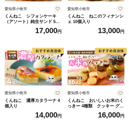
【ワンストップ受付書】
愛知県小牧市
愛知県小牧市
・ワンストップ特例申請書を返送いただき、受理を完了
くんねこ シフォンケーキ
くんねこ ねこのフィナンシ
した段階で、ご登録いただいたメールアドレス宛に受付
（アソート）純生サンド 5個
ェ 10個入り
完了メールを送信します。
入
17,000
13,000
円
円
【その他注意事項】
・国（総務省）からの要請に基づき、平成29年6月よ
り、新居浜市内在住の方からのご寄附につきましては、
返礼品の送付を取りやめることといたしましたのでご了
承ください。
【返礼品・お届け・寄付についてのお問い合わせ】
新居浜市ふるさと納税担当窓口
愛知県小牧市
愛知県小牧市
TEL 050-1730-1245
くんねこ 濃厚カタラーナ 4
くんねこ おいしいお米のく
個入り
っきー 4種類 クッキー グル
FAX 050-3537-1729
テンフリー
14,000
16,000
niihama@furusato-supports.com
円
円