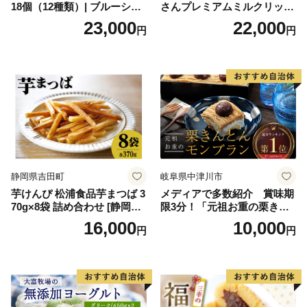
18個（12種類）| ブルーシー
さんプレミアムミルクリッチ
ルアイス ブルーシールアイ
12個（AP-01）（ 北海道アイ
23,000
22,000
円
円
スクリーム 着日指定可能 送
ス 北海道産アイス アイス ア
料無料 ジェラート 沖縄県 バ
イススイーツ アイスクリー
ースデー 贈り物 プレゼント
ム 北海道産アイスクリーム
誕生日 カップ 詰め合わせ バ
道産アイス 道産アイスクリ
ラエティ | バニラ チョコレー
ーム ギフト 詰合せ 詰め合わ
ト ストロベリー ピスタチオ
せ ふるさと納税 ）
バニラ＆クッキー ウベ 沖縄
紅イモ 塩ちんすこう 沖縄シ
ークヮーサー 沖縄黒糖 琉球
ロイヤルミルクティ 沖縄パ
イン
静岡県吉田町
岐阜県中津川市
芋けんぴ 松浦食品芋まつば 3
メディアで多数紹介 賞味期
70g×8袋 詰め合わせ [静岡伊
限3分！「元祖お重の栗きん
勢丹(松浦食品) 静岡県 吉田町
とんモンブラン」 【未来の
16,000
10,000
円
円
22424274] 芋ケンピ セット
ご褒美】スイーツ 栗 モンブ
小袋 個包装 小分け
ラン くりきんとん デザート
ご褒美 お取り寄せ くり お菓
子 菓子 F4N-2298