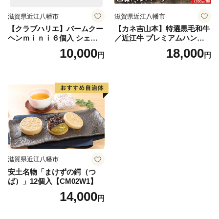
滋賀県近江八幡市
滋賀県近江八幡市
【クラブハリエ】バームクー
【カネ吉山本】特選黒毛和牛
ヘンｍｉｎｉ６個入 シェア
／近江牛 プレミアムハンバ
ボックス 個包装【FC01W】
ーグ 5個箱入【750ｇ（約150
10,000
18,000
円
円
ｇ×5個）】【Y095W】
滋賀県近江八幡市
安土名物「まけずの鍔（つ
ば）」12個入【CM02W1】
14,000
円