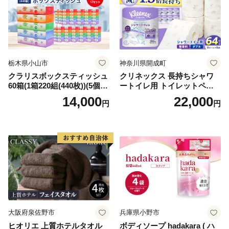
栃木県小山市
神奈川県開成町
クラリスボックスティッシュ
クリネックス 長持ちシャワ
60箱(1箱220組(440枚))(5個入
ートイレ用 トイレットペー
り×12セット)【1256759】
パー（ダブル）64ロール(8ロ
14,000
22,000
円
円
ール×8パック) 開成町 トイレ
ットペーパーダブル 日用品
国産 新生活 ダブル SDGs 備
蓄 防災 エコ 消耗品 生活雑貨
生活用品 無香料 トイレット
ペーパー ダブル といれっと
ぺーぱー トイレ クレシア ト
イレットペーパー [BDBH002
-1]
大阪府泉佐野市
兵庫県小野市
ヒオリエ 上質ホテルタオル
ボディソープ hadakara ( ハ