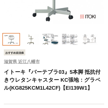
おすすめ自治体
滋賀県 近江八幡市
イトーキ『バーテブラ03』5本脚 抵抗付
きウレタンキャスター KC張地：グラベ
ル(KG825KCM1L42CF)【EI139W1】