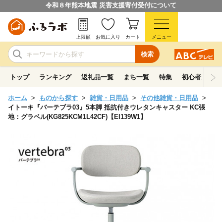
令和８年熊本地震 災害支援寄付受付について
上限額
お気に入り
カート
メニュー
検索
トップ
ランキング
返礼品一覧
まち一覧
特集
初心者ガイド
ホーム
ものから探す
雑貨・日用品
その他雑貨・日用品
イトーキ『バーテブラ03』5本脚 抵抗付きウレタンキャスター KC張
地：グラベル(KG825KCM1L42CF)【EI139W1】