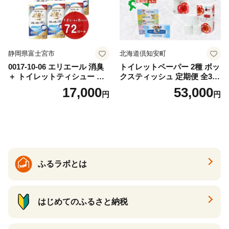
静岡県富士宮市
北海道倶知安町
0017-10-06 エリエール 消臭
トイレットペーパー 2種 ボッ
＋ トイレットティシュー し
クスティッシュ 定期便 全3
っかり香るフレッシュクリア
回 日本製 まとめ買い 防災
17,000
53,000
円
円
の香り ダブル 12ロール×6パ
常備品 日用雑貨 消耗品 生活
ック 72ロール 25m トイレ
必需品 大容量 備蓄 リサイク
ットペーパー パルプ100％ 消
ル ティッシュ ペーパー まと
臭 防臭 日用品 消耗品 備蓄
め買い 雑貨 倶知安町
ふるラボとは
はじめてのふるさと納税