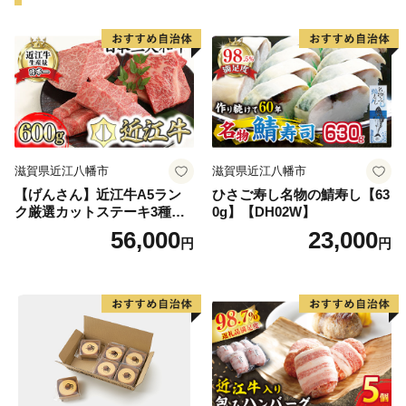
滋賀県近江八幡市
滋賀県近江八幡市
【げんさん】近江牛A5ラン
ひさご寿し名物の鯖寿し【63
ク厳選カットステーキ3種【6
0g】【DH02W】
00g】【DG03W】（国産牛
56,000
23,000
円
円
和牛 ブランド牛 ブランド
和牛 黒毛和牛 牛肉 肉
高級 人気 おすすめ 神戸
牛 松阪牛 に並ぶ 日本三大
和牛 近江牛）