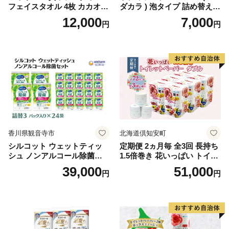
フェイスタオル 4枚 カカオ
ダカラ ) 泡タイプ 詰め替え 4
【タオル 泉州タオル 吸水 普
40ml×4袋 ボディーソープ 泡
12,000
7,000
円
円
段使い 無地 シンプル 日用品
ボディソープ 泡 日用品 消耗
ふわふわ ふかふか 家族 たお
品 バス用品 大容量 いい 匂い
る 一人暮らし】
ボディ 保湿 LION ライオン
泡石鹸 石鹸 兵庫 兵庫県 小野
市
香川県観音寺市
北海道倶知安町
シルコット ウェットティッ
定期便 2ヵ月毎 全3回 長持ち
シュ ノンアルコール除菌詰
1.5倍巻き 花いっぱい トイレ
替（43枚×3P）×24袋 日用品
ットペーパー ダブル 45ｍ 計
39,000
51,000
円
円
おもちゃ 拭き取り 手拭き 外
72ロール 全18種 花柄 プリン
出時 お出かけ時 食事前 緑茶
ト ハーブ 香り付き 日本製 ま
カテキン配合
とめ買い 防災 常備品 ペーパ
ー 消耗品 備蓄 送料無料 北海
道 倶知安町 日用品