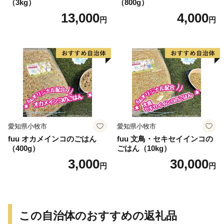
（3kg）
（800g）
13,000
4,000
円
円
愛知県小牧市
愛知県小牧市
fuu オカメインコのごはん
fuu 文鳥・セキセイインコの
（400g）
ごはん（10kg）
3,000
30,000
円
円
この自治体のおすすめの返礼品