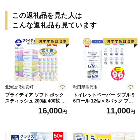
この返礼品を見た人は
こんな返礼品も見ています
北海道倶知安町
秋田県能代市
ブライティア ソフト ボック
トイレットペーパー ダブル 9
スティッシュ 200組 400枚 60
6ロール 12個 × 8パック ブラ
箱 日本製 まとめ買い ティッ
ンカ 再生紙 100％ 芯あり 日
16,000
11,000
円
円
シュ リサイクル 長持 防災 常
用品 消耗品 無香料 生活用品
備品 日用雑貨 消耗品 生活必
備蓄 秋田県 能代市 送料無料
需品 備蓄 ペーパー 紙 北海道
《能代製紙》
倶知安町 日用品