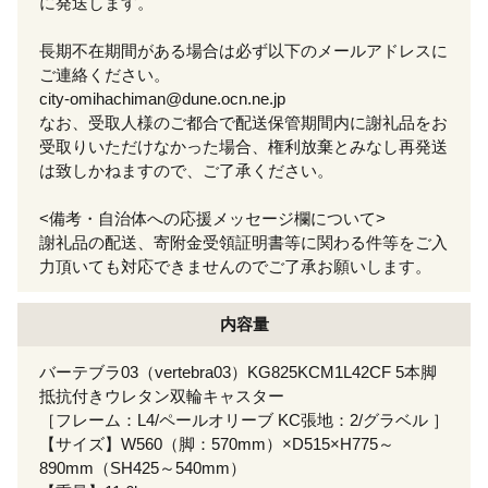
に発送します。
長期不在期間がある場合は必ず以下のメールアドレスに
ご連絡ください。
city-omihachiman@dune.ocn.ne.jp
なお、受取人様のご都合で配送保管期間内に謝礼品をお
受取りいただけなかった場合、権利放棄とみなし再発送
は致しかねますので、ご了承ください。
<備考・自治体への応援メッセージ欄について>
謝礼品の配送、寄附金受領証明書等に関わる件等をご入
力頂いても対応できませんのでご了承お願いします。
内容量
バーテブラ03（vertebra03）KG825KCM1L42CF 5本脚
抵抗付きウレタン双輪キャスター
［フレーム：L4/ペールオリーブ KC張地：2/グラベル ］
【サイズ】W560（脚：570mm）×D515×H775～
890mm（SH425～540mm）