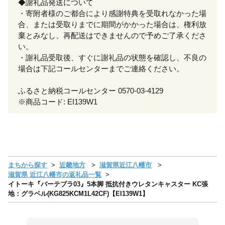
◆謝礼品発送について
・寄附者様のご都合により感謝特典を受取れなかった場
合、または受取りまでに期間がかかった場合は、権利放
棄とみなし、再配送はできませんので予めご了承くださ
い。
・謝礼品受取後、すぐに謝礼品の状態を確認し、不良の
場合は下記コールセンターまでご連絡ください。
ふるさと納税コールセンター 0570-03-4129
※商品コード: EI139W1
まちから探す
近畿地方
滋賀県近江八幡市
滋賀県 近江八幡市の返礼品一覧
イトーキ『バーテブラ03』5本脚 抵抗付きウレタンキャスター KC張
地：グラベル(KG825KCM1L42CF)【EI139W1】