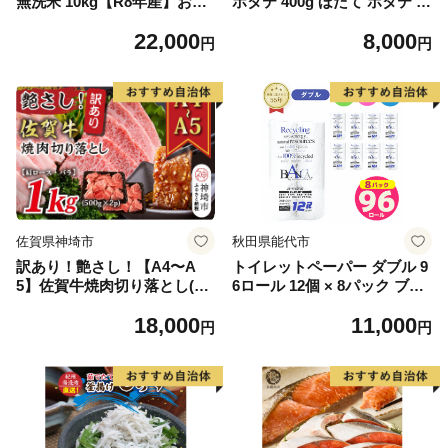
無洗米 10kg【R8年産】お米
ホタテ 400g ほたて ホタテ 帆
マイスター 新米 単一米 産地
立 貝柱 海鮮 魚介類 刺身 大
22,000
8,000
限定米 ブランド米 北海道米
粒 天然 海鮮 ランキング 大人
円
円
北海道産 白米 精米 米 こめ
気 人気 おすすめ 訳あり ）
コメ お米 ご飯 おにぎり 道産
送料無料 むせんまい 限定 贈
答 お試し
佐賀県神埼市
秋田県能代市
訳あり！艶さし！【A4〜A
トイレットペーパー ダブル 9
5】佐賀牛焼肉切り落とし(肩
6ロール 12個 × 8パック ブラ
ロース・バラ)1kg(500g×2P)
ンカ 再生紙 100％ 芯あり 日
18,000
11,000
【肉 牛肉 ブランド牛 黒毛和
用品 消耗品 無香料 生活用品
円
円
牛 ふるさと納税】(H112133)
備蓄 秋田県 能代市 送料無料
《能代製紙》