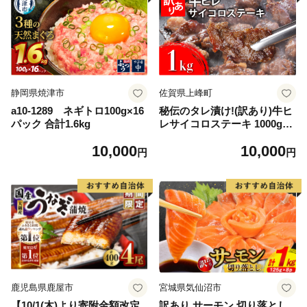
静岡県焼津市
佐賀県上峰町
a10-1289 ネギトロ100g×16
秘伝のタレ漬け!(訳あり)牛ヒ
パック 合計1.6kg
レサイコロステーキ 1000g
【B-1098-AS】
10,000
10,000
円
円
鹿児島県鹿屋市
宮城県気仙沼市
【10/1(木)より寄附金額改定
訳あり サーモン 切り落とし