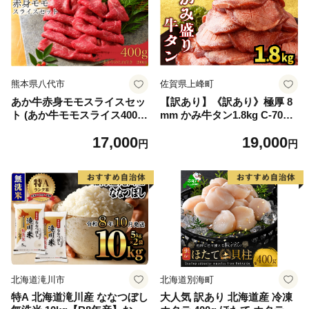
熊本県八代市
佐賀県上峰町
あか牛赤身モモスライスセッ
【訳あり】《訳あり》極厚 8
ト (あか牛モモスライス400
mm かみ牛タン1.8kg C-709-
g、あか牛のたれ200ml付き)
AS
17,000
19,000
円
円
北海道滝川市
北海道別海町
特A 北海道滝川産 ななつぼし
大人気 訳あり 北海道産 冷凍