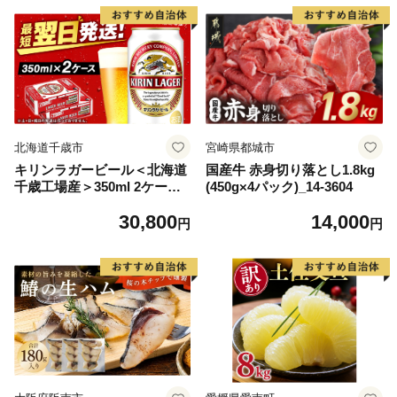
ら北海道 醤油鮭いくら 人気
大好評品 北海道 白糠町
北海道千歳市
宮崎県都城市
キリンラガービール＜北海道
国産牛 赤身切り落とし1.8kg
千歳工場産＞350ml 2ケース
(450g×4パック)_14-3604
（48本）
30,800
14,000
円
円