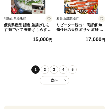
和歌山県湯浅町
和歌山県湯浅町
優良県産品 認定 釜揚げしら
リピーター続出！ 高評価 魚
す 茹でたて 釜揚げ しらす 無
鶴仕込の天然 紅サケ 紅鮭 鮭
着色 安心 安全 赤穂の塩 新鮮
サーモン 切身 切り身 約1kg
15,000
17,000
国産 海の幸 海鮮 魚介 紀州湯
レビュー高評価 小分け 真空
円
円
浅湾直送 まるとも海産 お取
パック 梅酒 真昆布 使用 だし
り寄せ 和歌山県 湯浅町 送料
まろやか 天然 鮭 魚 海の幸
無料_C6035n
海鮮 魚介 食品 食べ物 おかず
お弁当 水産加工品 冷凍 グル
メ お取り寄せ 和歌山県 湯浅
町 送料無料_G7317
1
2
3
4
5
次へ