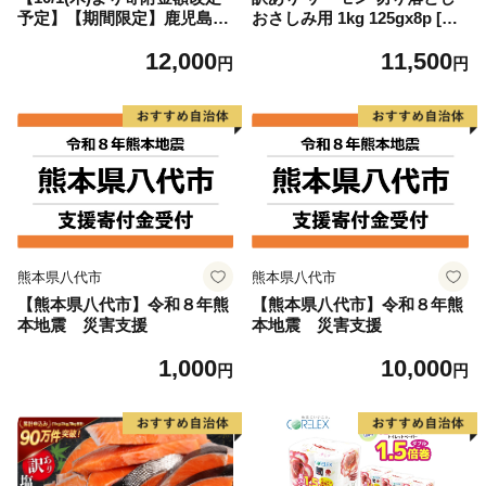
予定】【期間限定】鹿児島県
おさしみ用 1kg 125gx8p [足
大隅産うなぎ蒲焼4尾（400
利本店 宮城県 気仙沼市 2056
12,000
11,500
g） KN007-023
4313] 魚 魚介類 鮭 お刺し身
円
円
刺し身 刺身 生 生食 個包装
チリ銀鮭 銀鮭 海鮮 海鮮丼 魚
介
熊本県八代市
熊本県八代市
【熊本県八代市】令和８年熊
【熊本県八代市】令和８年熊
本地震 災害支援
本地震 災害支援
1,000
10,000
円
円