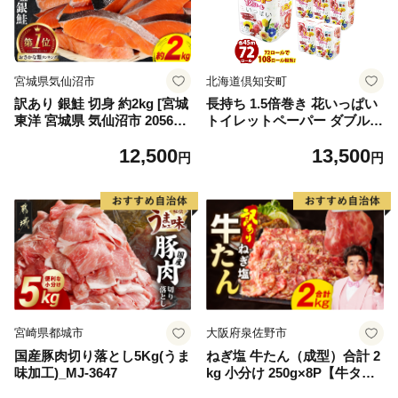
宮城県気仙沼市
北海道倶知安町
訳あり 銀鮭 切身 約2kg [宮城
長持ち 1.5倍巻き 花いっぱい
東洋 宮城県 気仙沼市 205649
トイレットペーパー ダブル 4
91] 鮭 魚介類 海鮮 訳アリ 規
5ｍ 計72ロール 全18種 花柄
12,500
13,500
格外 不揃い さけ サケ 鮭切身
プリント ハーブ 香り付き 日
円
円
シャケ 切り身 冷凍 家庭用 お
本製 まとめ買い 防災 常備品
かず 弁当 支援 サーモン 銀鮭
ペーパー エコ 日用雑貨 消耗
切り身 魚 わけあり
品 備蓄 送料無料 北海道 倶知
安町 日用品
宮崎県都城市
大阪府泉佐野市
国産豚肉切り落とし5Kg(うま
ねぎ塩 牛たん（成型）合計 2
味加工)_MJ-3647
kg 小分け 250g×8P【牛タン
牛肉 焼肉用 薄切り 訳あり サ