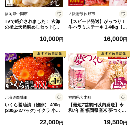
福岡県中間市
大阪府泉佐野市
TVで紹介されました！ 玄海
【スピード発送】がっつり！
の極上天然鯛めしセット[鯛
牛ハラミステーキ 1.44kg【氷
の切身、だし汁、鯛茶漬け用
温熟成×特製ダレ 小分け 360
10,000
16,000
だし]【010-0001】
g×4パック 牛肉 すてーき 焼
円
円
くだけ 味付き 訳あり 不揃い
焼肉 BBQ】
北海道白糠町
福岡県大木町
いくら醤油漬（鮭卵） 400g
【最短7営業日以内発送】令
(200g×2パック) イクラ 小分
和7年産 福岡県産米 夢つくし
け いくら醤油漬 鮭いくら い
15kg 精米 ※北海道・沖縄・
22,000
19,500
くら醤油漬け 鮭 鮭卵 ikura
離島は配送不可
円
円
醤油いくら 冷凍いくら いく