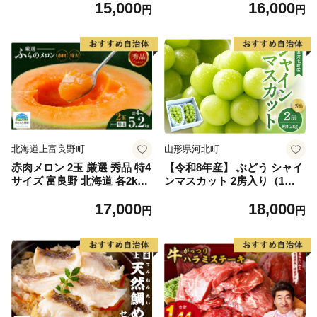
15,000
16,000
イズ不揃い】
円
円
北海道上富良野町
山形県河北町
赤肉メロン 2玉 厳選 秀品 特4
【令和8年産】 ぶどう シャイ
サイズ 富良野 北海道 各2kg
ンマスカット 2房入り（1房6
～2.6kg 2玉 セット ファーム
00g前後） 秀品 山形県河北町
17,000
18,000
富良野 メロン めろん 果物 く
産【山形eLab】 ka074-023-r
円
円
だもの フルーツ デザート 旬
8
の果物 旬のフルーツ