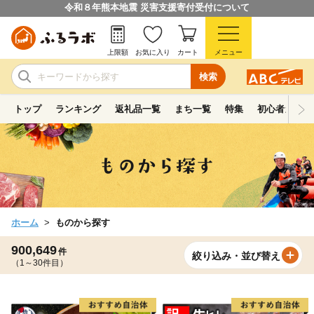
令和８年熊本地震 災害支援寄付受付について
上限額
お気に入り
カート
メニュー
検索
トップ
ランキング
返礼品一覧
まち一覧
特集
初心者ガイド
ホーム
ものから探す
900,649
件
絞り込み・並び替え
（1～30件目）