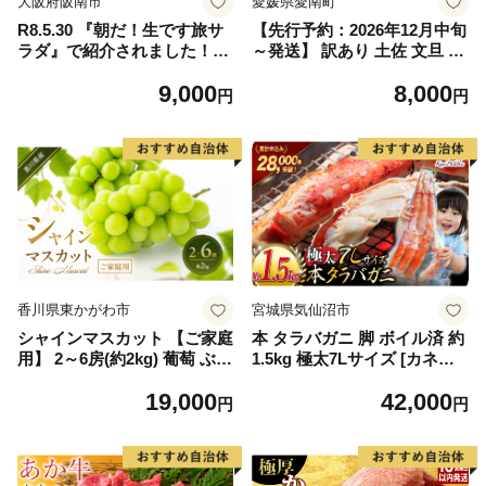
大阪府阪南市
愛媛県愛南町
R8.5.30 『朝だ！生です旅サ
【先行予約：2026年12月中旬
ラダ』で紹介されました！朝
～発送】 訳あり 土佐 文旦 8k
日放送（ABCテレビ） 鰆の
g (Mサイズ以上サイズミック
9,000
8,000
生ハム ×3パック（1パックあ
ス) 8000円 わけあり ぶんたん
円
円
たり、約15g × 約4枚入）さ
みかん mikan 蜜柑 ミカン 土
わら 燻製 熟成
佐文旦 家庭用 産地直送 国産
農家直送 期間限定 特産品 サ
イズミックス くらもとファー
ム 愛南町 愛媛県
香川県東かがわ市
宮城県気仙沼市
シャインマスカット 【ご家庭
本 タラバガニ 脚 ボイル済 約
用】 2～6房(約2kg) 葡萄 ぶど
1.5kg 極太7Lサイズ [カネダ
う ブドウ フルーツ 果物 くだ
イ 宮城県 気仙沼市 2056432
19,000
42,000
もの 果実 旬の果物 旬のフル
6] カニ かに 蟹 たらばがに た
円
円
ーツ 香川 香川県 東かがわ市
らば蟹 タラバ蟹 たらば タラ
バ ボイル