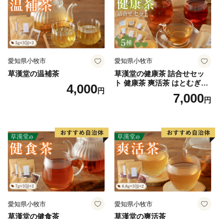
愛知県小牧市
愛知県小牧市
草漢堂の温補茶
草漢堂の健康茶 詰合せセッ
ト 健康茶 爽活茶 はとむぎ茶
4,000
円
温補茶 健食茶 和漢紅茶 お茶
7,000
円
愛知県小牧市
愛知県小牧市
草漢堂の健食茶
草漢堂の爽活茶