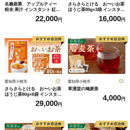
名糖産業 アップルティー
さらさらとける お〜いお茶
粉末 果汁 インスタント 紅茶
ほうじ茶80g×3袋 インスタン
ティー ビタミンC 袋 ロング
トほうじ茶 粉末ほうじ茶 粉
22,000
16,000
円
円
セラー 粉末飲料 粉末茶 簡単
末茶 おーいお茶 粉末緑茶
手軽 ホット アイス
愛知県小牧市
愛知県小牧市
さらさらとける お〜いお茶
草漢堂の鳩麦茶
ほうじ茶80g×6袋 インスタン
4,000
円
トほうじ茶 粉末ほうじ茶 粉
29,000
円
末茶 おーいお茶 粉末緑茶