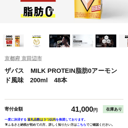
京都府 京田辺市
ザバス MILK PROTEIN脂肪0アーモン
ド風味 200ml 48本
41,000
寄付金額
在庫あり
円
一度に決済する
返礼品数は３つ以内
を推奨しております。
🔰ふるさと納税が初めての方、詳しく知りたい方は
こちら
でご確認ください。