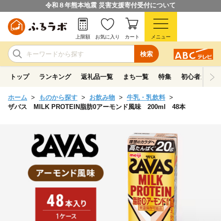
令和８年熊本地震 災害支援寄付受付について
上限額
お気に入り
カート
メニュー
検索
トップ
ランキング
返礼品一覧
まち一覧
特集
初心者ガイド
ホーム
ものから探す
お飲み物
牛乳・乳飲料
ザバス MILK PROTEIN脂肪0アーモンド風味 200ml 48本