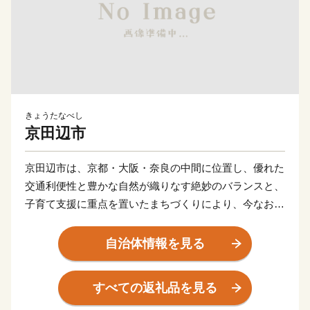
きょうたなべし
京田辺市
京田辺市は、京都・大阪・奈良の中間に位置し、優れた
交通利便性と豊かな自然が織りなす絶妙のバランスと、
子育て支援に重点を置いたまちづくりにより、今なお人
口が増加しているまちです。古くは筒城宮が遷都された
地として多彩な伝統行事や文化を現代に引き継ぐ一方
自治体情報を見る
で、同志社大学・同志社女子大学や多種多様な企業な
ど、最先端の科学技術を誇る関西文化学術研究都市の一
すべての返礼品を見る
翼を担うまちとして発展し、新旧の文化や知的財産が融