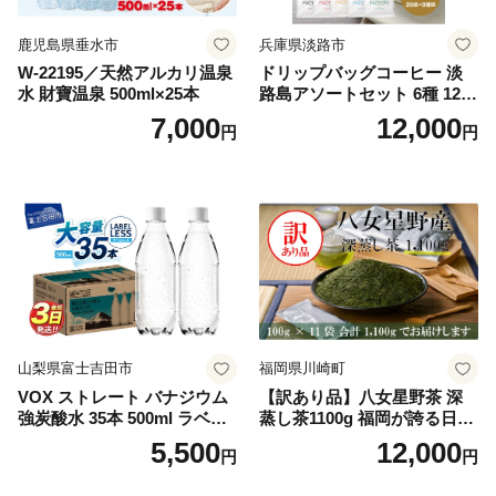
鹿児島県垂水市
兵庫県淡路市
W-22195／天然アルカリ温泉
ドリップバッグコーヒー 淡
水 財寶温泉 500ml×25本
路島アソートセット 6種 120
袋 飲み比べ コーヒー
7,000
12,000
円
円
山梨県富士吉田市
福岡県川崎町
VOX ストレート バナジウム
【訳あり品】八女星野茶 深
強炭酸水 35本 500ml ラベル
蒸し茶1100g 福岡が誇る日本
レス【富士吉田市限定カート
茶_ 訳アリ 常温 お茶 茶袋 常
5,500
12,000
円
円
ン】
備品 おちゃ ocha 茶葉 緑茶
飲料 飲み物 八女 茶 日本茶