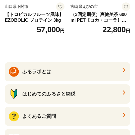
山口県下関市
宮崎県えびの市
【トロピカルフルーツ風味】
（3回定期便）爽健美茶 600
EZOBOLIC プロテイン 3kg
ml PET【コカ・コーラ】ペ
ットボトル 1ケース(24本) 定
57,000
22,800
円
円
期便 3回(72本) セット お茶
カフェインゼロ ノンカフェ
イン ハトムギ ブレンド茶 宮
崎県 えびの市 送料無料
ふるラボとは
はじめてのふるさと納税
よくあるご質問