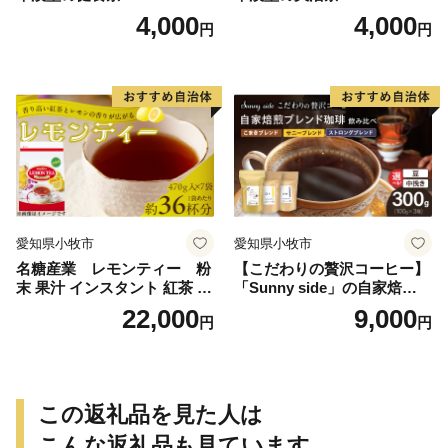
4,000
4,000
円
円
愛知県小牧市
愛知県小牧市
名糖産業 レモンティー 粉
【こだわりの贅沢コーヒー】
末 果汁 インスタント 紅茶 ビ
「Sunny side」の自家焙煎珈
タミンC 袋 ロングセラー 粉
琲ブレンド珈琲飲み比べセッ
22,000
9,000
円
円
末飲料 粉末茶 簡単 手軽 ホッ
ト（300g）
ト アイス
この返礼品を見た人は
こんな返礼品も見ています