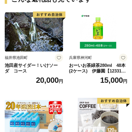
福井県池田町
兵庫県神河町
池田産サイダー！いけソー
おーいお茶緑茶280ml 48本
ダ コース
(2ケース) 伊藤園【123317
3】
20,000
15,000
円
円