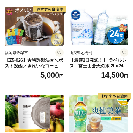
深むし茶 深蒸し 訳あり お茶
っぱ tea 八女茶 お手軽 簡単
小分け お土産 お取り寄せ グ
ルメ 福岡 九州 福岡県 国産
日本 ふかむし茶 ふかむし 家
庭用 自宅用 ちゃ りょくちゃ
ふかむしちゃ 急須 甘み 川崎
町 送料無料
福岡県飯塚市
山梨県忍野村
【Z5-026】★特許製法★＼ポ
【最短2日発送！】 ラベルレ
スト投函／きれいなコーヒー
ス 富士山蒼天の水 2L×24本
ドリップバッグ9種セット(18
（4ケース）※離島不可 天然
5,000
14,500
円
円
袋)ゆうパケットでお届け！
水 ミネラルウォーター 水 ペ
ットボトル 2000ml バナジウ
ム天然水 飲料水 軟水 鉱水 国
産 シリカ ミネラル 美容 備蓄
防災 長期保存 富士山 山梨県
忍野村