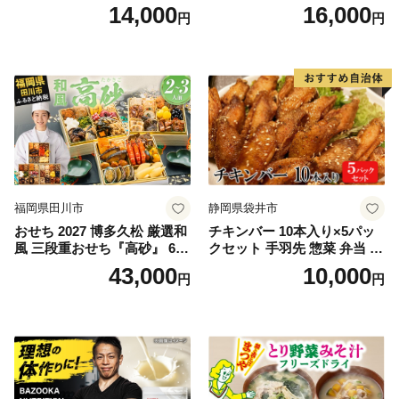
ほぐし サケフレーク シャケ
菜 牛たん 一人暮らし 冷凍】
14,000
16,000
円
円
フレーク 鮭フレーク
福岡県田川市
静岡県袋井市
おせち 2027 博多久松 厳選和
チキンバー 10本入り×5パッ
風 三段重おせち『高砂』 6.5
クセット 手羽先 惣菜 弁当 お
寸 3段重 2～3人前 おせち料
かず お酒 おつまみ ギフト キ
43,000
10,000
円
円
理 重箱 お正月 冷凍おせち 縁
ャンプ アウトドア キャンプ
起物 祝箸付 福岡 お節 オセチ
飯 保存食 非常食 鶏肉 肉 お
oseti osechi お祝い 迎春おせ
肉 鶏 人気 厳選 静岡県袋井市
ち 本格おせち おせち予約 年
末 年始 お取り寄せ 新春 贅沢
おせち こだわりおせち 惣菜
老舗おせち ふるさと納税お