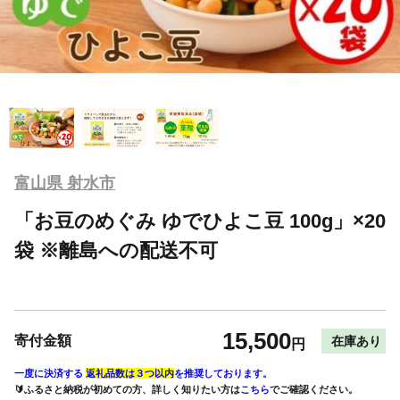
富山県 射水市
「お豆のめぐみ ゆでひよこ豆 100g」×20
袋 ※離島への配送不可
15,500
寄付金額
在庫あり
円
一度に決済する
返礼品数は３つ以内
を推奨しております。
🔰ふるさと納税が初めての方、詳しく知りたい方は
こちら
でご確認ください。