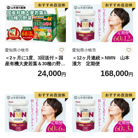
愛知県小牧市
愛知県小牧市
＜2ヶ月に1度、3回送付＞国
＜12ヶ月連続＞NMN 山本
産有機大麦若葉＆30種の野
漢方 定期便
菜 山本漢方 定期便
24,000
168,000
円
円