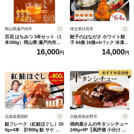
岡山県瀬戸内市
埼玉県日高市
百花 はちみつ 3本セット（1
餃子のはながさ ホワイト餃
本300g）岡山県 瀬戸内市産
子 64個 16個×4パック 冷凍
石黒農園 ヨーグルト パン 砂
中華 点心 B級グルメ ご当地
16,000
14,000
円
円
糖の代わり 香り高い いい香
野菜 おつまみ おかず 簡単調
り 季節の花の蜜 トンガリ容
理 時短 リピート 保存 豚肉
器入り
特製 ポーク 大きめ ジューシ
ー ギフト お取り寄せ 日高市
北海道鹿部町
大阪府泉佐野市
鮭フレーク（紅鮭ほぐし）20
焼肉屋さんの牛タンシチュー
0g×4本 計800g 鮭 サケ 鮭
240g×6P【高評価 小分け 惣