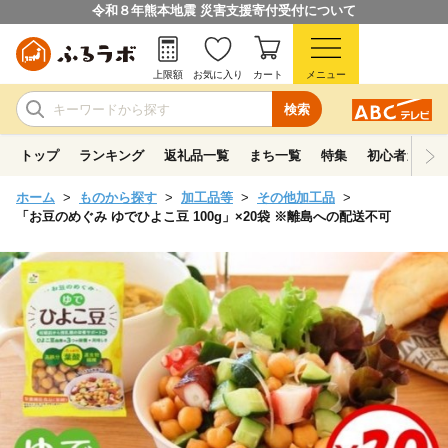
令和８年熊本地震 災害支援寄付受付について
上限額
お気に入り
カート
メニュー
検索
トップ
ランキング
返礼品一覧
まち一覧
特集
初心者ガイド
ホーム
ものから探す
加工品等
その他加工品
「お豆のめぐみ ゆでひよこ豆 100g」×20袋 ※離島への配送不可