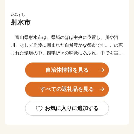
いみずし
射水市
富山県射水市は、県域のほぼ中央に位置し、川や河
川、そして丘陵に囲まれた自然豊かな都市です。この恵
まれた環境の中、四季折々の味覚にあふれ、中でも富山
湾の代表的な味覚である「ベニズワイガニ」や「シロエ
ビ」等の新鮮な魚介類は全国的にも有名です。
自治体情報を見る
平成27年3月には北陸新幹線が開業し、富山・東京間
を最速2時間8分で結び、射水市へのアクセスも大変良く
すべての返礼品を見る
なりました。市内には見どころも多く、ベイエリアには
日本海側最大級の斜張橋「新湊大橋」や県内有数の観光
地「海王丸パーク」、周辺を流れる「内川」は、東洋の
お気に入りに追加する
ベニスと評価され、映画のロケ地として脚光を浴びてお
り、多くの観光客でにぎわいを見せております。市内に
20基ある絢爛豪華な「曳山（ひきやま）」や漆喰の芸術