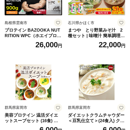
せち 御節 お節料理 正月 調理
不要 おせち料理2027
島根県雲南市
石川県かほく市
プロテイン BAZOOKA NUT
まつや とり野菜みそ汁 2
RITION WPC（ホエイプロテ
種セット | 味噌汁 簡単調理
イン）＜プレーン＞ 900g｜
お味噌 おみそ みそ とり野菜
26,000
22,000
円
円
バズーカ岡田監修・植物由来
時短料理 時短ごはん ご当地
の甘味料使用・国内製造 島
フリーズドライ
根県雲南市/株式会社アルプ
ロン [AIEN005]
群馬県富岡市
群馬県富岡市
美容プロテイン 温活ダイエ
ダイエットクラムチャウダー
ットスープセット (16食) 小
＜豆乳仕立て＞(24食入) クラ
分け スープ 食べ比べ セット
ムチャウダー 豆乳 ダイエッ
6,000
6,000