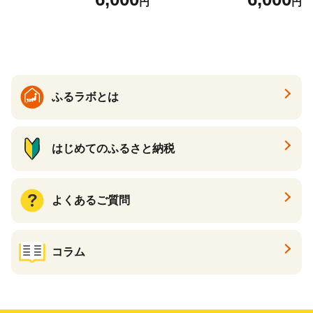
円
円
詰合せ クラムチャウダー チ
ト スープ プロテイン たんぱ
ゲ コーン ポタージュ トマト
く質 食物繊維 食品 F20E-799
温活 ダイエット 美容 プロテ
イン 食品 F20E-809
ふるラボとは
はじめてのふるさと納税
よくあるご質問
コラム