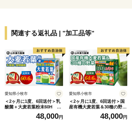
「鏝絵（こてえ）」に代表される伝統文化、越中だいも
ん凧まつり等のイベントなど、多くの魅力が詰まった射
水市を、ぜひ体感してください。
皆様のお越しを、心からお待ち申し上げております。
関連する返礼品 | "加工品等"
愛知県小牧市
愛知県小牧市
＜2ヶ月に1度、6回送付＞乳
＜2ヶ月に1度、6回送付＞国
酸菌＋大麦若葉粉末60H 山
産有機大麦若葉＆30種の野
本漢方 定期便
菜 山本漢方 定期便
48,000
48,000
円
円