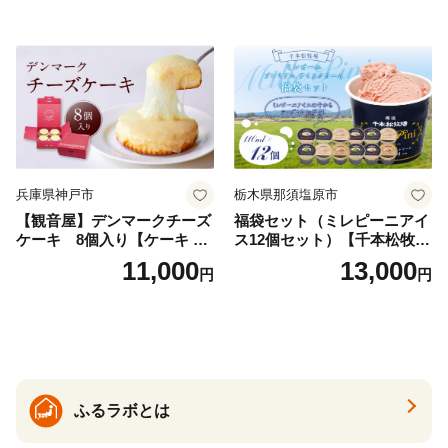
兵庫県神戸市
栃木県那須塩原市
【観音屋】デンマークチーズ
福袋セット（ミレピーニアイ
ケーキ 8個入り【ケーキ チ
ス12個セット）【千本松牧
ーズケーキ 人気スイーツ お
場】 ns025-014-12 【デザー
11,000
13,000
円
円
すすめスイーツ 神戸スイー
ト 詰め合わせ ギフト】
ツ 新感覚チーズケーキ おす
すめケーキ 兵庫県 神戸市 D0
910-17】
ふるラボとは