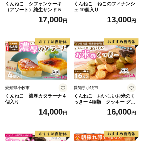
くんねこ シフォンケーキ
くんねこ ねこのフィナンシ
（アソート）純生サンド 5個
ェ 10個入り
入
17,000
13,000
円
円
愛知県小牧市
愛知県小牧市
くんねこ 濃厚カタラーナ 4
くんねこ おいしいお米のく
個入り
っきー 4種類 クッキー グル
テンフリー
14,000
16,000
円
円