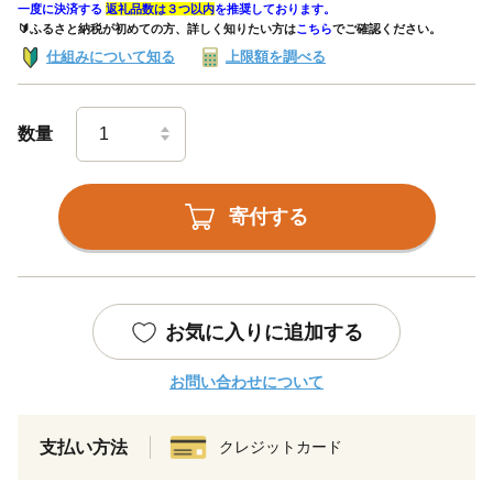
一度に決済する
返礼品数は３つ以内
を推奨しております。
🔰ふるさと納税が初めての方、詳しく知りたい方は
こちら
でご確認ください。
仕組みについて知る
上限額を調べる
数量
寄付する
お気に入りに追加する
お問い合わせについて
支払い方法
クレジットカード