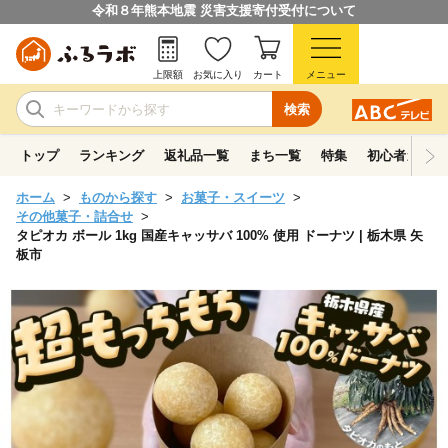
令和８年熊本地震 災害支援寄付受付について
上限額
お気に入り
カート
メニュー
検索
トップ
ランキング
返礼品一覧
まち一覧
特集
初心者ガイド
ホーム
ものから探す
お菓子・スイーツ
その他菓子・詰合せ
タピオカ ボール 1kg 国産キャッサバ 100% 使用 ドーナツ | 栃木県 矢
板市