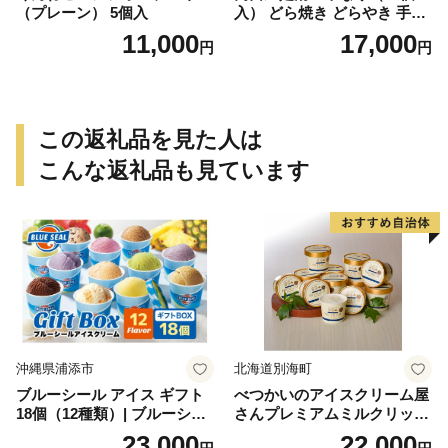
（プレーン） 5個入
入） どら焼き どらやき 手土
産 お土産 土産 丹波大納言小
11,000
17,000
円
円
豆 抹茶 林檎 りんご 慶事 お
祝い 法事 法要 詰め合わせ お
取り寄せ 瓢箪 豊臣秀吉 焼印
個包装 贈り物 老舗 お茶菓子
この返礼品を見た人は
こんな返礼品も見ています
沖縄県浦添市
北海道別海町
ブルーシール アイス ギフト
べつかいのアイスクリーム屋
18個（12種類）| ブルーシー
さんプレミアムミルクリッチ
ルアイス ブルーシールアイ
12個（AP-01）（ 北海道アイ
23,000
22,000