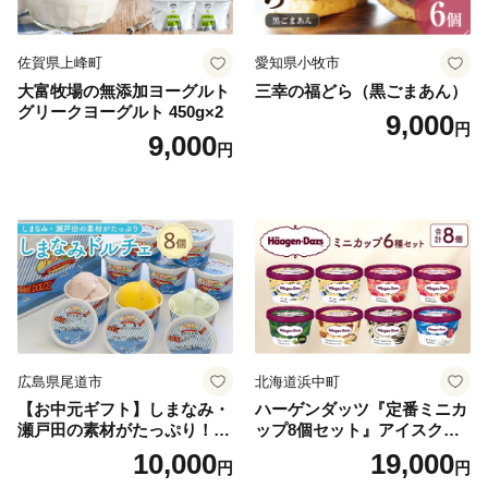
佐賀県上峰町
愛知県小牧市
大富牧場の無添加ヨーグルト
三幸の福どら（黒ごまあん）
グリークヨーグルト 450g×2
9,000
円
9,000
円
広島県尾道市
北海道浜中町
【お中元ギフト】しまなみ・
ハーゲンダッツ『定番ミニカ
瀬戸田の素材がたっぷり！ジ
ップ8個セット』アイスクリ
ェラート8個
ーム アイス スイーツ デザー
10,000
19,000
円
円
ト_H0016-104