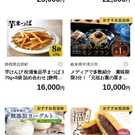
円
円
スクリーム 着日指定可能 送
ス 北海道産アイス アイス ア
料無料 ジェラート 沖縄県 バ
イススイーツ アイスクリー
ースデー 贈り物 プレゼント
ム 北海道産アイスクリーム
誕生日 カップ 詰め合わせ バ
道産アイス 道産アイスクリ
ラエティ | バニラ チョコレー
ーム ギフト 詰合せ 詰め合わ
ト ストロベリー ピスタチオ
せ ふるさと納税 ）
バニラ＆クッキー ウベ 沖縄
紅イモ 塩ちんすこう 沖縄シ
ークヮーサー 沖縄黒糖 琉球
ロイヤルミルクティ 沖縄パ
イン
静岡県吉田町
岐阜県中津川市
芋けんぴ 松浦食品芋まつば 3
メディアで多数紹介 賞味期
70g×8袋 詰め合わせ [静岡伊
限3分！「元祖お重の栗きん
勢丹(松浦食品) 静岡県 吉田町
とんモンブラン」 【未来の
16,000
10,000
円
円
22424274] 芋ケンピ セット
ご褒美】スイーツ 栗 モンブ
小袋 個包装 小分け
ラン くりきんとん デザート
ご褒美 お取り寄せ くり お菓
子 菓子 F4N-2298