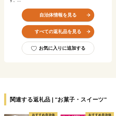
す。
山岳地帯及び森林、里山に囲まれ、豊かな自然の恵みを
実感できる場所ですが、東北自動車道、国道4号線、JR
自治体情報を見る
宇都宮線が市の南北に通り、矢板駅と片岡駅の2つの駅
を擁する大変交通の便の良いところでもあります。
すべての返礼品を見る
矢板市のシンボルでもある高原山には県民の森や八方ヶ
原があり、春・夏には新緑や約20万株のレンゲツツジの
群生、秋には素晴らしい紅葉や黄金色の稲穂に市の特産
お気に入りに追加する
物であるリンゴが実る風景、冬はスノーシューハイキン
グや雪遊び、満天の星空を楽しむことができます。
全国的に有名な観光地である日光や那須高原、県都の宇
都宮、いずれも車で1時間程度の場所に位置しているた
め、矢板市を拠点に栃木を満喫することもおすすめで
す。
関連する返礼品 | "お菓子・スイーツ"