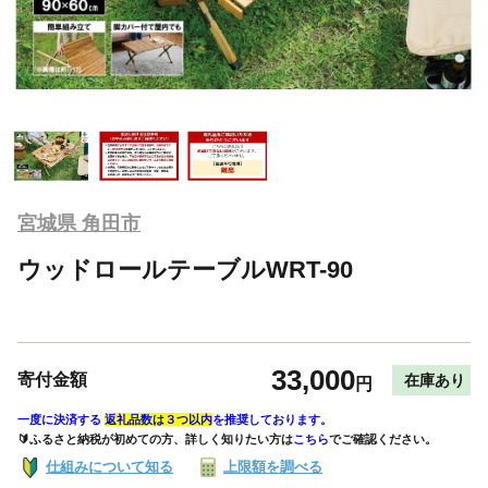
宮城県 角田市
ウッドロールテーブルWRT-90
33,000
寄付金額
在庫あり
円
一度に決済する
返礼品数は３つ以内
を推奨しております。
🔰ふるさと納税が初めての方、詳しく知りたい方は
こちら
でご確認ください。
仕組みについて知る
上限額を調べる