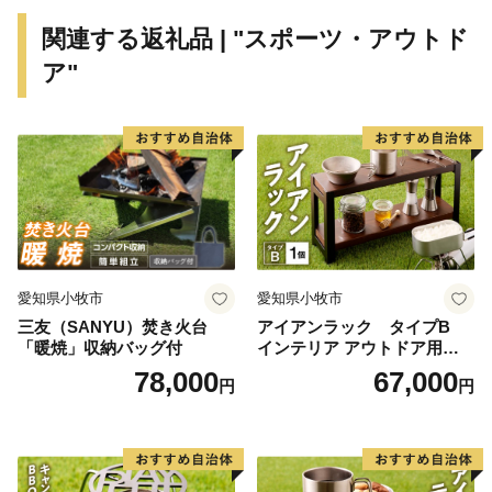
との調和・共存も図られています。こうした歴史と最新
関連する返礼品 | "スポーツ・アウトド
技術、農業と工業が共存するまちであり、「こめ」「ま
ア"
め」「うめ」「ひめ」「ゆめ」の「かくだの５つ
の‟め”」をキャッチフレーズにブランド化を進めていま
す。
愛知県小牧市
愛知県小牧市
三友（SANYU）焚き火台
アイアンラック タイプB
「暖焼」収納バッグ付
インテリア アウトドア用品
レジャー キャンプ
78,000
67,000
円
円