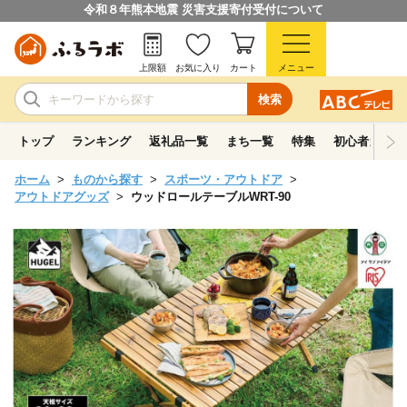
令和８年熊本地震 災害支援寄付受付について
上限額
お気に入り
カート
メニュー
検索
トップ
ランキング
返礼品一覧
まち一覧
特集
初心者ガイド
ホーム
ものから探す
スポーツ・アウトドア
アウトドアグッズ
ウッドロールテーブルWRT-90