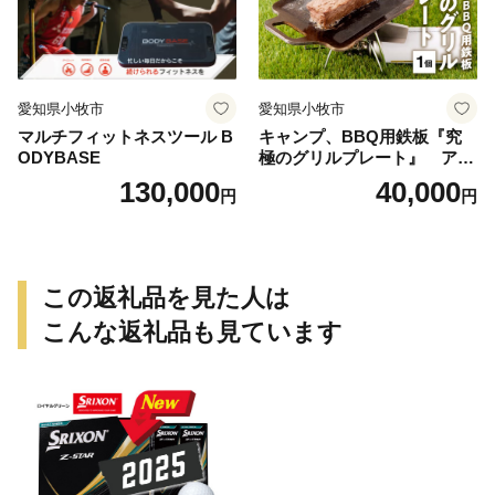
愛知県小牧市
愛知県小牧市
マルチフィットネスツール B
キャンプ、BBQ用鉄板『究
ODYBASE
極のグリルプレート』 アウ
トドア用品 レジャー キャン
130,000
40,000
円
円
プ バーベキュー BBQ 鉄板
この返礼品を見た人は
こんな返礼品も見ています