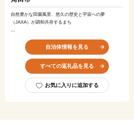
自然豊かな田園風景、悠久の歴史と宇宙への夢
（JAXA）が調和共存するまち
宮城県の南部に位置し、阿武隈川の恵みのもとに発展し
た角田市は、平安時代に建築された宮城県最古の木造建
自治体情報を見る
築であり重要文化財の高蔵寺阿弥陀堂と、最新の技術で
ある宇宙航空研究開発機構（JAXA）の研究開発拠点が
すべての返礼品を見る
あり、悠久の歴史と最新技術のコントラストが魅力のま
ちです。市内でロケットエンジンの開発を行っているこ
とから、市の真ん中に位置する台山公園にはH2ロケッ
お気に入りに追加する
ト実物大模型があり、その横にあるスペースタワー展望
台からは市全体を展望することができます。
古くからは米、野菜、果樹、畜産等の農業が盛んであ
り、平成31年4月には産直販売の拠点である「道の駅か
くだ」がオープンしました。
現在は日本有数の工業メーカーも進出しており、農業