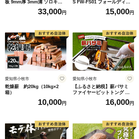
板 9mm厚 3mm溝 ソロキャ
S FW-FS01 フォールディン
ンプ用 専用ハンドル付き ス
グ キャンプストーブ専用 五
33,000
15,000
円
円
ノーピーク アルミパーソナ
徳リング
ルクッカーサイズ
愛知県小牧市
愛知県小牧市
乾燥薪 約20kg（10kg×2
【ふるさと納税】薪バサミ
箱）
ファイヤーピットトング ソ
ロキャンプ用 コンパクト ス
10,000
16,000
円
円
テンレス材 軽量 アウトドア
BBQ グランピング 強度を維
持 掴みやすい工夫 サビに強
い 繰り返し使える 日本製 安
心 鍛冶屋の頓珍漢 愛知県 送
料無料