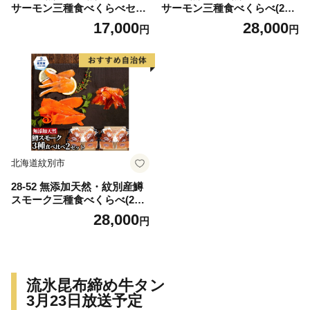
サーモン三種食べくらべセッ
サーモン三種食べくらべ(2セ
ト
ット)
17,000
28,000
円
円
北海道紋別市
28-52 無添加天然・紋別産鱒
スモーク三種食べくらべ(2セ
ット)
28,000
円
流氷昆布締め牛タン
3月23日放送予定