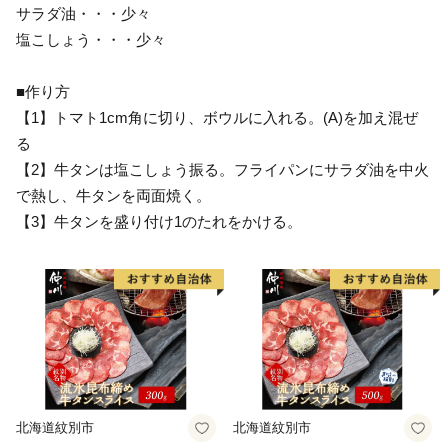
サラダ油・・・少々
塩こしょう・・・少々
■作り方
【1】トマト1cm角に切り、ボウルに入れる。(A)を加え混ぜ
る
【2】牛タンは塩こしょう振る。フライパンにサラダ油を中火
で熱し、牛タンを両面焼く。
【3】牛タンを盛り付け1のたれをかける。
北海道紋別市
北海道紋別市