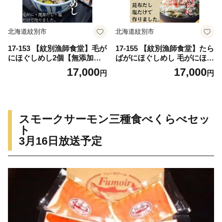
北海道紋別市
北海道紋別市
17-153 【紋別漁師食堂】毛が
17-155 【紋別漁師食堂】たら
にほぐしめし2個【無添加】
ばがにほぐしめし 毛がにほぐ
｜ 北海道産 炊き込みご飯 グ
しめしセット【無添加】｜ 北
17,000
17,000
円
円
ルメ 海鮮
海道産 炊き込みご飯 グルメ
海鮮
スモークサーモン三種食べくらべセッ
ト
3月16日放送予定