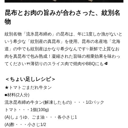
昆布とお肉の旨みが合わさった、紋別名
物
紋別名物「流氷昆布締め」の昆布は、年に1度しか漁がないと
いう希少な「紋別産の真昆布」を使用。昆布の名産地「北海
道」の中でも紋別産はかなり希少なんです✨新鮮で上質なお
肉を真昆布で包み熟成！凝縮された旨味の相乗効果を味わっ
てください🍴薄切りのスライス肉で焼肉やBBQにも🥩
＜ちょい足しレシピ＞
★トマトごまだれ牛タン
■材料(2人分)
流氷昆布締め牛タン(解凍したもの) ・・・1/2パック
トマト・・・1個(100g)
(A)しょうゆ、ごま油・・・各小さじ1
(A)酢・・・小さじ1/2