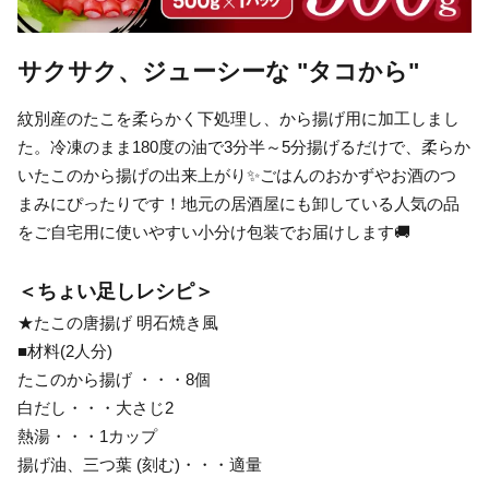
サクサク、ジューシーな "タコから"
紋別産のたこを柔らかく下処理し、から揚げ用に加工しまし
た。冷凍のまま180度の油で3分半～5分揚げるだけで、柔らか
いたこのから揚げの出来上がり✨ごはんのおかずやお酒のつ
まみにぴったりです！地元の居酒屋にも卸している人気の品
をご自宅用に使いやすい小分け包装でお届けします🚚
＜ちょい足しレシピ＞
★たこの唐揚げ 明石焼き風
■材料(2人分)
たこのから揚げ ・・・8個
白だし・・・大さじ2
熱湯・・・1カップ
揚げ油、三つ葉 (刻む)・・・適量