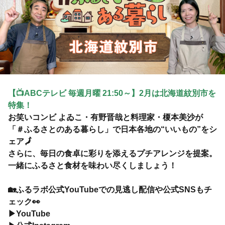
【📺ABCテレビ 毎週月曜 21:50～】2月は
北海道紋別市
を
特集！
お笑いコンビ よゐこ・有野晋哉と料理家・榎本美沙が
「＃ふるさとのある暮らし」で日本各地の“いいもの”をシ
ェア🗾
さらに、毎日の食卓に彩りを添えるプチアレンジを提案。
一緒にふるさと食材を味わい尽くしましょう！
🏡ふるラボ公式YouTubeでの見逃し配信や公式SNSもチ
ェック👀
▶
YouTube