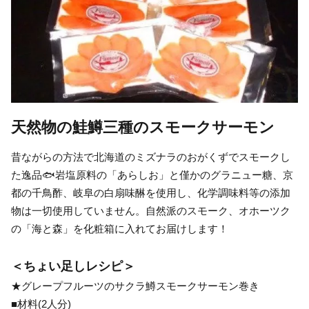
天然物の鮭鱒三種のスモークサーモン
昔ながらの方法で北海道のミズナラのおがくずでスモークし
た逸品🐟岩塩原料の「あらしお」と僅かのグラニュー糖、京
都の千鳥酢、岐阜の白扇味醂を使用し、化学調味料等の添加
物は一切使用していません。自然派のスモーク、オホーツク
の「海と森」を化粧箱に入れてお届けします！
＜ちょい足しレシピ＞
★グレープフルーツのサクラ鱒スモークサーモン巻き
■材料(2人分)