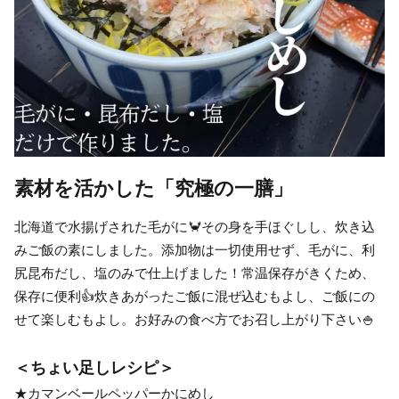
素材を活かした「究極の一膳」
北海道で水揚げされた毛がに🦀その身を手ほぐしし、炊き込
みご飯の素にしました。添加物は一切使用せず、毛がに、利
尻昆布だし、塩のみで仕上げました！常温保存がきくため、
保存に便利👍炊きあがったご飯に混ぜ込むもよし、ご飯にの
せて楽しむもよし。お好みの食べ方でお召し上がり下さい🍚
＜ちょい足しレシピ＞
★カマンベールペッパーかにめし