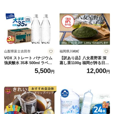
山梨県富士吉田市
福岡県川崎町
VOX ストレート バナジウム
【訳あり品】八女星野茶 深
強炭酸水 35本 500ml ラベル
蒸し茶1100g 福岡が誇る日本
レス【富士吉田市限定カート
茶_ 訳アリ 常温 お茶 茶袋 常
5,500
12,000
円
円
ン】
備品 おちゃ ocha 茶葉 緑茶
飲料 飲み物 八女 茶 日本茶
深むし茶 深蒸し 訳あり お茶
っぱ tea 八女茶 お手軽 簡単
小分け お土産 お取り寄せ グ
ルメ 福岡 九州 福岡県 国産
日本 ふかむし茶 ふかむし 家
庭用 自宅用 ちゃ りょくちゃ
ふかむしちゃ 急須 甘み 川崎