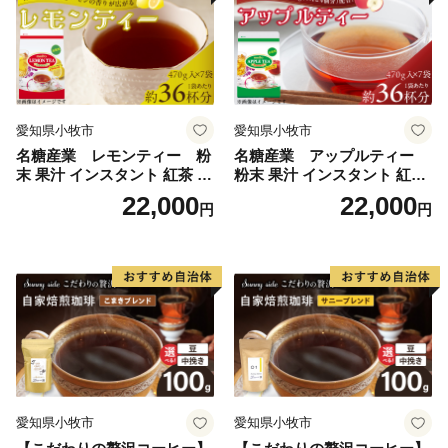
愛知県小牧市
愛知県小牧市
名糖産業 レモンティー 粉
名糖産業 アップルティー
末 果汁 インスタント 紅茶 ビ
粉末 果汁 インスタント 紅茶
タミンC 袋 ロングセラー 粉
ティー ビタミンC 袋 ロング
22,000
22,000
円
円
末飲料 粉末茶 簡単 手軽 ホッ
セラー 粉末飲料 粉末茶 簡単
ト アイス
手軽 ホット アイス
愛知県小牧市
愛知県小牧市