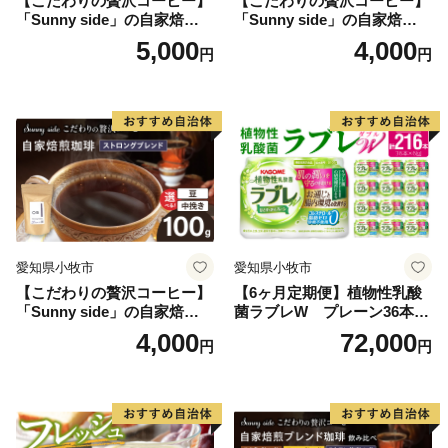
【こだわりの贅沢コーヒー】
【こだわりの贅沢コーヒー】
「Sunny side」の自家焙煎珈
「Sunny side」の自家焙煎珈
琲こまきブレンド（100g）
琲サニーブレンド（100g）
5,000
4,000
円
円
愛知県小牧市
愛知県小牧市
【こだわりの贅沢コーヒー】
【6ヶ月定期便】植物性乳酸
「Sunny side」の自家焙煎珈
菌ラブレW プレーン36本
琲ストロングブレンド（100
（計216本）
4,000
72,000
円
円
g）