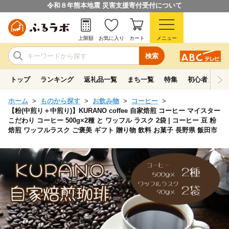
令和８年熊本地震 災害支援寄付受付について
上限額
お気に入り
カート
メニュー
検索
トップ
ランキング
返礼品一覧
まち一覧
特集
初心者ガイド
ホーム
ものから探す
お飲み物
コーヒー
【粉(中煎り＋中煎り)】KURANO coffee 自家焙煎 コーヒー マイスター
こだわり コーヒー 500g×2種 と ワッフル ラスク 2袋 | コーヒー 豆 粉
焙煎 ワッフルラスク ご褒美 ギフト 贈り物 飲料 お菓子 長野県 飯田市