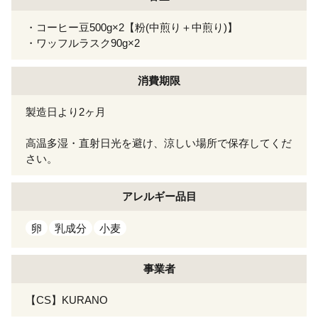
・コーヒー豆500g×2【粉(中煎り＋中煎り)】
・ワッフルラスク90g×2
消費期限
製造日より2ヶ月
高温多湿・直射日光を避け、涼しい場所で保存してくだ
さい。
アレルギー
品目
卵
乳成分
小麦
事業者
【CS】KURANO