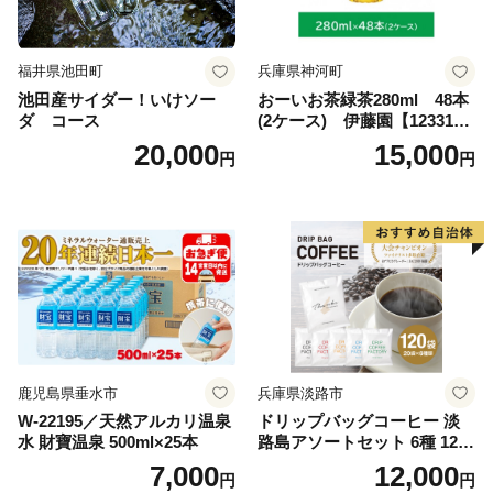
福井県池田町
兵庫県神河町
池田産サイダー！いけソー
おーいお茶緑茶280ml 48本
ダ コース
(2ケース) 伊藤園【123317
3】
20,000
15,000
円
円
鹿児島県垂水市
兵庫県淡路市
W-22195／天然アルカリ温泉
ドリップバッグコーヒー 淡
水 財寶温泉 500ml×25本
路島アソートセット 6種 120
袋 飲み比べ コーヒー
7,000
12,000
円
円