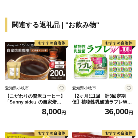
80本以上点在する銘桜を巡る桜守の旅、グリーンツーリ
ズム・エコツーリズムの取り組みなども全国から注目さ
れています。
関連する返礼品 | "お飲み物"
飯田市は、平成29（2017）年度から平成40（2028）年
度までの12年間を計画期間とする飯田市の新しい総合計
画「いいだ未来デザイン2028」を策定しました。この
「いいだ未来デザイン2028」の未来ビジョンに掲げる
目指すまちの姿の実現に向け、リニア時代を見据えた
様々な取り組みを進めています。
愛知県小牧市
愛知県小牧市
この飯田市の取り組みを応援していただける「ふるさと
【こだわりの贅沢コーヒー】
【2ヶ月に1回 計3回定期
飯田応援隊」として「ふるさと納税（ふるさと飯田応援
「Sunny side」の自家焙煎珈
便】植物性乳酸菌ラブレW
寄附）」を募集しております。
琲こまきブレンド（200g）
プレーン36本（計108本）
8,000
36,000
円
円
多くの皆さまからのご支援をお待ちしております。