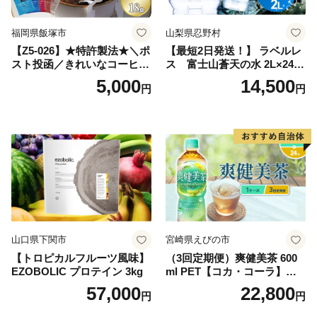
町 送料無料
福岡県飯塚市
山梨県忍野村
【Z5-026】★特許製法★＼ポ
【最短2日発送！】 ラベルレ
スト投函／きれいなコーヒー
ス 富士山蒼天の水 2L×24本
ドリップバッグ9種セット(18
（4ケース）※離島不可 天然
5,000
14,500
円
円
袋)ゆうパケットでお届け！
水 ミネラルウォーター 水 ペ
ットボトル 2000ml バナジウ
ム天然水 飲料水 軟水 鉱水 国
産 シリカ ミネラル 美容 備蓄
防災 長期保存 富士山 山梨県
忍野村
山口県下関市
宮崎県えびの市
【トロピカルフルーツ風味】
（3回定期便）爽健美茶 600
EZOBOLIC プロテイン 3kg
ml PET【コカ・コーラ】ペ
ットボトル 1ケース(24本) 定
57,000
22,800
円
円
期便 3回(72本) セット お茶
カフェインゼロ ノンカフェ