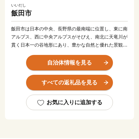
いいだし
飯田市
飯田市は日本の中央、長野県の最南端に位置し、東に南
アルプス、西に中央アルプスがそびえ、南北に天竜川が
貫く日本一の谷地形にあり、豊かな自然と優れた景観、
四季の変化に富んだ山あいの都市です。
自治体情報を見る
古くから東西、南北の街道が交差し、文化が伝わり交わ
る要衝として繁栄し、経済的にも文化的にも独自の発展
すべての返礼品を見る
を遂げ、神楽や人形浄瑠璃などの民俗文化が今なお暮ら
しの中に息づいています。
お気に入りに追加する
「りんご並木と人形劇のまち」としても知られる飯田市
は、天下の名勝とうたわれた天龍峡をはじめ、天竜川の
川下り、元善光寺、しらびそ高原などが観光名所として
知られていますが、近年では体験教育旅行や、市周辺に