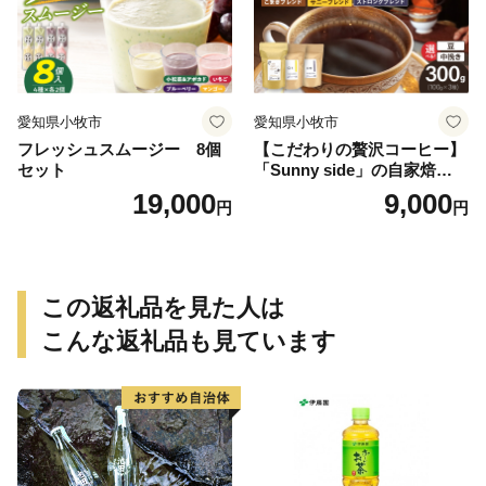
愛知県小牧市
愛知県小牧市
フレッシュスムージー 8個
【こだわりの贅沢コーヒー】
セット
「Sunny side」の自家焙煎珈
琲ブレンド珈琲飲み比べセッ
19,000
9,000
円
円
ト（300g）
この返礼品を見た人は
こんな返礼品も見ています