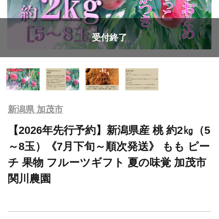
受付終了
新潟県 加茂市
【2026年先行予約】新潟県産 桃 約2㎏（5
～8玉）《7月下旬～順次発送》 もも ピー
チ 果物 フルーツギフト 夏の味覚 加茂市
関川農園