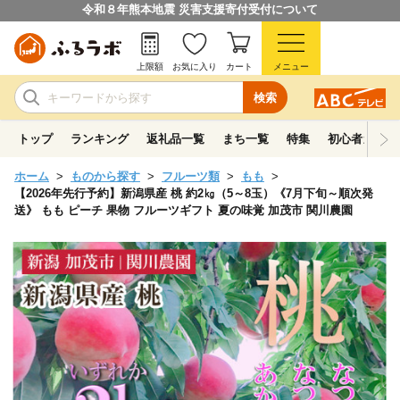
令和８年熊本地震 災害支援寄付受付について
上限額
お気に入り
カート
メニュー
検索
トップ
ランキング
返礼品一覧
まち一覧
特集
初心者ガイド
ホーム
ものから探す
フルーツ類
もも
【2026年先行予約】新潟県産 桃 約2㎏（5～8玉）《7月下旬～順次発
送》 もも ピーチ 果物 フルーツギフト 夏の味覚 加茂市 関川農園