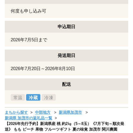
何度も申し込み可
申込期日
2026年7月5日まで
発送期日
2026年7月20日～2026年8月10日
配送
常温
冷蔵
冷凍
まちから探す
中部地方
新潟県加茂市
新潟県 加茂市の返礼品一覧
【2026年先行予約】新潟県産 桃 約2㎏（5～8玉）《7月下旬～順次発
送》 もも ピーチ 果物 フルーツギフト 夏の味覚 加茂市 関川農園