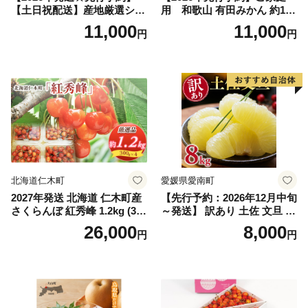
【土日祝配送】産地厳選シャ
用 和歌山 有田みかん 約10k
インマスカット1.2kg～1.3kg
g (2L、3Lサイズ)【湯浅町】
11,000
11,000
円
円
（2房～3房）※沖縄・離島配
_ZJ6079
送不可※ 106-003-sku02-26y
｜シャインマスカット 発送
笛吹市 山梨県 フルーツ 果物
ぶどう 葡萄 大粒 シャインマ
スカット おすすめ シャイン
マスカット 贈答 ギフト 産地
笛吹市 シャインマスカット
笛吹 葡萄 国産 ぶどう 人気
国産 1.2kg 先行｜
北海道仁木町
愛媛県愛南町
2027年発送 北海道 仁木町産
【先行予約：2026年12月中旬
さくらんぼ 紅秀峰 1.2kg (300
～発送】 訳あり 土佐 文旦 8k
g×4パック) Lサイズ以上 旬
g (Mサイズ以上サイズミック
26,000
8,000
円
円
桜桃 産地直送 サクランボ チ
ス) 8000円 わけあり ぶんた
ェリー フルーツ 果物 果物類
ん みかん mikan 蜜柑 ミカン
仁木町 仁木 [松山商店]
土佐文旦 家庭用 産地直送 国
産 農家直送 期間限定 特産品
サイズミックス くらもとフ
ァーム 愛南町 愛媛県