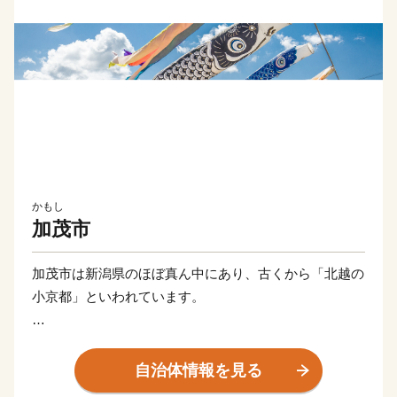
かもし
加茂市
加茂市は新潟県のほぼ真ん中にあり、古くから「北越の
小京都」といわれています。
市街地には粟ヶ岳を水源とする加茂川が流れ、春になる
と河川敷には約500匹もの鯉のぼりが元気よく泳ぎま
自治体情報を見る
す。