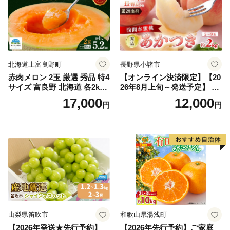
北海道上富良野町
長野県小諸市
赤肉メロン 2玉 厳選 秀品 特4
【オンライン決済限定】【20
サイズ 富良野 北海道 各2kg
26年8月上旬～発送予定】 先
～2.6kg 2玉 セット ファーム
行予約 「浅間水蜜桃プレミ
17,000
12,000
円
円
富良野 メロン めろん 果物 く
アム」 もも あかつき 秀品 約
だもの フルーツ デザート 旬
2kg 5～9玉 贈答品 ふるさと
の果物 旬のフルーツ
納税 果物 桃 フルーツ モモ
果肉 長野県産 小諸市
山梨県笛吹市
和歌山県湯浅町
【2026年発送★先行予約】
【2026年先行予約】ご家庭