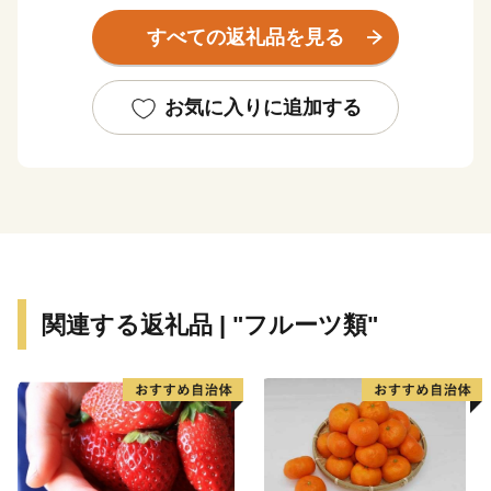
加茂駅から徒歩5分の位置にある加茂山公園は、加茂市
すべての返礼品を見る
の花「ユキツバキ」の群生地として知られ、園内の加茂
山リス園では、シマリスたちが可愛くかけまわります。
お気に入りに追加する
また、木工のまちとしても知られる加茂市は、日本有数
の桐たんすの生産地です。その伝統と優れた品質は大切
に受け継がれ、近年は現代のライフスタイルに調和した
製品づくりも行われています。
その他にも、繊維や電気器具、機械、金属、皮革製品、
食品などの産業が地域を支え、発展を続けています。
関連する返礼品 | "フルーツ類"