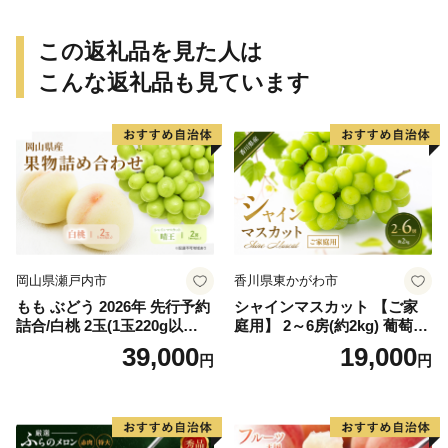
ん ミカン 蜜柑 柑橘 温州みか
ん ミカン 蜜柑 柑橘 温州みか
ん 和歌山 ご家庭用
ん 和歌山 ご家庭用
この返礼品を見た人は
こんな返礼品も見ています
岡山県瀬戸内市
香川県東かがわ市
もも ぶどう 2026年 先行予約
シャインマスカット 【ご家
詰合/白桃 2玉(1玉220g以
庭用】 2～6房(約2kg) 葡萄 ぶ
上)・シャインマスカット 晴
どう ブドウ フルーツ 果物 く
39,000
19,000
円
円
王 2房(1房480g以上) 化粧箱
だもの 果実 旬の果物 旬のフ
入り 岡山県産 国産 フルーツ
ルーツ 香川 香川県 東かがわ
果物 ギフト
市