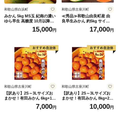
和歌山県白浜町
和歌山県古座川町
みかん 5kg MS玉 紀南の濃い
≪秀品≫和歌山由良町産 由
ゆら早生 高糖度 10月以降発
良早生みかん 約5kg サイズお
送 マルチ被覆栽培
まかせ【sml106C】
15,000
17,000
円
円
和歌山県古座川町
和歌山県古座川町
【訳あり】2S～3Lサイズお
【訳あり】2S～3Lサイズお
まかせ！有田みかん 6kg+1kg
まかせ！有田みかん 8kg+2kg
保証分 11月から12月下旬ま
保証分 11月から12月下旬ま
7,000
10,000
円
円
でに順次発送致します。 / 訳
でに順次発送致します。 / 訳
ありみかん 有田みかん みか
ありみかん 有田みかん みか