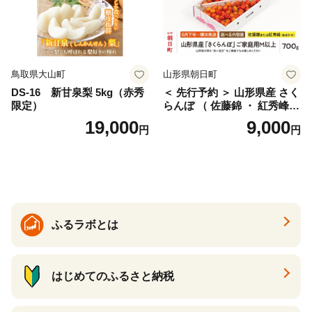
鳥取県大山町
山形県朝日町
DS-16 新甘泉梨 5kg（赤秀
＜ 先行予約 ＞ 山形県産 さく
限定）
らんぼ （ 佐藤錦 ・ 紅秀峰
） ご家庭用 M以上 700g 【20
19,000
9,000
円
円
26年6月下旬から7月上旬発
送】 山形県 果物 フルーツ 初
夏 夏 送料無料
ふるラボとは
はじめてのふるさと納税