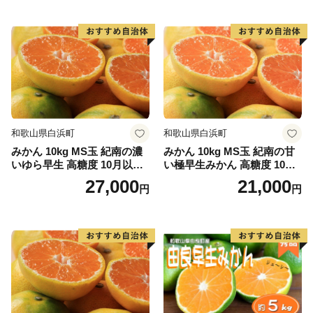
和歌山県白浜町
和歌山県白浜町
みかん 10kg MS玉 紀南の濃
みかん 10kg MS玉 紀南の甘
いゆら早生 高糖度 10月以降
い極早生みかん 高糖度 10月
発送 マルチ被覆栽培
以降発送 マルチ被覆栽培
27,000
21,000
円
円