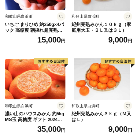
和歌山県白浜町
和歌山県白浜町
いちご まりひめ 約250g×4パ
紀州完熟みかん１０ｋｇ（家
ック 高糖度 朝採れ超完熟ま
庭用大玉・２Ｌ又は３Ｌ）
りひめ 1月以降発送分
15,000
9,000
円
円
和歌山県白浜町
和歌山県白浜町
濃い山のハウスみかん 約5kg
紀州完熟みかん３ｋｇ（Ｍ又
MS玉 高糖度 ギフト 2024年7
はＬ）
月以降発送分
35,000
9,000
円
円