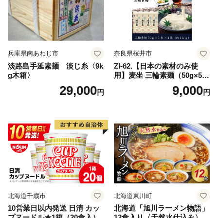
兵庫県南あわじ市
奈良県桜井市
淡路島手延素麺 淡じ糸〈9k
ZI-62.【日本の素材のみ使
g木箱〉
用】麦坐 三輪素麺（50g×5束
×4袋）
29,000
9,000
円
円
北海道千歳市
北海道東川町
10営業日以内発送 日清 カッ
北海道「旭川ラーメン物語」
プヌードル★1箱（20食入）
12食入り〈天然水仕込み〉