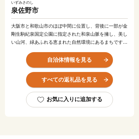
いずみさのし
泉佐野市
大阪市と和歌山市のほぼ中間に位置し、背後に一部が金
剛生駒紀泉国定公園に指定された和泉山脈を擁し、美し
い山河、緑あふれる恵まれた自然環境にあるまちです。
商・工・農・漁業がそれぞれバランスよく栄えてきまし
たが、関西国際空港の開港などに伴う人口の増加ととも
自治体情報を見る
に、商業・サービス業が盛んになっています。
関空によるインパクトを最大限に活用し、世界と日本を
すべての返礼品を見る
結ぶ玄関都市として、21世紀にふさわしい国際都市をめ
ざしてまちづくりに取り組んでいます。
お気に入りに追加する