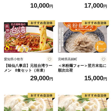
10,000
17,000
円
円
愛知県小牧市
宮崎県高鍋町
【味仙八事店】元祖台湾ラー
＜米粉麺フォー＞翌月末迄に
メン 8食セット（冷凍）
順次出荷
29,000
15,000
円
円