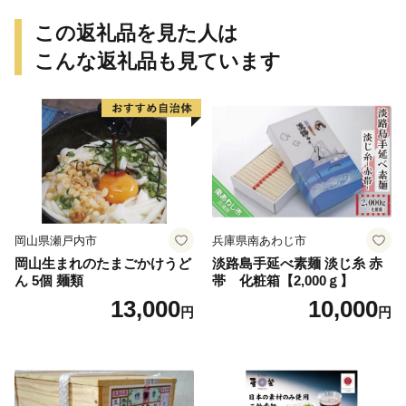
この返礼品を見た人は
こんな返礼品も見ています
岡山県瀬戸内市
兵庫県南あわじ市
岡山生まれのたまごかけうど
淡路島手延べ素麺 淡じ糸 赤
ん 5個 麺類
帯 化粧箱【2,000ｇ】
13,000
10,000
円
円