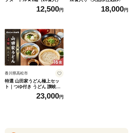
12,500
18,000
円
円
香川県高松市
特選 山田家うどん極上セッ
ト｜つゆ付き うどん 讃岐う
どん さぬきうどん 生麵 うど
23,000
円
んセット カレーうどん 生う
どん 食べ比べ 麺 麺類 ギフト
香川 香川県 高松