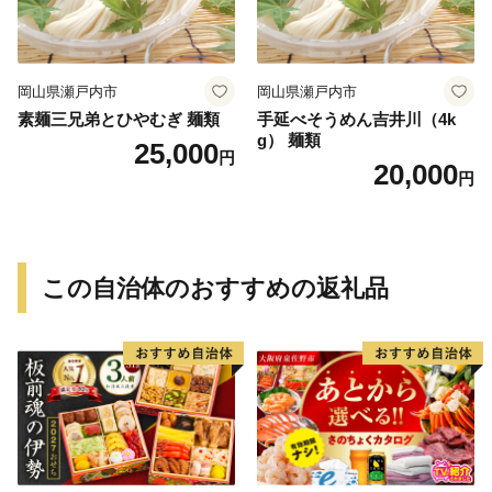
岡山県瀬戸内市
岡山県瀬戸内市
素麺三兄弟とひやむぎ 麺類
手延べそうめん吉井川（4k
g） 麺類
25,000
円
20,000
円
この自治体のおすすめの返礼品