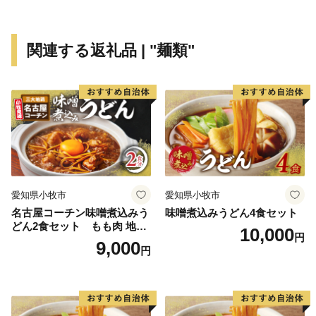
関連する返礼品 | "麺類"
愛知県小牧市
愛知県小牧市
名古屋コーチン味噌煮込みう
味噌煮込みうどん4食セット
どん2食セット もも肉 地鶏
10,000
円
味噌うどん
9,000
円