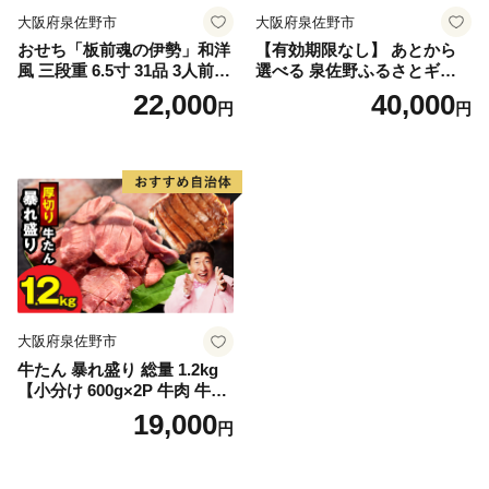
大阪府泉佐野市
大阪府泉佐野市
おせち「板前魂の伊勢」和洋
【有効期限なし】 あとから
風 三段重 6.5寸 31品 3人前
選べる 泉佐野ふるさとギフ
【1位獲得 おせち料理 板前魂
ト（寄附40,000円コース）
22,000
40,000
円
円
贅沢おせち お節 惣菜 冷凍 先
【4000品以上掲載 高評価 カ
行予約 年内発送 おせち料理2
タログ 肉 牛たん ビール かに
027】
サーモン 野菜 定期便 おせち
タオル ティッシュ あとから
セレクト カタログギフト】
大阪府泉佐野市
牛たん 暴れ盛り 総量 1.2kg
【小分け 600g×2P 牛肉 牛タ
ン 牛たん 厚切り牛タン 焼肉
19,000
円
BBQ キャンプ 焼くだけ 簡単
調理 訳あり サイズ不揃い】