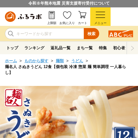
令和８年熊本地震 災害支援寄付受付について
上限額
お気に入り
カート
メニュー
検索
トップ
ランキング
返礼品一覧
まち一覧
特集
初心者ガイド
ホーム
ものから探す
麺類
うどん
麺名人 さぬきうどん 12食【個包装 冷凍 惣菜 麺 簡単調理 一人暮ら
し】