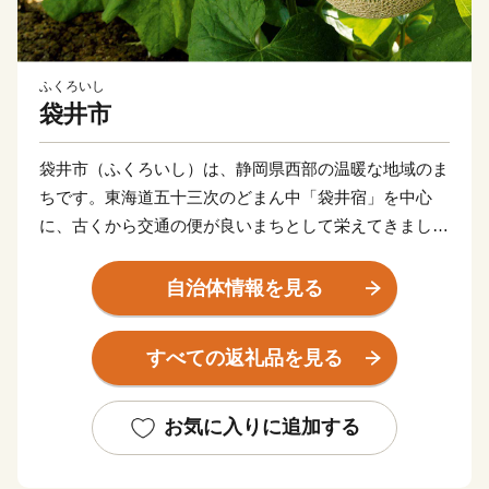
ふくろいし
袋井市
袋井市（ふくろいし）は、静岡県西部の温暖な地域のま
ちです。東海道五十三次のどまん中「袋井宿」を中心
に、古くから交通の便が良いまちとして栄えてきまし
た。本市は最高級マスクメロンのブランド「クラウンメ
ロン」や風味豊かな緑茶の産地としても有名です。豊か
自治体情報を見る
な自然と古い歴史に恵まれた袋井市。「活力と創造で
未来を先取る 日本一健康文化都市 ふくろい」の挑戦
すべての返礼品を見る
へのご声援をよろしくお願いします。
お気に入りに追加する