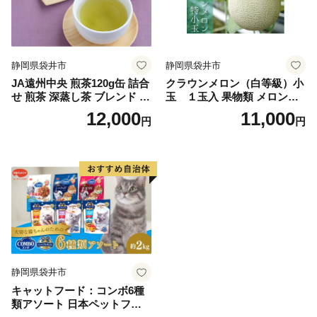
静岡県袋井市
静岡県袋井市
JA遠州中央 煎茶120g缶 詰合
クラウンメロン（白等級）小
せ 煎茶 深蒸し茶 ブレンド ギ
玉 １玉入 果物類 メロン青
フト 贈り物 人気 厳選 おすす
肉
12,000
11,000
円
円
め 袋井市 飲料類 お茶 緑茶
静岡県産 セット
静岡県袋井市
キャットフード：コンボ6種
類アソート 日本ペットフー