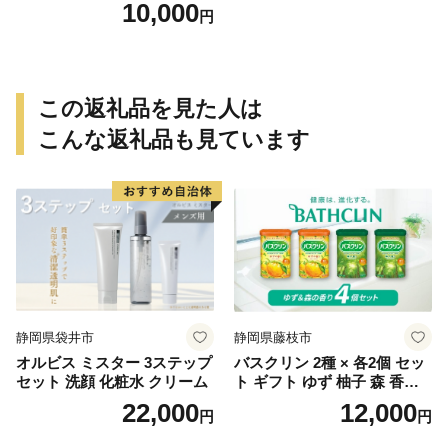
ド ネコ 猫 愛猫 ケア ペット
10,000
円
えさ セット 健康 栄養 猫用
厳選素材 ドライフード おや
つ 毛玉 口臭ケア 腎臓の健康
維持 下部尿路の健康維持
この返礼品を見た人は
こんな返礼品も見ています
静岡県袋井市
静岡県藤枝市
オルビス ミスター 3ステップ
バスクリン 2種 × 各2個 セッ
セット 洗顔 化粧水 クリーム
ト ギフト ゆず 柚子 森 香り
日用品 お風呂 バス用品 温活
22,000
12,000
円
円
アロマ 香り まとめ買い静岡
県 藤枝市 医薬部外品