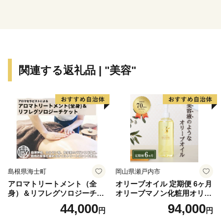
関連する返礼品 | "美容"
島根県海士町
岡山県瀬戸内市
アロマトリートメント（全
オリーブオイル 定期便 6ヶ月
身）＆リフレグソロジーチケ
オリーブマノン化粧用オリー
ット
ブオイル 200ml オリーブ オ
44,000
94,000
円
円
イル 美容 スキンケア 化粧用