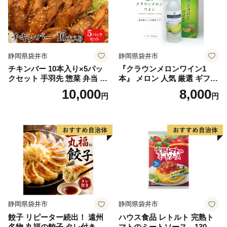
静岡県袋井市
静岡県袋井市
チキンバー 10本入り×5パッ
『クラウンメロンワイン1
クセット 手羽先 惣菜 弁当 お
本』 メロン 人気 厳選 ギフト
かず お酒 おつまみ ギフト キ
贈り物 お祝い 袋井市 お酒 酒
10,000
8,000
円
円
ャンプ アウトドア キャンプ
アルコール
飯 保存食 非常食 鶏肉 肉 お
肉 鶏 人気 厳選 静岡県袋井市
静岡県袋井市
静岡県袋井市
餃子 リピーター続出！ 遠州
ハウス食品 レトルト 完熟ト
名物 丸福の餃子 タレ付き ぎ
マトのミートソース 130g×