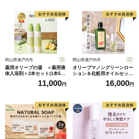
油 オリーブ油 お楽しみ
岡山県瀬戸内市
岡山県瀬戸内市
薬用オリーブの湯 ＜薬用液
オリーブマノングリーンロー
体入浴剤＞2本セット(1本500
ション＆化粧用オイルセット
ml） 美容
美容グッズ スキンケア 化粧
11,000
16,000
円
円
水