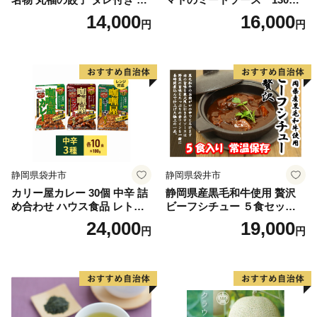
ょうざ ギョーザ ギョウザ 惣
18個（3食×6個）
14,000
16,000
円
円
菜 おかず 中華 点心 加工食品
冷凍 静岡
静岡県袋井市
静岡県袋井市
カリー屋カレー 30個 中辛 詰
静岡県産黒毛和牛使用 贅沢
め合わせ ハウス食品 レトル
ビーフシチュー ５食セット
ト
贅沢 贈り物 料理 簡単 レンチ
24,000
19,000
円
円
ン おすすめ 人気 厳選 袋井市
惣菜 加工食品 レトルト お肉
牛肉 常温保存 箱入り ギフト