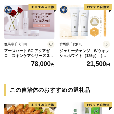
群馬県千代田町
群馬県千代田町
アースハート SC アクアゼ
ジェミーチェンジ Wウォッ
ロ スキンケアシリーズ 3点
シュホワイト（125g）（泡立
セット
てネット付）×2本 群馬県 千
78,000
21,500
円
円
代田町
この自治体のおすすめの返礼品