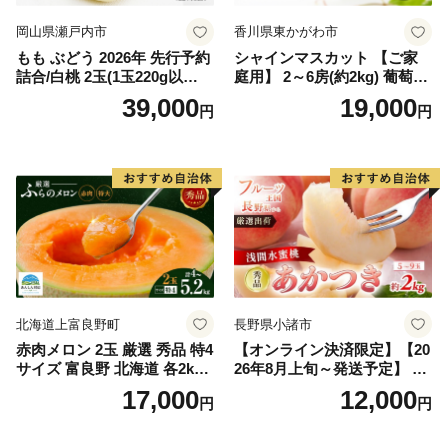
岡山県瀬戸内市
香川県東かがわ市
もも ぶどう 2026年 先行予約
シャインマスカット 【ご家
詰合/白桃 2玉(1玉220g以
庭用】 2～6房(約2kg) 葡萄 ぶ
上)・シャインマスカット 晴
どう ブドウ フルーツ 果物 く
39,000
19,000
円
円
王 2房(1房480g以上) 化粧箱
だもの 果実 旬の果物 旬のフ
入り 岡山県産 国産 フルーツ
ルーツ 香川 香川県 東かがわ
果物 ギフト
市
北海道上富良野町
長野県小諸市
赤肉メロン 2玉 厳選 秀品 特4
【オンライン決済限定】【20
サイズ 富良野 北海道 各2kg
26年8月上旬～発送予定】 先
～2.6kg 2玉 セット ファーム
行予約 「浅間水蜜桃プレミ
17,000
12,000
円
円
富良野 メロン めろん 果物 く
アム」 もも あかつき 秀品 約
だもの フルーツ デザート 旬
2kg 5～9玉 贈答品 ふるさと
の果物 旬のフルーツ
納税 果物 桃 フルーツ モモ