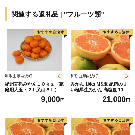
し隆盛を極めました。現在でも昔ながらの技術と伝統を
しっかりと受け継ぎ、真岡木綿の製品を今に伝えていま
関連する返礼品 | "フルーツ類"
す。
このほか、「SLの走るまち」「お祭りのまち」として
も有名で、1年を通して真岡の魅力に触れ合えるまちで
す。
和歌山県白浜町
和歌山県白浜町
紀州完熟みかん１０ｋｇ（家
みかん 10kg MS玉 紀南の甘
庭用大玉・２Ｌ又は３Ｌ）
い極早生みかん 高糖度 10月
以降発送 マルチ被覆栽培
9,000
21,000
円
円