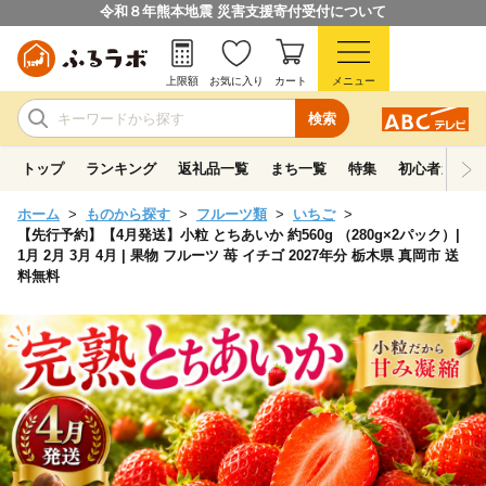
令和８年熊本地震 災害支援寄付受付について
上限額
お気に入り
カート
メニュー
検索
トップ
ランキング
返礼品一覧
まち一覧
特集
初心者ガイド
ホーム
ものから探す
フルーツ類
いちご
【先行予約】【4月発送】小粒 とちあいか 約560g （280g×2パック）|
1月 2月 3月 4月 | 果物 フルーツ 苺 イチゴ 2027年分 栃木県 真岡市 送
料無料