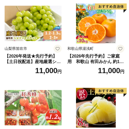
果肉 長野県産 小諸市
山梨県笛吹市
和歌山県湯浅町
【2026年発送★先行予約】
【2026年先行予約】ご家庭
【土日祝配送】産地厳選シャ
用 和歌山 有田みかん 約10k
インマスカット1.2kg～1.3kg
g (2L、3Lサイズ)【湯浅町】
11,000
11,000
円
円
（2房～3房）※沖縄・離島配
_ZJ6079
送不可※ 106-003-sku02-26y
｜シャインマスカット 発送
笛吹市 山梨県 フルーツ 果物
ぶどう 葡萄 大粒 シャインマ
スカット おすすめ シャイン
マスカット 贈答 ギフト 産地
笛吹市 シャインマスカット
笛吹 葡萄 国産 ぶどう 人気
国産 1.2kg 先行｜