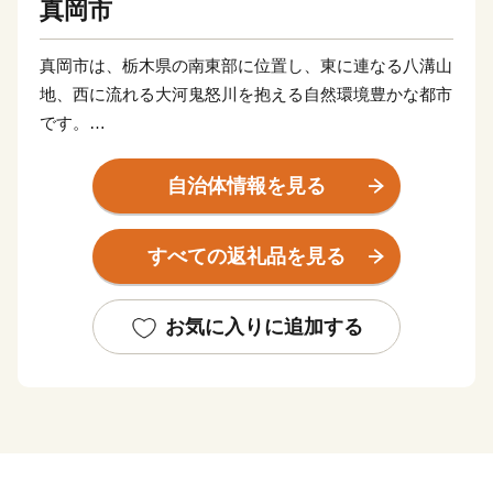
真岡市
真岡市は、栃木県の南東部に位置し、東に連なる八溝山
地、西に流れる大河鬼怒川を抱える自然環境豊かな都市
です。
首都東京から100キロメートル圏内に属し、東京駅から
東北新幹線を使えば約1時間40分の距離にあります。
自治体情報を見る
市の面積は167.34平方キロメートル、人口は約81,000
人、都市計画、工業団地造成、ほ場整備が進み、農業、
すべての返礼品を見る
工業、商業がバランスよく調和した理想的な地方都市で
す。
特に真岡市のいちご生産は、年間約7,000トンを超え、
お気に入りに追加する
販売額については年間約81億となっており、日本一のい
ちごの産地として有名です。
また、真岡といえば、そのまま木綿の代表名詞として通
用した時期がありました。丈夫で質が良い真岡木綿は、
江戸時代の文化・文政・天保年間には年間38万反を生産