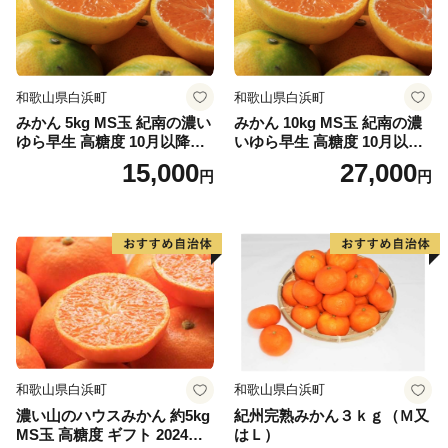
和歌山県白浜町
和歌山県白浜町
みかん 5kg MS玉 紀南の濃い
みかん 10kg MS玉 紀南の濃
ゆら早生 高糖度 10月以降発
いゆら早生 高糖度 10月以降
送 マルチ被覆栽培
発送 マルチ被覆栽培
15,000
27,000
円
円
和歌山県白浜町
和歌山県白浜町
濃い山のハウスみかん 約5kg
紀州完熟みかん３ｋｇ（Ｍ又
MS玉 高糖度 ギフト 2024年7
はＬ）