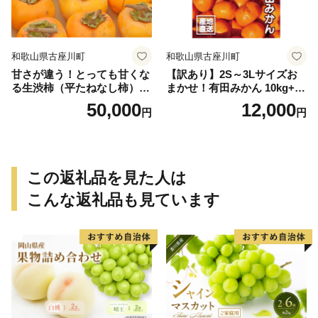
和歌山県古座川町
和歌山県古座川町
甘さが違う！とっても甘くな
【訳あり】2S～3Lサイズお
る生渋柿（平たねなし柿）吊
まかせ！有田みかん 10kg+2k
るし柿用 T字枝or吊るしクリ
g保証分 11月から12月下旬ま
50,000
12,000
円
円
ップ付約14.5～15kg 約60～
でに順次発送致します。 / 訳
90個＜2026年10月中旬～11
ありみかん 有田みかん みか
月上旬ごろ順次発送＞Ted【a
ん ミカン 蜜柑 柑橘 温州みか
rt015B】
ん 和歌山 ご家庭用
この返礼品を見た人は
こんな返礼品も見ています