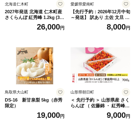
北海道仁木町
愛媛県愛南町
2027年発送 北海道 仁木町産
【先行予約：2026年12月中旬
さくらんぼ 紅秀峰 1.2kg (300
～発送】 訳あり 土佐 文旦 8k
g×4パック) Lサイズ以上 旬
g (Mサイズ以上サイズミック
26,000
8,000
円
円
桜桃 産地直送 サクランボ チ
ス) 8000円 わけあり ぶんた
ェリー フルーツ 果物 果物類
ん みかん mikan 蜜柑 ミカン
仁木町 仁木 [松山商店]
土佐文旦 家庭用 産地直送 国
産 農家直送 期間限定 特産品
サイズミックス くらもとフ
ァーム 愛南町 愛媛県
鳥取県大山町
山形県朝日町
DS-16 新甘泉梨 5kg（赤秀
＜ 先行予約 ＞ 山形県産 さく
限定）
らんぼ （ 佐藤錦 ・ 紅秀峰
） ご家庭用 M以上 700g 【20
19,000
9,000
円
円
26年6月下旬から7月上旬発
送】 山形県 果物 フルーツ 初
夏 夏 送料無料