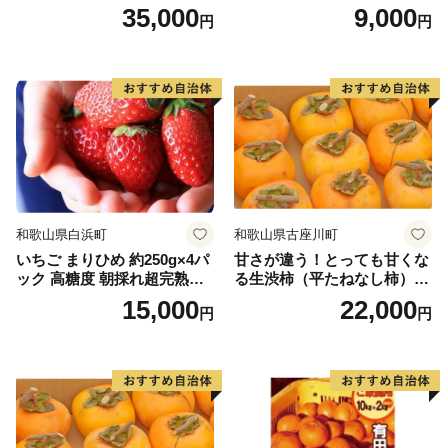
月以降発送分
35,000
9,000
円
円
和歌山県白浜町
和歌山県古座川町
いちご まりひめ 約250g×4パ
甘さが違う！とっても甘くな
ック 高糖度 朝採れ超完熟ま
る生渋柿（平たねなし柿）吊
りひめ 1月以降発送分
るし柿用 T字枝or吊るしクリ
15,000
22,000
円
円
ップ付約4.5～5kg 約24～30
個＜2026年10月中旬～順次発
送＞-Ted【art016B】