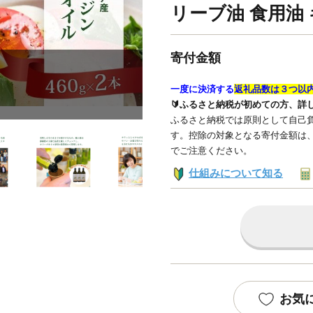
リーブ油 食用油 
寄付金額
一度に決済する
返礼品数は３つ以
🔰ふるさと納税が初めての方、詳
ふるさと納税では原則として自己負
す。控除の対象となる寄付金額は
でご注意ください。
仕組みについて知る
お気