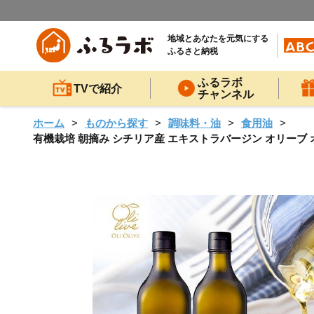
地域とあなたを元気にする
ふるさと納税
ふるラボ
TVで紹介
チャンネル
ホーム
ものから探す
調味料・油
食用油
有機栽培 朝摘み シチリア産 エキストラバージン オリーブ オ