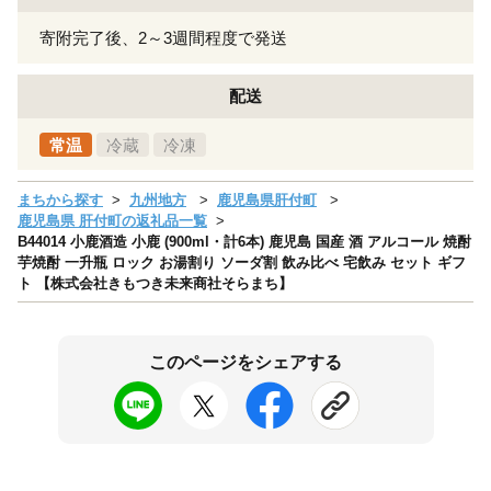
寄附完了後、2～3週間程度で発送
配送
常温
冷蔵
冷凍
まちから探す
九州地方
鹿児島県肝付町
鹿児島県 肝付町の返礼品一覧
B44014 小鹿酒造 小鹿 (900ml・計6本) 鹿児島 国産 酒 アルコール 焼酎
芋焼酎 一升瓶 ロック お湯割り ソーダ割 飲み比べ 宅飲み セット ギフ
ト 【株式会社きもつき未来商社そらまち】
このページをシェアする