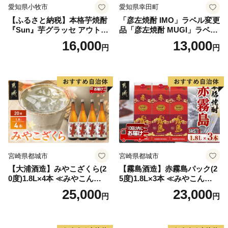
愛知県小牧市
愛知県幸田町
【ふるさと納税】本格芋焼酎
「彦左焼酎 IMO」ラベル変更
『Sun』芋グラッセ アウトド
品「彦左焼酎 MUGI」ラベル
ア ソロキャンプ ベランピン
変更品 飲み比べ セット 合計
16,000
13,000
円
円
グ 巣ごもり 就労支援
2本 720ml×各1本 25度 焼酎
お酒 麦焼酎 芋焼酎
宮崎県都城市
宮崎県都城市
【大浦酒造】みやこざくら(2
【霧島酒造】赤霧島パック(2
0度)1.8L×4本 ≪みやこんじょ
5度)1.8L×3本 ≪みやこんじょ
特急便≫_AD-0771
特急便≫_23-07-K03P-1800-3
25,000
23,000
円
円
-Q