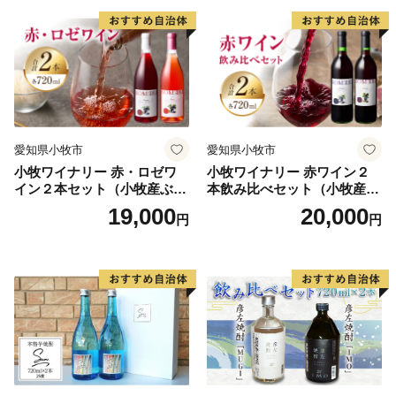
場合がありますので，あらかじめご了承ください。
＜問い合わせ先＞
■株式会社きもつき未来商社そらまち （受付時間：土日
祝日を除く 8：45～17：00）
〒893-1402 鹿児島県肝属郡肝付町南方2643番地
愛知県小牧市
愛知県小牧市
ＴＥＬ：0994-45-7570（ふるさと納税係直通） ＦＡ
小牧ワイナリー 赤・ロゼワ
小牧ワイナリー 赤ワイン２
Ｘ：0994-45-7571
イン２本セット（小牧産ぶど
本飲み比べセット（小牧産ぶ
E‐mail：furusato@k-soramachi.jp
う100％使用）
どう100％使用）
19,000
20,000
円
円