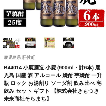
鹿児島県 肝付町
B44014 小鹿酒造 小鹿 (900ml・計6本) 鹿
児島 国産 酒 アルコール 焼酎 芋焼酎 一升
瓶 ロック お湯割り ソーダ割 飲み比べ 宅
飲み セット ギフト 【株式会社きもつき
未来商社そらまち】