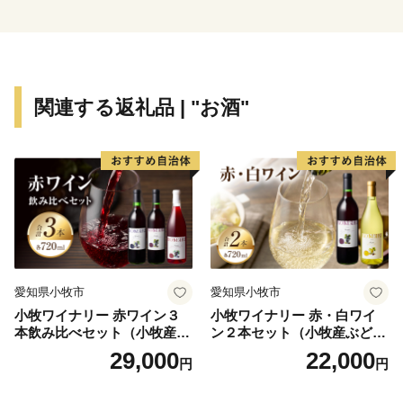
また、とろけるような脂の甘みを味わえる「かごしま黒
豚」や温暖な気候を活かして作られる「マンゴー」「不
知火」などの果実類。太平洋に面しているからできる水
揚げ直送の「カンパチ」などの鮮魚。自然あふれる当町
関連する返礼品 | "お酒"
だからこそ提供できる自慢の産品がたくさんあります。
その産品を、皆様から賜りました善意への心ばかりの御
礼としてお送りしますので、それらを通じて「肝付町」
を感じていただけましたなら幸いです。
＜お礼の品について＞
お礼の品につきましては、金曜日から翌週の木曜日まで
に寄附完了した分をまとめて次の週に発送準備いたしま
愛知県小牧市
愛知県小牧市
す。
小牧ワイナリー 赤ワイン３
小牧ワイナリー 赤・白ワイ
返礼品ごとに発送までの期間が異なりますので、発送時
本飲み比べセット（小牧産ぶ
ン２本セット（小牧産ぶどう
期の詳細についてはそれぞれ商品説明をご確認ください
どう100％使用）
100％使用）
29,000
22,000
円
円
ますようお願いします。
寄附から２週間以内での受け取り希望には対応できない