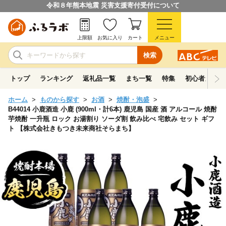
令和８年熊本地震 災害支援寄付受付について
上限額
お気に入り
カート
メニュー
検索
トップ
ランキング
返礼品一覧
まち一覧
特集
初心者ガイド
ホーム
ものから探す
お酒
焼酎・泡盛
B44014 小鹿酒造 小鹿 (900ml・計6本) 鹿児島 国産 酒 アルコール 焼酎
芋焼酎 一升瓶 ロック お湯割り ソーダ割 飲み比べ 宅飲み セット ギフ
ト 【株式会社きもつき未来商社そらまち】