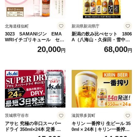
北海道様似町
新潟県新潟県庁
3023 SAMANIジン EMA
新潟の飲み比べセット 1806
WRIイチゴリキュール セッ
A（八海山・久保田・雪中
ト（箱入り）【大人の味 酒
梅・越乃寒梅・かたふね・千
20,000
68,000
円
円
お酒 洋酒 スピリッツ クラフ
代の光）
トジン 国産 sake SAKE gin
GIN liqueur LIQUEUR お酒
セット 詰め合わせ カクテル
ソーダ割り アルコール ロッ
ク ソーダ ジントニック 】
茨城県守谷市
滋賀県多賀町
アサヒ 究極の辛口スーパー
キリン 一番搾り 生ビール 35
ドライ 350ml×24本 定番 ビー
0ml × 24本 | キリン一番搾り
ル 缶ビール 酒 お酒 アルコー
キリンビール 一番搾り ビー