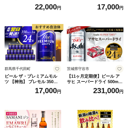
ツ 350ml×24本 プレモル [149
22,000
17,000
円
円
5]
群馬県千代田町
茨城県守谷市
ビール ザ・プレミアムモル
【11ヶ月定期便】ビール ア
ツ 【神泡】 プレモル 350ml
サヒ スーパードライ 500ml 2
× 24本 サントリー〈天然水の
4本 1ケース×11ヶ月 | アサヒ
17,000
231,000
円
円
ビール工場〉群馬※沖縄・離
ビール 究極の辛口 酒 お酒 ア
島地域へのお届け不可
ルコール 生ビール Asahi ア
サヒビール スーパードライ s
uper dry 11回 缶ビール 缶 ギ
フト 内祝い 茨城県守谷市 送
料無料