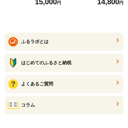
15,000
14,800
円
円
ル 辛口
ル 24缶 きりんいちばんしぼ
り キリン一番搾り びーる 1
ケース 24缶 24本 キリン一番
搾り KIRIN きりん 麒麟 キリ
ン一番搾り いちばんしぼり
キリン一番搾り 父の日 ちち
の日
ふるラボとは
はじめてのふるさと納税
よくあるご質問
コラム