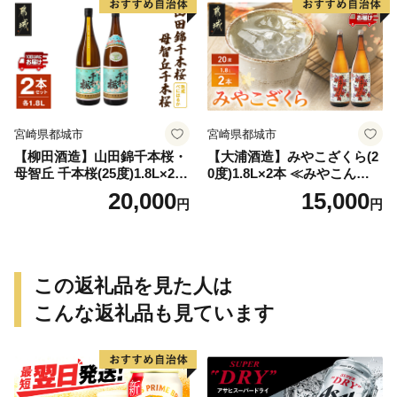
宮崎県都城市
宮崎県都城市
【柳田酒造】山田錦千本桜・
【大浦酒造】みやこざくら(2
母智丘 千本桜(25度)1.8L×2本
0度)1.8L×2本 ≪みやこんじょ
≪みやこんじょ特急便≫_AC
特急便≫_MJ-0771
20,000
15,000
円
円
-0751
この返礼品を見た人は
こんな返礼品も見ています