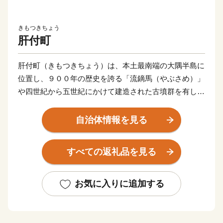
きもつきちょう
肝付町
肝付町（きもつきちょう）は、本土最南端の大隅半島に
位置し、９００年の歴史を誇る「流鏑馬（やぶさめ）」
や四世紀から五世紀にかけて建造された古墳群を有し、
雄大な自然と豊かな緑にいだかれた風光明媚な面を持つ
一方、世界に誇る最先端固体燃料ロケット「イプシロ
自治体情報を見る
ン」の発射場である内之浦宇宙空間観測所を有する、自
然と歴史と科学の織りなす町です。
すべての返礼品を見る
当町の豊富な自然が作り上げる清らかな水と空気と肥沃
な土壌で育まれた農畜産物は、市場での評価も高く，特
に当町でも多く生産・肥育される「鹿児島黒牛」は5年
お気に入りに追加する
に1度の全国和牛能力共進会で他のブランド牛産地をお
さえて，栄えある総合優勝（第11回宮城県開催
（H29））に輝いた今最も旬なブランド牛です。