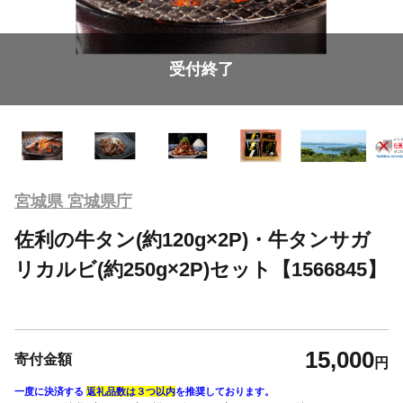
受付終了
宮城県 宮城県庁
佐利の牛タン(約120g×2P)・牛タンサガ
リカルビ(約250g×2P)セット【1566845】
15,000
寄付金額
円
一度に決済する
返礼品数は３つ以内
を推奨しております。