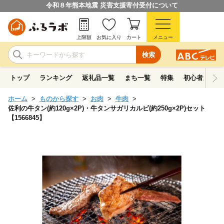
令和８年熊本地震 災害支援寄付受付について
上限額
お気に入り
カート
メニュー
検索
トップ
ランキング
返礼品一覧
まち一覧
特集
初心者ガイド
ホーム
ものから探す
お肉
牛肉
佐利の牛タン(約120g×2P)・牛タンサガリカルビ(約250g×2P)セット
【1566845】