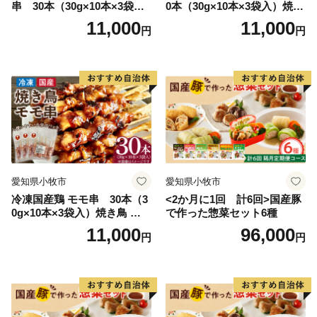
串 30本（30g×10本×3袋
0本（30g×10本×3袋入）焼き
入）焼き鳥 おつまみ バーベ
鳥 おつまみ バーベキュー 小
11,000
11,000
円
円
キュー 小分け 国産 鶏肉 焼鳥
分け 国産 鶏肉 焼鳥 やきとり
やきとり 串 惣菜 おかず 晩酌
串 惣菜 おかず 晩酌 冷凍 パ
冷凍 パーティー 便利 食材 具
ーティー 便利 食材 具材 お家
材 お家居酒屋 にんにく
居酒屋 ねぎま ネギマ
愛知県小牧市
愛知県小牧市
冷凍国産鶏 モモ串 30本（3
<2か月に1回 計6回>国産豚
0g×10本×3袋入）焼き鳥 おつ
で作った惣菜セット6種
まみ バーベキュー 小分け 国
11,000
96,000
円
円
産 鶏肉 焼鳥 やきとり 串 惣
菜 おかず 晩酌 冷凍 パーティ
ー 便利 食材 具材 お家居酒屋