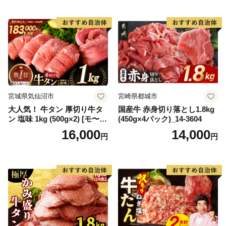
宮城県気仙沼市
宮崎県都城市
大人気！ 牛タン 厚切り牛タ
国産牛 赤身切り落とし1.8kg
ン 塩味 1kg (500g×2) [モ〜ラ
(450g×4パック)_14-3604
ンド 宮城県 気仙沼市 205646
16,000
14,000
円
円
60] 肉 牛肉 精肉 牛たん 牛タ
ン塩 牛たん塩 冷凍 焼肉 BB
Q アウトドア バーベキュー
厚切り タン