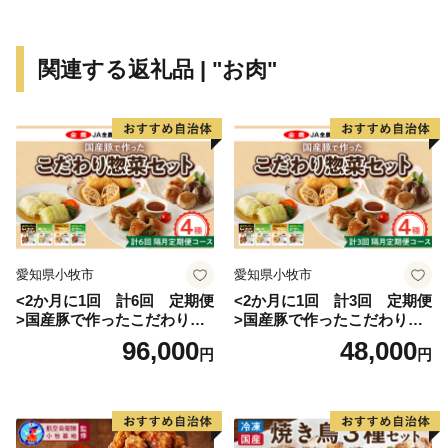
関連する返礼品 | "お肉"
愛知県小牧市
愛知県小牧市
<2か月に1回 計6回 定期便
<2か月に1回 計3回 定期便
>国産豚で作ったこだわり惣
>国産豚で作ったこだわり惣
菜セット
菜セット
96,000
48,000
円
円