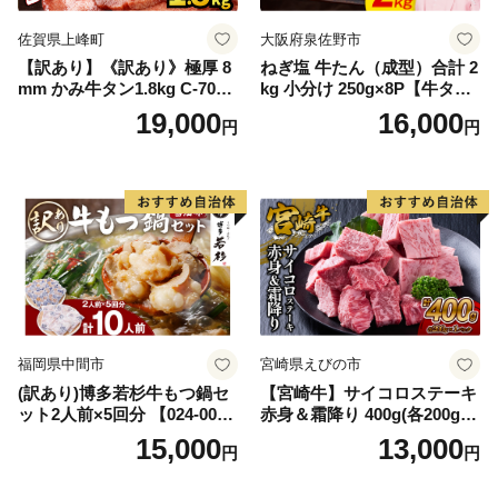
佐賀県上峰町
大阪府泉佐野市
【訳あり】《訳あり》極厚 8
ねぎ塩 牛たん（成型）合計 2
mm かみ牛タン1.8kg C-709-
kg 小分け 250g×8P【牛タン
AS
牛肉 焼肉用 薄切り 訳あり サ
19,000
16,000
円
円
イズ不揃い】
福岡県中間市
宮崎県えびの市
(訳あり)博多若杉牛もつ鍋セ
【宮崎牛】サイコロステーキ
ット2人前×5回分 【024-002
赤身＆霜降り 400g(各200g×
7】
１P 計2P) 真空パック 冷凍
15,000
13,000
円
円