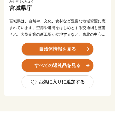
みやぎけんちょう
宮城県庁
宮城県は、自然や、文化、食材など豊富な地域資源に恵
まれています。空港や港湾をはじめとする交通網も整備
され、大型企業の新工場が立地するなど、東北の中心と
してますます重要な役割が期待されています。
東日本大震災により甚大な被害を受けましたが、再生と
自治体情報を見る
さらなる発展につながる「創造的な復興」に向けた取り
組みを推進し、県民の皆さんと力を合わせ、魅力ある宮
すべての返礼品を見る
城を築いてまいります。
お気に入りに追加する