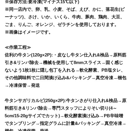
※保存方法:要冷凍(マイナス15℃以下)
※同一店内で、卵、乳、小麦、そば、えび、かに、落花生(ピ
ーナッツ)、さけ、いか、いくら、牛肉、豚肉、鶏肉、大豆、
ごま、りんご、オレンジ、ゼラチンを使用しております。
※画像はイメージです。
≪作業工程≫
佐利の牛タン(120g×2P):・皮なし牛タン仕入れ&検品→原料筋
引き&リンパ除去→機械を使用して8mmスライス→固く感じ
ないよう1枚1枚に隠し包丁を入れる→軟化酵素、PB塩タレ、
その他調味料で二日間漬け込み&パッキング→真空冷凍→梱包
→冷凍保管→発送
牛タンサガリカルビ(250g×2P):牛タンさがり仕入れ&検品→原
料筋引き&リンパ除去→専門スタッフによりそい切り(4～
5cm/15-20gサイズでカット)→軟化酵素漬け込み→PB辛味噌
でタンブリング→指定グラムに計量&パッキング→真空冷凍→
梱包→冷凍保管→発送