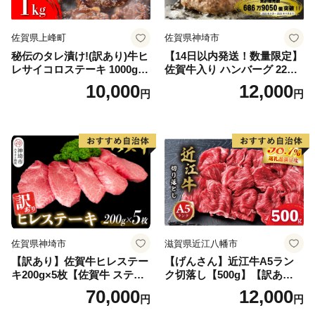
佐賀県上峰町
佐賀県神埼市
秘伝のタレ漬け!(訳あり)牛ヒ
【14日以内発送！数量限定】
レサイコロステーキ 1000g
佐賀牛入り ハンバーグ 22個
【B-1098-AS】
2.6kg(120g×22個)【佐賀牛
10,000
12,000
円
円
黒毛和牛 ブランド牛 九州 ハ
ンバーグ 牛肉 豚肉 国産 お弁
当 おかず 惣菜 おすすめ 人
気】(H083106)
佐賀県神埼市
滋賀県近江八幡市
【訳あり】佐賀牛ヒレステー
【げんさん】近江牛A5ラン
キ200g×5枚【佐賀牛 ステー
ク切落し【500g】【訳あり】
キ ブランド肉 ヒレ肉 フィレ
【DG12W】
70,000
12,000
円
円
肉 ジューシー ヘルシー】(H0
65175)