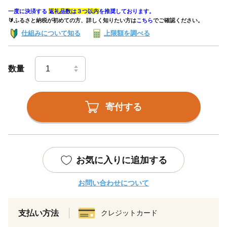
一度に決済する
返礼品数は３つ以内
を推奨しております。
🔰ふるさと納税が初めての方、詳しく知りたい方は
こちら
でご確認ください。
仕組みについて知る
上限額を調べる
数量
寄付する
お気に入りに追加する
お問い合わせについて
支払い方法
クレジットカード