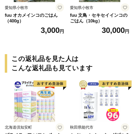
愛知県小牧市
愛知県小牧市
fuu オカメインコのごはん
fuu 文鳥・セキセイインコの
（400g）
ごはん（10kg）
3,000
30,000
円
円
この返礼品を見た人は
こんな返礼品も見ています
北海道倶知安町
秋田県能代市