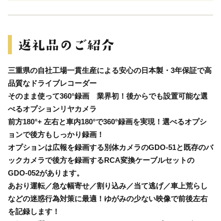
三重県の自社工場一貫生産による安心の日本製・3年保証で高
品質なドライブレコーダー
そのまま使って360°録画 業界初！後からでも設置可能な選
べるオプションリヤカメラ
前方180°+ 左右と車内180°で360°録画を実現！選べるオプシ
ョンで後方もしっかり録画！
オプションは広報を録画する別体カメラのGDO-51と既存のバ
ックカメラで後方を録画するRCA変換ケーブルセットの
GDO-052があります。
あおり運転／急な幅寄せ／割り込み／当て逃げ／車上荒らし
などの迷惑行為対策に最適！ゆがみの少ない映像で前後左右
を記録します！