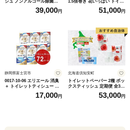
シュ ノンアルコール除菌詰
1.5倍巻き 花いっぱい トイレ
替（43枚×3P）×24袋 日用品
ットペーパー ダブル 45ｍ 計
39,000
51,000
円
円
おもちゃ 拭き取り 手拭き 外
72ロール 全18種 花柄 プリン
出時 お出かけ時 食事前 緑茶
ト ハーブ 香り付き 日本製 ま
カテキン配合
とめ買い 防災 常備品 ペーパ
ー 消耗品 備蓄 送料無料 北海
道 倶知安町 日用品
静岡県富士宮市
北海道倶知安町
0017-10-06 エリエール 消臭
トイレットペーパー 2種 ボッ
＋ トイレットティシュー し
クスティッシュ 定期便 全3
っかり香るフレッシュクリア
回 日本製 まとめ買い 防災
17,000
53,000
円
円
の香り ダブル 12ロール×6パ
常備品 日用雑貨 消耗品 生活
ック 72ロール 25m トイレ
必需品 大容量 備蓄 リサイク
ットペーパー パルプ100％ 消
ル ティッシュ ペーパー まと
臭 防臭 日用品 消耗品 備蓄
め買い 雑貨 倶知安町