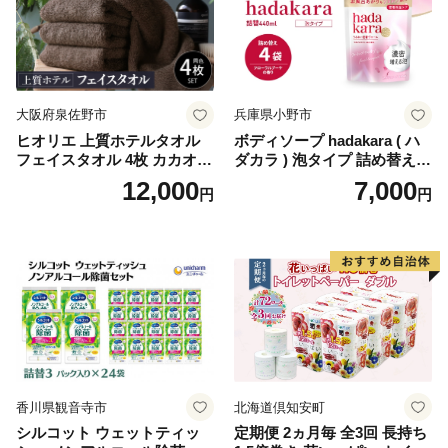
ぺーぱー トイレ クレシア ト
イレットペーパー [BDBH002
-1]
大阪府泉佐野市
兵庫県小野市
ヒオリエ 上質ホテルタオル
ボディソープ hadakara ( ハ
フェイスタオル 4枚 カカオ
ダカラ ) 泡タイプ 詰め替え 4
【タオル 泉州タオル 吸水 普
40ml×4袋 ボディーソープ 泡
12,000
7,000
円
円
段使い 無地 シンプル 日用品
ボディソープ 泡 日用品 消耗
ふわふわ ふかふか 家族 たお
品 バス用品 大容量 いい 匂い
る 一人暮らし】
ボディ 保湿 LION ライオン
泡石鹸 石鹸 兵庫 兵庫県 小野
市
香川県観音寺市
北海道倶知安町
シルコット ウェットティッ
定期便 2ヵ月毎 全3回 長持ち