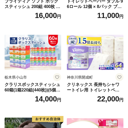
ブライティア ソフト ボック
トイレットペーパー ダブル 9
スティッシュ 200組 400枚 60
6ロール 12個 × 8パック ブラ
箱 日本製 まとめ買い ティッ
ンカ 再生紙 100％ 芯あり 日
16,000
11,000
円
円
シュ リサイクル 長持 防災 常
用品 消耗品 無香料 生活用品
備品 日用雑貨 消耗品 生活必
備蓄 秋田県 能代市 送料無料
需品 備蓄 ペーパー 紙 北海道
《能代製紙》
倶知安町 日用品
栃木県小山市
神奈川県開成町
クラリスボックスティッシュ
クリネックス 長持ちシャワ
60箱(1箱220組(440枚))(5個入
ートイレ用 トイレットペー
り×12セット)【1256759】
パー（ダブル）64ロール(8ロ
14,000
22,000
円
円
ール×8パック) 開成町 トイレ
ットペーパーダブル 日用品
国産 新生活 ダブル SDGs 備
蓄 防災 エコ 消耗品 生活雑貨
生活用品 無香料 トイレット
ペーパー ダブル といれっと