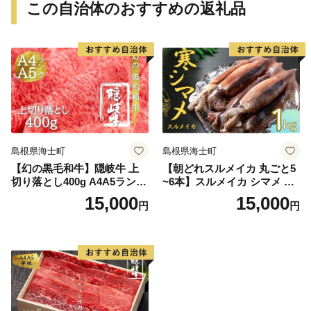
この自治体のおすすめの返礼品
島根県海士町
島根県海士町
【幻の黒毛和牛】隠岐牛 上
【朝どれスルメイカ 丸ごと5
切り落とし400g A4A5ランク
~6本】スルメイカ シマメ 約1
の希少和牛
kg 冷凍 刺身 個包装 捌き方説
15,000
15,000
円
円
明書付き（ いか 烏賊 イカ ス
ルメ お歳暮 年末年始 御歳暮
ギフト） 12月24日までのご
注文で年内発送