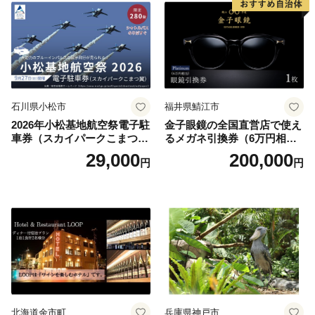
石川県小松市
福井県鯖江市
2026年小松基地航空祭電子駐
金子眼鏡の全国直営店で使え
車券（スカイパークこまつ
るメガネ引換券（6万円相
翼） 駐車場 シャトルバスの
当） Platinum
29,000
200,000
円
円
りばすぐ 石川県 小松市
北海道余市町
兵庫県神戸市