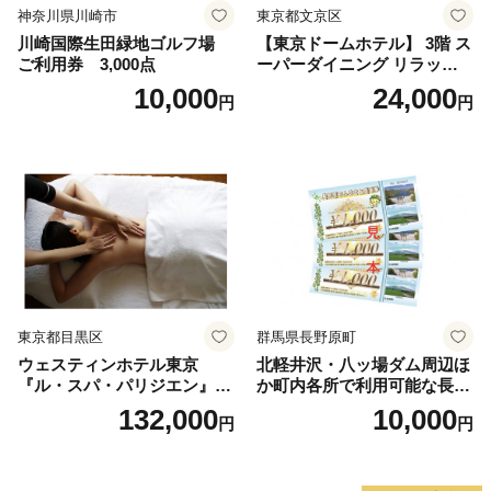
神奈川県川崎市
東京都文京区
川崎国際生田緑地ゴルフ場
【東京ドームホテル】 3階 ス
ご利用券 3,000点
ーパーダイニング リラッサ
ランチブッフェ お食事券 大
10,000
24,000
円
円
人1名様分 関東 東京 ご利用
券 ランチ 昼食 食事券 レスト
ラン ブッフェ 東京都 お食事
券
東京都目黒区
群馬県長野原町
ウェスティンホテル東京
北軽井沢・八ッ場ダム周辺ほ
『ル・スパ・パリジエン』選
か町内各所で利用可能な長野
べるボディセラピー90分/1名
原町ふるさと感謝券（3,000
132,000
10,000
円
円
円分）【トラベル 観光 旅行
お土産 群馬県 長野原町 北軽
井沢】