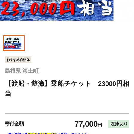
おすすめ自治体
島根県 海士町
【渡船・遊漁】乗船チケット 23000円相
当
77,000
寄付金額
在庫あり
円