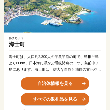
あまちょう
海士町
海士町は、人口約2,300人の半農半漁の町で、島根半島
より60km、日本海に浮かぶ隠岐諸島の一つ、島前中ノ
島にあります。海士町は、雄大な自然と独自の文化や伝
統が残る小さな離島です。後鳥羽上皇がご御配流された
歴史があり、神楽や和歌などの歴史文化や伝統も残って
自治体情報を見る
います。また島すべてが国立公園であり、世界ジオパー
クに指定されるほどの自然豊かな島で、きれいな海や夜
すべての返礼品を見る
空一面の星を見ることができます。
海士町は、急激に進んだ少子高齢化・過疎化など島国日