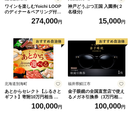
ワインを楽しむYoichi LOOP
神戸どうぶつ王国 入園券(２
のディナー＆ペアリング付宿
名様分)
泊プラン＜デラックスツイン
274,000
15,000
円
円
＞
北海道別海町
福井県鯖江市
あとからセレクト【ふるさと
金子眼鏡の全国直営店で使え
ギフト】寄附10万円相当 あ
るメガネ引換券（3万円相
とから選べる！ ギフト いく
当） Bronze
100,000
100,000
円
円
ら ほたて 海鮮 牛肉 別海町
ケーキ アイス （ 後から 選べ
る カタログ カタログポイン
ト カタログギフト あとから
カタログ あとからカタログ