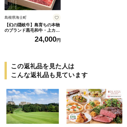
島根県海士町
【幻の隠岐牛】島育ちの本物
のブランド黒毛和牛・上カル
ビ焼肉用 500g
24,000
円
この返礼品を見た人は
こんな返礼品も見ています