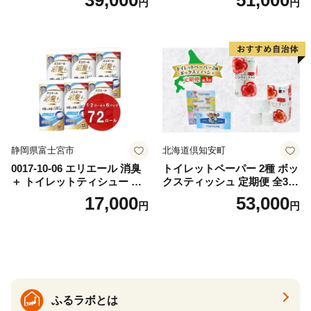
39,000
51,000
円
円
おもちゃ 拭き取り 手拭き 外
72ロール 全18種 花柄 プリン
出時 お出かけ時 食事前 緑茶
ト ハーブ 香り付き 日本製 ま
カテキン配合
とめ買い 防災 常備品 ペーパ
ー 消耗品 備蓄 送料無料 北海
道 倶知安町 日用品
静岡県富士宮市
北海道倶知安町
0017-10-06 エリエール 消臭
トイレットペーパー 2種 ボッ
＋ トイレットティシュー し
クスティッシュ 定期便 全3
っかり香るフレッシュクリア
回 日本製 まとめ買い 防災
17,000
53,000
円
円
の香り ダブル 12ロール×6パ
常備品 日用雑貨 消耗品 生活
ック 72ロール 25m トイレ
必需品 大容量 備蓄 リサイク
ットペーパー パルプ100％ 消
ル ティッシュ ペーパー まと
臭 防臭 日用品 消耗品 備蓄
め買い 雑貨 倶知安町
ふるラボとは