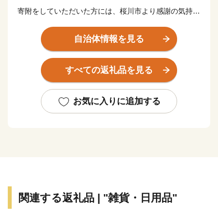
寄附をしていただいた方には、桜川市より感謝の気持ち
を込めてお礼の品をお送りします。
※寄附金額によって選択していただける内容が異なりま
自治体情報を見る
すので、下記をご確認ください。
※特典のお届けには1～2ヶ月程度かかることがありま
すべての返礼品を見る
す。
【ご注意】
お気に入りに追加する
※特典の送付は、桜川市外にお住まいの方に限らせてい
ただきます。
※寄附につきましては、年度内の回数制限は現在設けて
おりません。
※特典の写真はイメージです。
※配送の転送にかかる運賃について（返礼品発送後の送
関連する返礼品 | "雑貨・日用品"
付先住所の変更）
2023年6月1日発送分から転送にかかる運賃は受取人