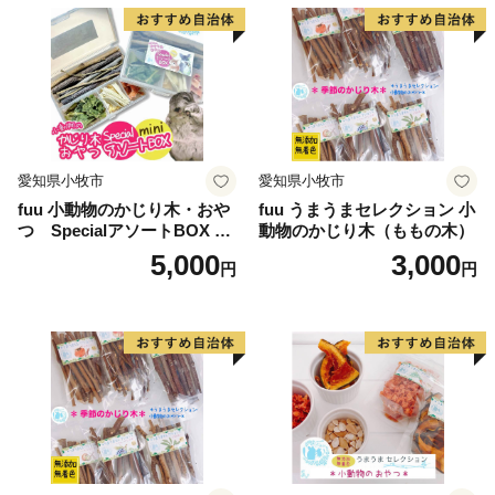
様でのご負担となります。
詳細は、下記URLヤマト運輸株式会社の運賃収受の開
始についてご確認ください。
https://www.yamato-
hd.co.jp/important/info_230417_2.html
返礼品発送後にご連絡をいただいた場合、窓口での住
愛知県小牧市
愛知県小牧市
所変更はいたしかねますので、
fuu 小動物のかじり木・おや
fuu うまうまセレクション 小
配送会社への転送依頼および転送にかかる運賃のお支
つ SpecialアソートBOX mi
動物のかじり木（ももの木）
払いは寄附者様ご自身にてご対応をお願いいたします。
ni（1個）
5,000
3,000
円
円
■□■………………………………………………………
お問い合わせ先：桜川市 ふるさと納税担当窓口
電 話 番 号：050-3108-1677（午前8時30分～午後5
時30分（土・日・祝除く））
メールアドレス：sakuragawa@furusato-g.com
………………………………………………………■□■