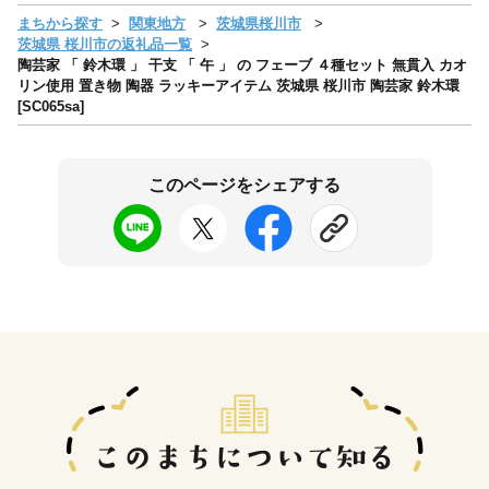
まちから探す
関東地方
茨城県桜川市
茨城県 桜川市の返礼品一覧
陶芸家 「 鈴木環 」 干支 「 午 」 の フェーブ ４種セット 無貫入 カオ
リン使用 置き物 陶器 ラッキーアイテム 茨城県 桜川市 陶芸家 鈴木環
[SC065sa]
このページをシェアする