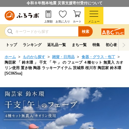
令和８年熊本地震 災害支援寄付受付について
上限額
お気に入り
カート
メニュー
検索
トップ
ランキング
返礼品一覧
まち一覧
特集
初心者ガイド
ホーム
ものから探す
雑貨・日用品
食器・グラス・包丁
陶芸家 「 鈴木環 」 干支 「 午 」 の フェーブ ４種セット 無貫入 カオ
リン使用 置き物 陶器 ラッキーアイテム 茨城県 桜川市 陶芸家 鈴木環
[SC065sa]