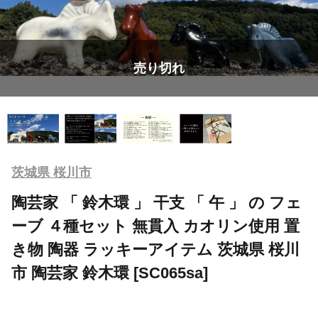
売り切れ
茨城県 桜川市
陶芸家 「 鈴木環 」 干支 「 午 」 の フェ
ーブ ４種セット 無貫入 カオリン使用 置
き物 陶器 ラッキーアイテム 茨城県 桜川
市 陶芸家 鈴木環 [SC065sa]