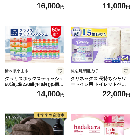
箱 日本製 まとめ買い ティッ
ンカ 再生紙 100％ 芯あり 日
16,000
11,000
円
円
シュ リサイクル 長持 防災 常
用品 消耗品 無香料 生活用品
備品 日用雑貨 消耗品 生活必
備蓄 秋田県 能代市 送料無料
需品 備蓄 ペーパー 紙 北海道
《能代製紙》
倶知安町 日用品
栃木県小山市
神奈川県開成町
クラリスボックスティッシュ
クリネックス 長持ちシャワ
60箱(1箱220組(440枚))(5個入
ートイレ用 トイレットペー
り×12セット)【1256759】
パー（ダブル）64ロール(8ロ
14,000
22,000
円
円
ール×8パック) 開成町 トイレ
ットペーパーダブル 日用品
国産 新生活 ダブル SDGs 備
蓄 防災 エコ 消耗品 生活雑貨
生活用品 無香料 トイレット
ペーパー ダブル といれっと
ぺーぱー トイレ クレシア ト