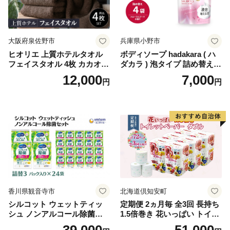
イレットペーパー [BDBH002
-1]
大阪府泉佐野市
兵庫県小野市
ヒオリエ 上質ホテルタオル
ボディソープ hadakara ( ハ
フェイスタオル 4枚 カカオ
ダカラ ) 泡タイプ 詰め替え 4
【タオル 泉州タオル 吸水 普
40ml×4袋 ボディーソープ 泡
12,000
7,000
円
円
段使い 無地 シンプル 日用品
ボディソープ 泡 日用品 消耗
ふわふわ ふかふか 家族 たお
品 バス用品 大容量 いい 匂い
る 一人暮らし】
ボディ 保湿 LION ライオン
泡石鹸 石鹸 兵庫 兵庫県 小野
市
香川県観音寺市
北海道倶知安町
シルコット ウェットティッ
定期便 2ヵ月毎 全3回 長持ち
シュ ノンアルコール除菌詰
1.5倍巻き 花いっぱい トイレ
替（43枚×3P）×24袋 日用品
ットペーパー ダブル 45ｍ 計