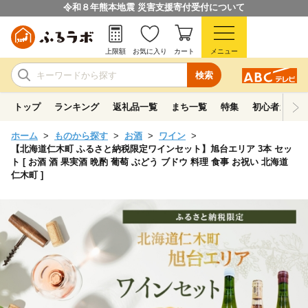
令和８年熊本地震 災害支援寄付受付について
上限額
お気に入り
カート
メニュー
検索
トップ
ランキング
返礼品一覧
まち一覧
特集
初心者ガイド
ホーム
ものから探す
お酒
ワイン
【北海道仁木町 ふるさと納税限定ワインセット】旭台エリア 3本 セッ
ト [ お酒 酒 果実酒 晩酌 葡萄 ぶどう ブドウ 料理 食事 お祝い 北海道
仁木町 ]