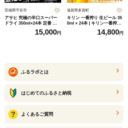
茨城県守谷市
滋賀県多賀町
アサヒ 究極の辛口スーパー
キリン 一番搾り 生ビール 35
ドライ 350ml×24本 定番 ビー
0ml × 24本 | キリン一番搾り
ル 缶ビール 酒 お酒 アルコー
キリンビール 一番搾り ビー
15,000
14,800
円
円
ル 辛口
ル 24缶 きりんいちばんしぼ
り キリン一番搾り びーる 1
ケース 24缶 24本 キリン一番
搾り KIRIN きりん 麒麟 キリ
ン一番搾り いちばんしぼり
キリン一番搾り 父の日 ちち
の日
ふるラボとは
はじめてのふるさと納税
よくあるご質問