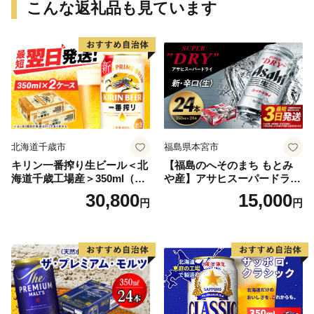
こんな返礼品も見ています
北海道千歳市
福島県本宮市
キリン一番搾り生ビール＜北
【福島のへそのまち もとみ
海道千歳工場産＞350ml（24
や産】アサヒスーパードライ
本） 2ケース
350ml×24本 合計8.4L 1ケー
30,800
15,000
円
円
ス アルコール度数5% 缶ビー
ル お酒 ビール アサヒ スーパ
ードライ super dry 24缶 辛
口 送料無料 カメイ 本宮市
【07214-0206】