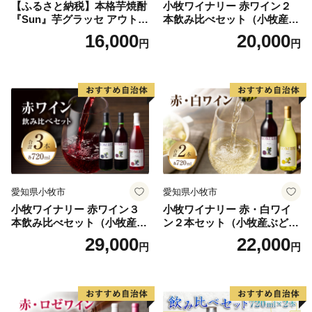
【ふるさと納税】本格芋焼酎
小牧ワイナリー 赤ワイン２
『Sun』芋グラッセ アウトド
本飲み比べセット（小牧産ぶ
ア ソロキャンプ ベランピン
どう100％使用）
16,000
20,000
円
円
グ 巣ごもり 就労支援
愛知県小牧市
愛知県小牧市
小牧ワイナリー 赤ワイン３
小牧ワイナリー 赤・白ワイ
本飲み比べセット（小牧産ぶ
ン２本セット（小牧産ぶどう
どう100％使用）
100％使用）
29,000
22,000
円
円