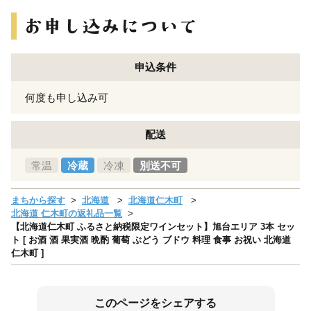
申込条件
何度も申し込み可
配送
常温
冷蔵
冷凍
別送不可
まちから探す
北海道
北海道仁木町
北海道 仁木町の返礼品一覧
【北海道仁木町 ふるさと納税限定ワインセット】旭台エリア 3本 セッ
ト [ お酒 酒 果実酒 晩酌 葡萄 ぶどう ブドウ 料理 食事 お祝い 北海道
仁木町 ]
このページをシェアする