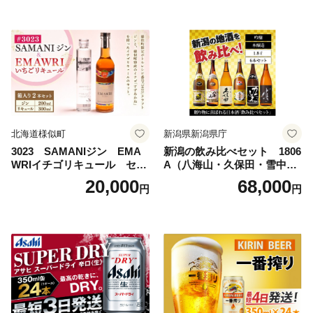
島地域へのお届け不可
ルコール 生ビール Asahi ア
サヒビール スーパードライ s
uper dry 11回 缶ビール 缶 ギ
フト 内祝い 茨城県守谷市 送
料無料
北海道様似町
新潟県新潟県庁
3023 SAMANIジン EMA
新潟の飲み比べセット 1806
WRIイチゴリキュール セッ
A（八海山・久保田・雪中
ト（箱入り）【大人の味 酒
梅・越乃寒梅・かたふね・千
20,000
68,000
円
円
お酒 洋酒 スピリッツ クラフ
代の光）
トジン 国産 sake SAKE gin
GIN liqueur LIQUEUR お酒
セット 詰め合わせ カクテル
ソーダ割り アルコール ロッ
ク ソーダ ジントニック 】