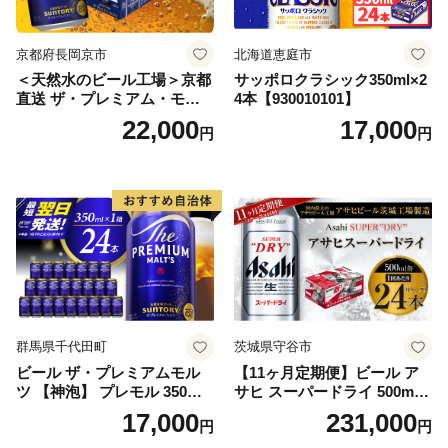
京都府長岡京市
北海道恵庭市
＜天然水のビール工場＞京都
サッポロクラシック350ml×2
直送 ザ・プレミアム・モル
4本【930010101】
ツ 350ml×24本 プレモル [149
22,000
17,000
円
円
5]
群馬県千代田町
茨城県守谷市
ビール ザ・プレミアムモル
【11ヶ月定期便】ビール ア
ツ 【神泡】 プレモル 350ml
サヒ スーパードライ 500ml 2
× 24本 サントリー〈天然水の
4本 1ケース×11ヶ月 | アサヒ
17,000
231,000
円
円
ビール工場〉群馬※沖縄・離
ビール 究極の辛口 酒 お酒 ア