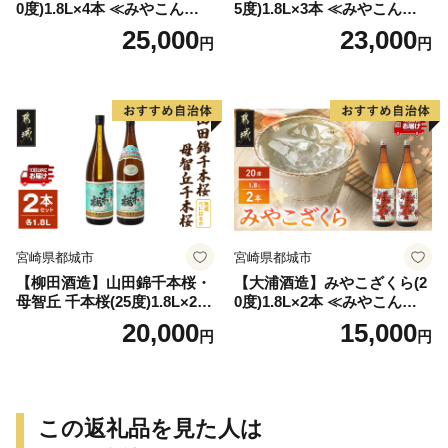
0度)1.8L×4本 ≪みやこんじょ
5度)1.8L×3本 ≪みやこんじょ
特急便≫_AD-0771
特急便≫_23-07-K03P-1800-3
25,000
23,000
円
円
-Q
宮崎県都城市
宮崎県都城市
【柳田酒造】山田錦千本桜・
【大浦酒造】みやこざくら(2
母智丘 千本桜(25度)1.8L×2本
0度)1.8L×2本 ≪みやこんじょ
≪みやこんじょ特急便≫_AC
特急便≫_MJ-0771
20,000
15,000
円
円
-0751
この返礼品を見た人は