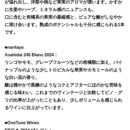
が溢れ出し、洋梨や桃など果実のアロマが漂います。かすか
に生姜やハーブ、ミネラル感のニュアンスも。
口に含むと柑橘系の果実の凝縮感と、ピュアな酸がしなやか
に溶け合います。熟成のポテンシャルも十分に感じられる1本
です。
■naritaya
Asahidai 245 Blanc 2024：
リンゴやモモ、グレープフルーツなどの柑橘類に加え、パイ
ナップルのような少しトロピカルな果実やカモミールのよう
な白い花の香り。
酸は穏やかで黒糖のようなコクとアフターにほのかな苦味を
感じる味わい。これまでのヴィンテージと比較してピノ・グ
リの比率が上がったこともあり、少しボリュームを感じられ
るワインに仕上がっています。
■OneTune Wines