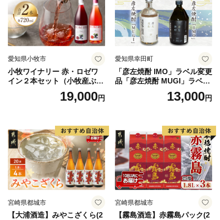
愛知県小牧市
愛知県幸田町
小牧ワイナリー 赤・ロゼワ
「彦左焼酎 IMO」ラベル変更
イン２本セット（小牧産ぶど
品「彦左焼酎 MUGI」ラベル
う100％使用）
変更品 飲み比べ セット 合計
19,000
13,000
円
円
2本 720ml×各1本 25度 焼酎
お酒 麦焼酎 芋焼酎
宮崎県都城市
宮崎県都城市
【大浦酒造】みやこざくら(2
【霧島酒造】赤霧島パック(2