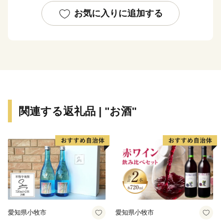
ど、その品質は全国で高く評価されています。
お気に入りに追加する
さらに近年はワインのまちとしても急成長。国際コンク
ールで金賞を受賞したワイナリーなど注目の造り手が点
在し、入手困難な「幻のワイン」として人気を集めてい
ます。
美しいぶどう畑の景観や旬の果物狩りなど、魅力溢れる
関連する返礼品 | "お酒"
仁木町への温かい応援をよろしくお願いいたします。
愛知県小牧市
愛知県小牧市