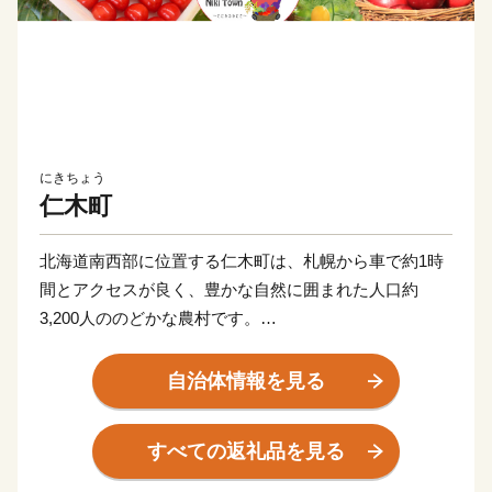
にきちょう
仁木町
北海道南西部に位置する仁木町は、札幌から車で約1時
間とアクセスが良く、豊かな自然に囲まれた人口約
3,200人ののどかな農村です。
北海道有数の果物の産地であり、独自の「YES！
自治体情報を見る
clean」制度のもと、減農薬・減化学肥料による安心安
全な栽培を徹底しています。品評会で最優秀賞に輝いた
すべての返礼品を見る
北海道一のさくらんぼをはじめ、糖度17度以上を誇る大
粒のブランドシャインマスカット「La・La・shine」な