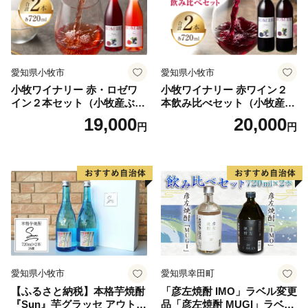
愛知県小牧市
愛知県小牧市
小牧ワイナリー 赤・ロゼワ
小牧ワイナリー 赤ワイン２
イン２本セット（小牧産ぶど
本飲み比べセット（小牧産ぶ
う100％使用）
どう100％使用）
19,000
20,000
円
円
愛知県小牧市
愛知県幸田町
【ふるさと納税】本格芋焼酎
「彦左焼酎 IMO」ラベル変更
『Sun』芋グラッセ アウトド
品「彦左焼酎 MUGI」ラベル