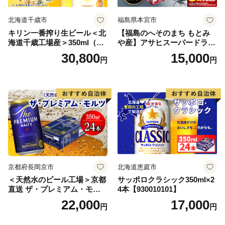
北海道千歳市
福島県本宮市
キリン一番搾り生ビール＜北
【福島のへそのまち もとみ
海道千歳工場産＞350ml（24
や産】アサヒスーパードライ
本） 2ケース
350ml×24本 合計8.4L 1ケー
30,800
15,000
円
円
ス アルコール度数5% 缶ビー
ル お酒 ビール アサヒ スーパ
ードライ super dry 24缶 辛
口 送料無料 カメイ 本宮市
【07214-0206】
京都府長岡京市
北海道恵庭市
＜天然水のビール工場＞京都
サッポロクラシック350ml×2
直送 ザ・プレミアム・モル
4本【930010101】
ツ 350ml×24本 プレモル [149
22,000
17,000
円
円
5]