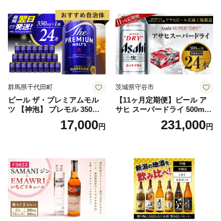
群馬県千代田町
茨城県守谷市
ビール ザ・プレミアムモル
【11ヶ月定期便】ビール ア
ツ 【神泡】 プレモル 350ml
サヒ スーパードライ 500ml 2
× 24本 サントリー〈天然水の
4本 1ケース×11ヶ月 | アサヒ
17,000
231,000
円
円
ビール工場〉群馬※沖縄・離
ビール 究極の辛口 酒 お酒 ア
島地域へのお届け不可
ルコール 生ビール Asahi ア
サヒビール スーパードライ s
uper dry 11回 缶ビール 缶 ギ
フト 内祝い 茨城県守谷市 送
料無料