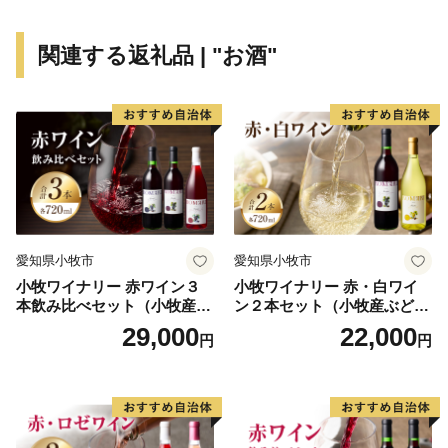
住宅街が形成され、最近は大型ホテルの進出もあり、観
光にも力を入れています。新たに国道331号の4車線開
関連する返礼品 | "お酒"
通により、那覇空港との時間距離が15分～20分と短く
なり、多くの企業誘致も見込まれています。また、農漁
業も盛んですが、特に卸売市場を整備し、水産物の国際
的物流拠点を目指しています。
このように糸満市は、平和と伝統と未来が交差する発
展の可能性を大きく秘めたまちです。糸満市でたくさん
の再発見をし、魅力を楽しむとともに、今後の新しい糸
愛知県小牧市
愛知県小牧市
満市にご注目ください。
小牧ワイナリー 赤ワイン３
小牧ワイナリー 赤・白ワイ
本飲み比べセット（小牧産ぶ
ン２本セット（小牧産ぶどう
どう100％使用）
100％使用）
29,000
22,000
円
円