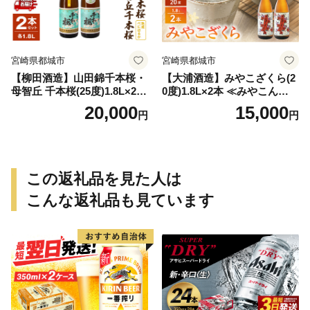
宮崎県都城市
宮崎県都城市
【柳田酒造】山田錦千本桜・
【大浦酒造】みやこざくら(2
母智丘 千本桜(25度)1.8L×2本
0度)1.8L×2本 ≪みやこんじょ
≪みやこんじょ特急便≫_AC
特急便≫_MJ-0771
20,000
15,000
円
円
-0751
この返礼品を見た人は
こんな返礼品も見ています