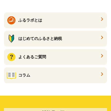
搾り KIRIN きりん 麒麟 キリ
ン一番搾り いちばんしぼり
キリン一番搾り 父の日 ちち
の日
ふるラボとは
はじめてのふるさと納税
よくあるご質問
コラム