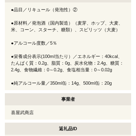
●品目／リキュール（発泡性）②
●原材料／発泡酒（国内製造）（麦芽、ホップ、大麦、
米、コーン、スターチ、糖類）、スピリッツ（大麦）
●アルコール度数／5％
●栄養成分表示(100ml当たり）／エネルギー：40kcal、
たんぱく質：0.2g、脂質：0g、炭水化物：2.4g、糖質：
2.4g、食物繊維：0～0.2g、食塩相当量：0～0.02g
●純アルコール量／350ml缶：14g、500ml缶：20g
事業者
喜屋武商店
返礼品ID