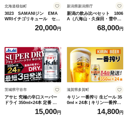
北海道様似町
新潟県新潟県庁
3023 SAMANIジン EMA
新潟の飲み比べセット 1806
WRIイチゴリキュール セッ
A（八海山・久保田・雪中
ト（箱入り）【大人の味 酒
梅・越乃寒梅・かたふね・千
20,000
68,000
円
円
お酒 洋酒 スピリッツ クラフ
代の光）
トジン 国産 sake SAKE gin
GIN liqueur LIQUEUR お酒
セット 詰め合わせ カクテル
ソーダ割り アルコール ロッ
ク ソーダ ジントニック 】
茨城県守谷市
滋賀県多賀町
アサヒ 究極の辛口スーパー
キリン 一番搾り 生ビール 35
ドライ 350ml×24本 定番 ビー
0ml × 24本 | キリン一番搾り
ル 缶ビール 酒 お酒 アルコー
キリンビール 一番搾り ビー
15,000
14,800
円
円
ル 辛口
ル 24缶 きりんいちばんしぼ
り キリン一番搾り びーる 1
ケース 24缶 24本 キリン一番