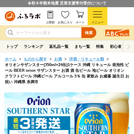
令和８年熊本地震 災害支援寄付受付について
上限額
お気に入り
カート
メニュー
検索
トップ
ランキング
返礼品一覧
まち一覧
特集
初心者ガイド
ホーム
ものから探す
お酒
洋酒・リキュール類
オリオンサザンスター(350ml×24缶)1ケース 沖縄 リキュール 発泡性 ビ
ール BEER orion サザンスター お酒 酒 缶ビール 地ビール オリオン
クラフトビール 沖縄ビール アルコール 5％ 缶 家飲み お歳暮 誕生日 お
祝い 沖縄県 糸満市