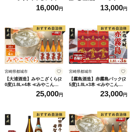
ア ソロキャンプ ベランピン
変更品 飲み比べ セット 合計
16,000
13,000
円
円
グ 巣ごもり 就労支援
2本 720ml×各1本 25度 焼酎
お酒 麦焼酎 芋焼酎
宮崎県都城市
宮崎県都城市
【大浦酒造】みやこざくら(2
【霧島酒造】赤霧島パック(2
0度)1.8L×4本 ≪みやこんじょ
5度)1.8L×3本 ≪みやこんじょ
特急便≫_AD-0771
特急便≫_23-07-K03P-1800-3
25,000
23,000
円
円
-Q