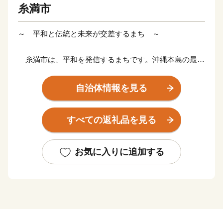
糸満市
～ 平和と伝統と未来が交差するまち ～
糸満市は、平和を発信するまちです。沖縄本島の最南
端に位置し、沖縄戦終焉の地である糸満市は、ひめゆり
の塔や平和祈念公園をはじめ、各都道府県の慰霊碑が多
自治体情報を見る
数存在するなど平和の尊さと戦争の悲惨さを発信するま
ちで、修学旅行など平和学習の場となっています。
すべての返礼品を見る
糸満市は、伝統文化を大切にするまちです。糸満ハー
レーや糸満大綱引をはじめ、ウシデーク、棒術、エイサ
お気に入りに追加する
ーなどの伝統行事が各字に息づき、また全国でも珍しい
旧暦文化と古い佇まいが色濃く残るまちです。
糸満市は、未来への可能性あふれるまちです。西崎町
や潮崎町など広大な埋め立て事業により工業団地、新興