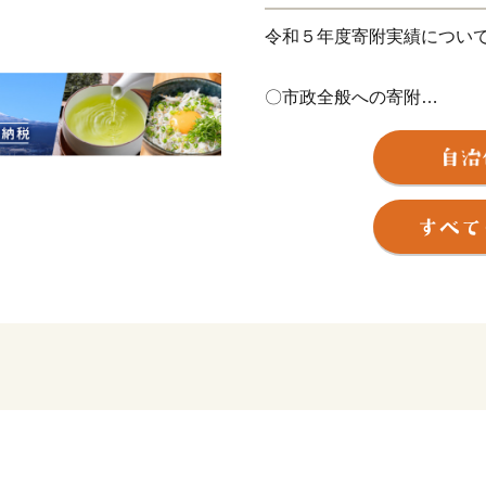
令和５年度寄附実績につい
〇市政全般への寄附
寄附件数 32万4,424件
寄附総額 43億1,399万9,00
いただいた寄附金は、富士
重点事業などに活用させて
・災害等への対策を強化し
（河川維持補修・修繕にか
・活力ある産業が集積し、
（企業立地促進奨励金にか
・結婚・出産・子育て等の
（こどもの医療費の助成に