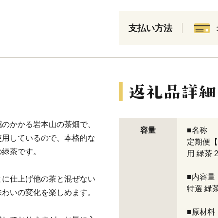
支払い方法
靄のかかる岩本山の茶畑で、
容量
■名称
使用しているので、本格的な
定期便【
の緑茶です。
用 緑茶 
■内容量
とに仕上げ他の茶と混ぜない
特選 緑茶
味わいの変化を楽しめます。
■原材料