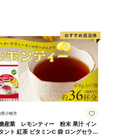
快適に暮らせる環境づくり
にかかる経費など）
と交流を生む魅力づくり
リズム推進にかかる経費など）
デジタル変革事業にかかる経費など）
さと納税のPRにかかる経費など）
）への寄附
1日までに特定事業（具体的な事業）にい
知県小牧市
ましては、一旦「ふるさと応援基金」に
に活用させていただきます。
糖産業 レモンティー 粉末 果汁 イン
タント 紅茶 ビタミンC 袋 ロングセラー
に対し、103人の方から146万7,000