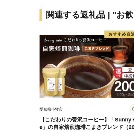
関連する返礼品 | "お
愛知県小牧市
【こだわりの贅沢コーヒー】「Sunny s
e」の自家焙煎珈琲こまきブレンド（20