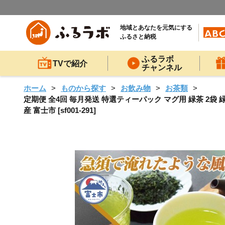
地域とあなたを元気にする
ふるさと納税
ふるラボ
TVで紹介
チャンネル
ホーム
ものから探す
お飲み物
お茶類
定期便 全4回 毎月発送 特選ティーパック マグ用 緑茶 2袋 
産 富士市 [sf001-291]