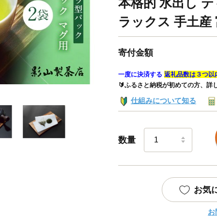
本格的 水出し 
ラックス 手土産 富士
寄付金額
一度に決済する
返礼品数は３つ以
🔰ふるさと納税が初めての方、詳
仕組みについて知る
数量
お気
お