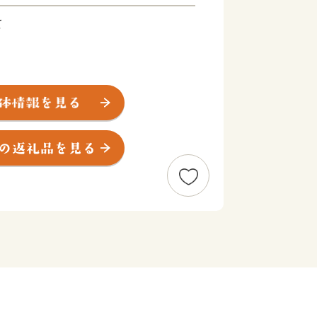
て
0円
市デジタル田園都市総合戦略等における
いただきます。
、安全・安心なまちづくり
かる経費など）
やりがいを感じるしごとづくり
かる経費など）
希望を実現できる社会づくり
かかる経費など）