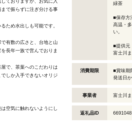
載しておりますが、お気に入
緑茶
滴まで振らずに注ぎ分ける事
■保存方
高温・多
いるため水出しも可能です。
い。
部で有数の広さと、台地と山
■提供元
家を長年一族で営んでおりま
富士川ま
茶屋で、茶葉へのこだわりは
消費期限
■賞味期
こでしか入手できないオリジ
発送日か
事業者
富士川ま
後は空気に触れないようにし
返礼品ID
6691048