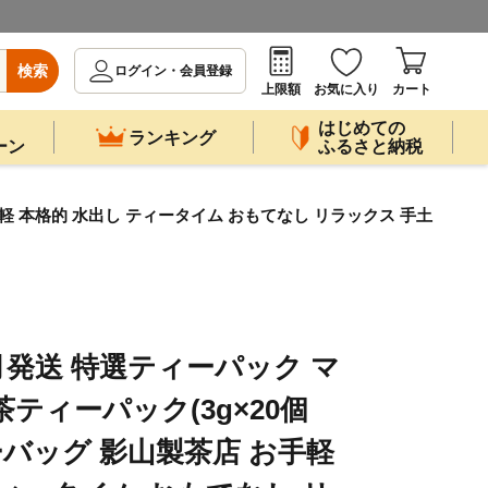
検索
ログイン・会員登録
上限額
お気に入り
カート
はじめての
ランキング
ーン
ふるさと納税
手軽 本格的 水出し ティータイム おもてなし リラックス 手土
月発送 特選ティーパック マ
茶ティーパック(3g×20個
ーバッグ 影山製茶店 お手軽