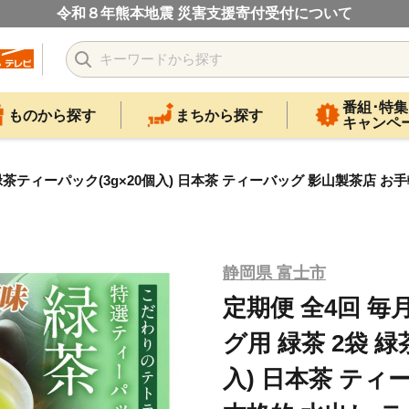
令和８年熊本地震 災害支援寄付受付について
番組･特集
ものから探す
まちから探す
キャンペ
緑茶ティーパック(3g×20個入) 日本茶 ティーバッグ 影山製茶店 お
静岡県 富士市
定期便 全4回 毎
グ用 緑茶 2袋 緑
入) 日本茶 ティ