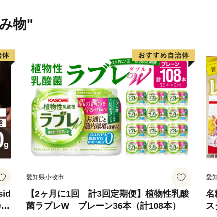
・地域と拠点がつながり、
（生活交通地域路線の維持
飲み物"
・人を呼び込み、にぎわい
（観光誘客、マイクロツー
・地方創生推進（地域産業
・地域ブランドの推進（ふる
〇特定事業（具体的な事業
寄附件数 103件
寄附総額 146万7,000円
令和5年1月1日から12月3
愛知県小牧市
愛
ただきました寄附金につき
積み立て、翌年度の各事業
id
【2ヶ月に1回 計3回定期便】植物性乳酸
名
0
菌ラブレW プレーン36本（計108本）
ス
令和5年は11事業のうち7事業