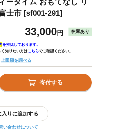
ティータイム おもてなし リ
市 [sf001-291]
33,000
在庫あり
円
内
を推奨しております。
しく知りたい方は
こちら
でご確認ください。
上限額を調べる
寄付する
に入りに追加する
問い合わせについて