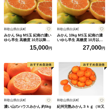
り、温帯的景観と熱帯的景観が混じる珍しい景観を見せ
ます。このような環境は世界的に見てもたいへん珍しい
ものです。
和歌山県白浜町
和歌山県白浜町
みかん 5kg MS玉 紀南の濃い
みかん 10kg MS玉 紀南の濃
本州最南端の町、串本町へ是非一度おこし下さい。
ゆら早生 高糖度 10月以降発
いゆら早生 高糖度 10月以降
送 マルチ被覆栽培
発送 マルチ被覆栽培
15,000
27,000
円
円
★ABCテレビのニュース情報番組「news おかえり」
で、「 紅葉屋本舗」の“竹皮包みようかん本煉” が紹介
されました！
👉和歌山県串本町の「竹皮包みようかん本煉」
👉「竹皮包みようかん3本セット（本煉・柚子・桜）」
★ABCテレビのニュース情報番組「キャスト」で、
「串本食品株式会社」の“じゃばらマグロ” が紹介され
ました！
和歌山県白浜町
和歌山県白浜町
👉じゃばらマグロなど串本食品の返礼品はこちら
濃い山のハウスみかん 約5kg
紀州完熟みかん３ｋｇ（Ｍ又