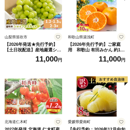
山梨県笛吹市
和歌山県湯浅町
【2026年発送★先行予約】
【2026年先行予約】ご家庭
【土日祝配送】産地厳選シャ
用 和歌山 有田みかん 約10k
インマスカット1.2kg～1.3kg
g (2L、3Lサイズ)【湯浅町】
11,000
11,000
円
円
（2房～3房）※沖縄・離島配
_ZJ6079
送不可※ 106-003-sku02-26y
｜シャインマスカット 発送
笛吹市 山梨県 フルーツ 果物
ぶどう 葡萄 大粒 シャインマ
スカット おすすめ シャイン
マスカット 贈答 ギフト 産地
笛吹市 シャインマスカット
笛吹 葡萄 国産 ぶどう 人気
国産 1.2kg 先行｜
北海道仁木町
愛媛県愛南町
2027年発送 北海道 仁木町産
【先行予約：2026年12月中旬