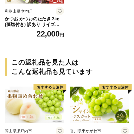
和歌山県串本町
かつお かつおのたたき 3kg
(藻塩付き) 訳あり サイズふぞ
ろい 焼きが命！ 藁焼き / 鰹
22,000
円
かつお カツオのたたき 鰹の
たたき 冷凍 真空 大容量 【nk
s107B】
この返礼品を見た人は
こんな返礼品も見ています
岡山県瀬戸内市
香川県東かがわ市