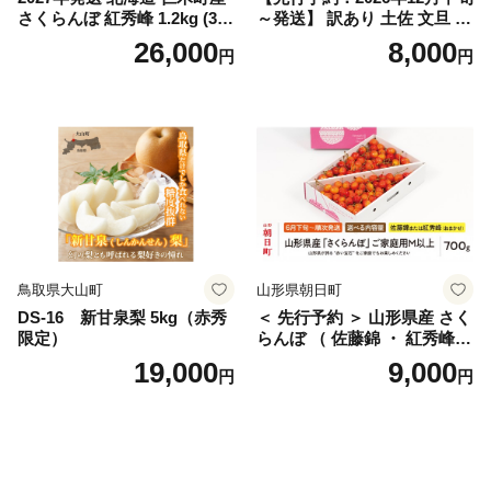
さくらんぼ 紅秀峰 1.2kg (300
～発送】 訳あり 土佐 文旦 8k
g×4パック) Lサイズ以上 旬
g (Mサイズ以上サイズミック
26,000
8,000
円
円
桜桃 産地直送 サクランボ チ
ス) 8000円 わけあり ぶんた
ェリー フルーツ 果物 果物類
ん みかん mikan 蜜柑 ミカン
仁木町 仁木 [松山商店]
土佐文旦 家庭用 産地直送 国
産 農家直送 期間限定 特産品
サイズミックス くらもとフ
ァーム 愛南町 愛媛県
鳥取県大山町
山形県朝日町
DS-16 新甘泉梨 5kg（赤秀
＜ 先行予約 ＞ 山形県産 さく
限定）
らんぼ （ 佐藤錦 ・ 紅秀峰
） ご家庭用 M以上 700g 【20
19,000
9,000
円
円
26年6月下旬から7月上旬発
送】 山形県 果物 フルーツ 初
夏 夏 送料無料