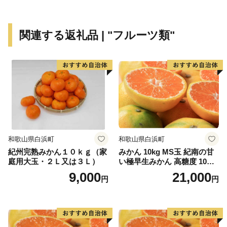
に流れて太平洋に注ぎこんでいます。また1.8kmの沖合
には、和歌山県下最大の島、紀伊大島(面積9.93km2)が
関連する返礼品 | "フルーツ類"
浮かんでおり、平成11年9月のくしもと大橋開通により
本土とつながりました。
● 世界最北のサンゴの海
串本は北緯33度30分という位置にあり、本来、海藻
の茂る温帯の海に属します。しかし、南から暖かい水を
運んでくる黒潮の働きによって串本の海は常に暖めら
れ、南の海と同様のサンゴ群落が形成されています。世
和歌山県白浜町
和歌山県白浜町
界でもっとも北にあるサンゴの海、それが紀伊半島の先
紀州完熟みかん１０ｋｇ（家
みかん 10kg MS玉 紀南の甘
端にある串本の海なのです。
庭用大玉・２Ｌ又は３Ｌ）
い極早生みかん 高糖度 10月
以降発送 マルチ被覆栽培
9,000
21,000
円
円
また、串本の海は暖かい海と冷たい海の接するところ
にあるため、海の中に四季があります。夏から秋にかけ
ての暖かいシーズンは沖縄やフィリピンなどとよく似た
サンゴ中心の景観を見せますが、冬からは海藻が生い茂