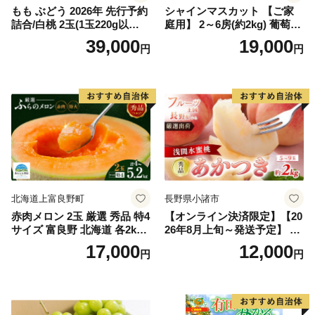
もも ぶどう 2026年 先行予約
シャインマスカット 【ご家
詰合/白桃 2玉(1玉220g以
庭用】 2～6房(約2kg) 葡萄 ぶ
上)・シャインマスカット 晴
どう ブドウ フルーツ 果物 く
39,000
19,000
円
円
王 2房(1房480g以上) 化粧箱
だもの 果実 旬の果物 旬のフ
入り 岡山県産 国産 フルーツ
ルーツ 香川 香川県 東かがわ
果物 ギフト
市
北海道上富良野町
長野県小諸市
赤肉メロン 2玉 厳選 秀品 特4
【オンライン決済限定】【20
サイズ 富良野 北海道 各2kg
26年8月上旬～発送予定】 先
～2.6kg 2玉 セット ファーム
行予約 「浅間水蜜桃プレミ
17,000
12,000
円
円
富良野 メロン めろん 果物 く
アム」 もも あかつき 秀品 約
だもの フルーツ デザート 旬
2kg 5～9玉 贈答品 ふるさと
の果物 旬のフルーツ
納税 果物 桃 フルーツ モモ
果肉 長野県産 小諸市