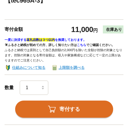
【tec965A-3】
11,000
寄付金額
在庫あり
円
一度に決済する
返礼品数は３つ以内
を推奨しております。
🔰ふるさと納税が初めての方、詳しく知りたい方は
こちら
でご確認ください。
ふるさと納税では原則として自己負担額の2,000円を除いた全額が控除の対象となり
ます。控除の対象となる寄付金額は、収入や家族構成などに応じて一定の上限があ
りますのでご注意ください。
仕組みについて知る
上限額を調べる
数量
寄付する