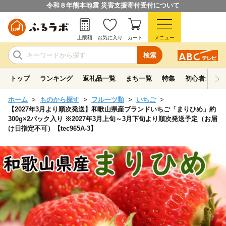
令和８年熊本地震 災害支援寄付受付について
上限額
お気に入り
カート
メニュー
検索
トップ
ランキング
返礼品一覧
まち一覧
特集
初心者ガイド
ホーム
ものから探す
フルーツ類
いちご
【2027年3月より順次発送】和歌山県産ブランドいちご「まりひめ」約
300g×2パック入り ※2027年3月上旬～3月下旬より順次発送予定（お届
け日指定不可）【tec965A-3】