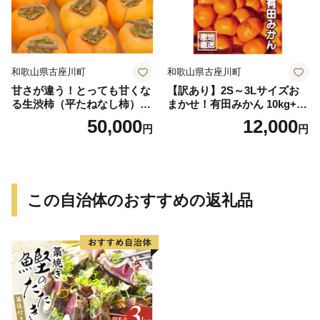
和歌山県古座川町
和歌山県古座川町
甘さが違う！とっても甘くな
【訳あり】2S～3Lサイズお
る生渋柿（平たねなし柿）吊
まかせ！有田みかん 10kg+2k
るし柿用 T字枝or吊るしクリ
g保証分 11月から12月下旬ま
50,000
12,000
円
円
ップ付約14.5～15kg 約60～
でに順次発送致します。 / 訳
90個＜2026年10月中旬～11
ありみかん 有田みかん みか
月上旬ごろ順次発送＞Ted【a
ん ミカン 蜜柑 柑橘 温州みか
rt015B】
ん 和歌山 ご家庭用
この自治体のおすすめの返礼品