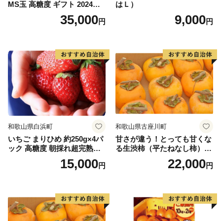
MS玉 高糖度 ギフト 2024年7
はＬ）
月以降発送分
35,000
9,000
円
円
和歌山県白浜町
和歌山県古座川町
いちご まりひめ 約250g×4パ
甘さが違う！とっても甘くな
ック 高糖度 朝採れ超完熟ま
る生渋柿（平たねなし柿）吊
りひめ 1月以降発送分
るし柿用 T字枝or吊るしクリ
15,000
22,000
円
円
ップ付約4.5～5kg 約24～30
個＜2026年10月中旬～順次発
送＞-Ted【art016B】