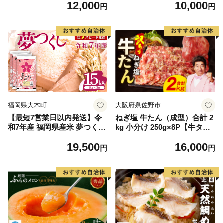
12,000
10,000
毛和牛 ブランド牛 九州 ハン
円
円
バーグ 牛肉 豚肉 国産 お弁当
おかず 惣菜 おすすめ 人気】
(H083106)
福岡県大木町
大阪府泉佐野市
【最短7営業日以内発送】令
ねぎ塩 牛たん（成型）合計 2
和7年産 福岡県産米 夢つくし
kg 小分け 250g×8P【牛タン
15kg 精米 ※北海道・沖縄・
牛肉 焼肉用 薄切り 訳あり サ
19,500
16,000
離島は配送不可
イズ不揃い】
円
円