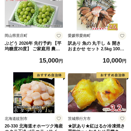
岡山県里庄町
愛媛県愛南町
ぶどう 2026年 先行予約 【平
訳あり 魚の 丸干し ＆ 開き
均糖度20度】 ご家庭用 農家
おまかせ セット 2.5kg 10000
こだわりの シャイン マスカ
円 魚 海鮮 干物 無添加 ひも
15,000
10,000
ット 2～3房 合計約1.2kg ブ
の ひらき 詰め合わせ 冷凍 丸
円
円
ドウ 葡萄 岡山県産 国産 フル
干し 鯵 アジ 鯖 さば サバ 鰹
ーツ 果物 【 Nini farm 農家
かつお カツオ 鯛 たい タイ
直送 】
鰯 いわし イワシ 切り身 おつ
まみ おかず 惣菜 人気 珍味
グルメ 規格外 国産 新鮮 魚介
天然 乾き物 乾物 酒のあて 旬
季節 お中元 お歳暮 母の日 父
の日 武久海産 愛南町 愛媛県
北海道紋別市
茨城県行方市
20-330 北海道オホーツク海産
★訳あり★紅はるか冷凍焼き