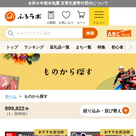
令和８年熊本地震 災害支援寄付受付について
上限額
お気に入り
カート
メニュー
検索
トップ
ランキング
返礼品一覧
まち一覧
特集
初心者ガイド
ホーム
ものから探す
899,822
件
絞り込み・並び替え
（1～30件目）