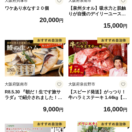
大阪府貝塚市
大阪府泉南市
ワケあり水なす２０個
【泉州タオル】吸水力と肌触
りが自慢のデイリーユースバ
20,000
スタオル オフホワイト・ライ
円
15,000
トグレー 4枚【配送不可地
円
域：北海道・沖縄・離島】
【039D-268】
大阪府阪南市
大阪府泉佐野市
R8.5.30 『朝だ！生です旅サ
【スピード発送】がっつり！
ラダ』で紹介されました！朝
牛ハラミステーキ 1.44kg【氷
日放送（ABCテレビ） 鰆の
温熟成×特製ダレ 小分け 360
9,000
16,000
生ハム ×3パック（1パックあ
g×4パック 牛肉 すてーき 焼
円
円
たり、約15g × 約4枚入）さ
くだけ 味付き 訳あり 不揃い
わら 燻製 熟成
焼肉 BBQ】