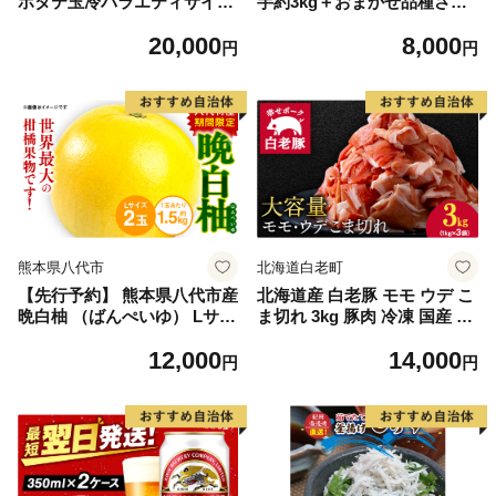
ホタテ玉冷バラエティサイズ
芋約3kg＋おまかせ品種さつ
(1kg)｜ 訳あり サイズ不揃い
まいも 合計約3.2kg｜さつ
20,000
8,000
まいも サツマイモ さつま芋
円
円
焼き芋 やきいも 冷凍 冷凍焼
き芋 訳あり 訳アリ 紅はるか
茨城県 行方市(EY-25)
熊本県八代市
北海道白老町
【先行予約】 熊本県八代市産
北海道産 白老豚 モモ ウデ こ
晩白柚 （ばんぺいゆ） Lサイ
ま切れ 3kg 豚肉 冷凍 国産 ス
ズ 2玉 柑橘 みかん 果物 くだ
ライス 切り落とし 小間切れ
12,000
14,000
もの フルーツ おやつ 特産 熊
こまぎれ 細切れ
円
円
本県 八代市 【2026年12月上
旬より順次発送】