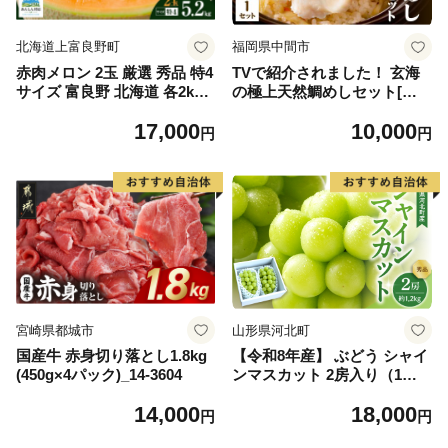
北海道上富良野町
福岡県中間市
赤肉メロン 2玉 厳選 秀品 特4
TVで紹介されました！ 玄海
サイズ 富良野 北海道 各2kg
の極上天然鯛めしセット[鯛
～2.6kg 2玉 セット ファーム
の切身、だし汁、鯛茶漬け用
17,000
10,000
富良野 メロン めろん 果物 く
だし]【010-0001】
円
円
だもの フルーツ デザート 旬
の果物 旬のフルーツ
宮崎県都城市
山形県河北町
国産牛 赤身切り落とし1.8kg
【令和8年産】 ぶどう シャイ
(450g×4パック)_14-3604
ンマスカット 2房入り（1房6
00g前後） 秀品 山形県河北町
14,000
18,000
産【山形eLab】 ka074-023-r
円
円
8