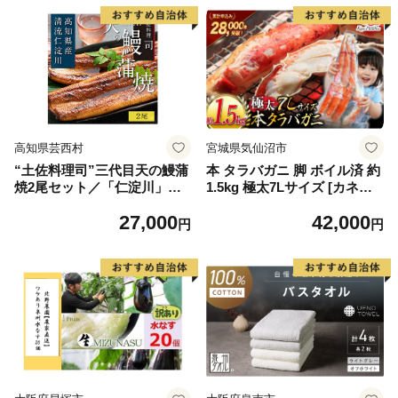
高知県芸西村
宮城県気仙沼市
“土佐料理司”三代目天の鰻蒲
本 タラバガニ 脚 ボイル済 約
焼2尾セット／「仁淀川」水
1.5kg 極太7Lサイズ [カネダ
系の地下水使用 完全無投薬養
イ 宮城県 気仙沼市 2056432
27,000
42,000
殖 国産・高知県産〈高知市共
6] カニ かに 蟹 たらばがに た
円
円
通返礼品〉うなぎ 真空パック
らば蟹 タラバ蟹 たらば タラ
（ウナギう・たれセット）
バ ボイル