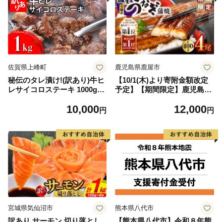
佐賀県上峰町
鹿児島県鹿屋市
秘伝のタレ漬け!(訳あり)牛ヒ
【10/1(木)より寄附金額改定
レサイコロステーキ 1000g
予定】【期間限定】鹿児島県
【B-1098-AS】
大隅産うなぎ蒲焼4尾（400
10,000
12,000
g） KN007-023
円
円
宮城県気仙沼市
熊本県八代市
訳あり サーモン 切り落とし
【熊本県八代市】令和８年熊