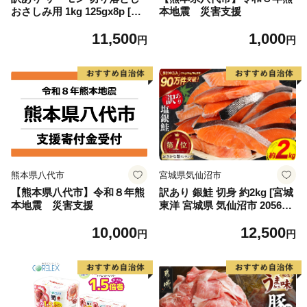
おさしみ用 1kg 125gx8p [足
本地震 災害支援
利本店 宮城県 気仙沼市 2056
11,500
1,000
4313] 魚 魚介類 鮭 お刺し身
円
円
刺し身 刺身 生 生食 個包装
チリ銀鮭 銀鮭 海鮮 海鮮丼 魚
介
熊本県八代市
宮城県気仙沼市
【熊本県八代市】令和８年熊
訳あり 銀鮭 切身 約2kg [宮城
本地震 災害支援
東洋 宮城県 気仙沼市 205649
91] 鮭 魚介類 海鮮 訳アリ 規
10,000
12,500
格外 不揃い さけ サケ 鮭切身
円
円
シャケ 切り身 冷凍 家庭用 お
かず 弁当 支援 サーモン 銀鮭
切り身 魚 わけあり