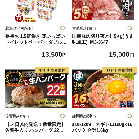
北海道倶知安町
宮崎県都城市
長持ち 1.5倍巻き 花いっぱい
国産豚肉切り落とし5Kg(うま
トイレットペーパー ダブル 4
味加工)_MJ-3647
5ｍ 計72ロール 全18種 花柄
13,500
15,000
プリント ハーブ 香り付き 日
円
円
本製 まとめ買い 防災 常備品
ペーパー エコ 日用雑貨 消耗
品 備蓄 送料無料 北海道 倶知
安町 日用品
佐賀県神埼市
静岡県焼津市
【14日以内発送！数量限定】
a10-1289 ネギトロ100g×16
佐賀牛入り ハンバーグ 22個
パック 合計1.6kg
2.6kg(120g×22個)【佐賀牛 黒