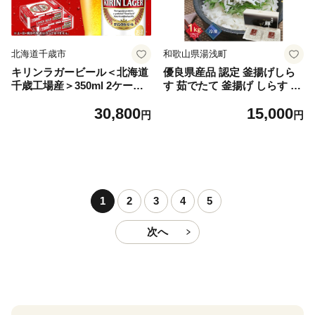
北海道千歳市
和歌山県湯浅町
キリンラガービール＜北海道
優良県産品 認定 釜揚げしら
千歳工場産＞350ml 2ケース
す 茹でたて 釜揚げ しらす 無
（48本）
着色 安心 安全 赤穂の塩 新鮮
30,800
15,000
国産 海の幸 海鮮 魚介 紀州湯
円
円
浅湾直送 まるとも海産 お取
り寄せ 和歌山県 湯浅町 送料
無料_C6035n
1
2
3
4
5
次へ