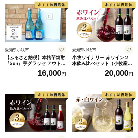
愛知県小牧市
愛知県小牧市
【ふるさと納税】本格芋焼酎
小牧ワイナリー 赤ワイン２
『Sun』芋グラッセ アウトド
本飲み比べセット（小牧産ぶ
ア ソロキャンプ ベランピン
どう100％使用）
16,000
20,000
円
円
グ 巣ごもり 就労支援