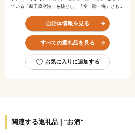
ている「新千歳空港」を核とし、「空・陸・海」ともに
抜群のアクセスを活かし、北海道の観光拠点となってい
ます。 また、市内11カ所の工業団地には、多くの企業
自治体情報を見る
が立地しているほか、石狩管内一の生産額を誇る農業地
域が広がり、自然や産業、そして都市環境が調和してお
すべての返礼品を見る
り、今なお、成長を続けています。
お気に入りに追加する
★ABCテレビのニュース情報番組「news おかえり」
で、「ハスカップジュエリー』 が紹介されました！
👉
ハスカップジュエリー
★ほかにも魅力的な返礼品がたくさん‼
👉<毛ガニ（330g前後）1尾/a>
👉<生ラム 肩ロース /a>
関連する返礼品 | "お酒"