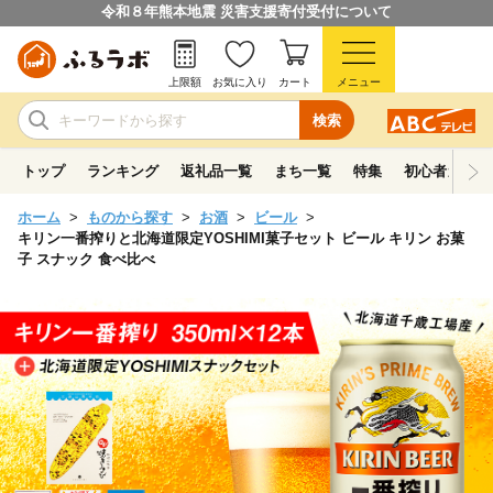
令和８年熊本地震 災害支援寄付受付について
上限額
お気に入り
カート
メニュー
検索
トップ
ランキング
返礼品一覧
まち一覧
特集
初心者ガイド
ホーム
ものから探す
お酒
ビール
キリン一番搾りと北海道限定YOSHIMI菓子セット ビール キリン お菓
子 スナック 食べ比べ