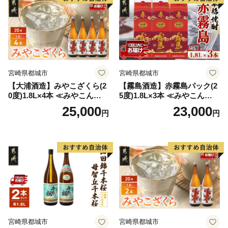
宮崎県都城市
宮崎県都城市
【大浦酒造】みやこざくら(2
【霧島酒造】赤霧島パック(2
0度)1.8L×4本 ≪みやこんじょ
5度)1.8L×3本 ≪みやこんじょ
特急便≫_AD-0771
特急便≫_23-07-K03P-1800-3
25,000
23,000
円
円
-Q
宮崎県都城市
宮崎県都城市