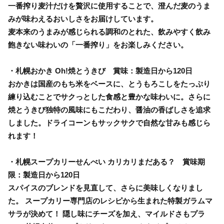
一番搾り麦汁だけを贅沢に使用することで、澄んだ麦のうま
みが味わえるおいしさをお届けしています。
麦本来のうまみが感じられる調和のとれた、飲みやすく飲み
飽きない味わいの「一番搾り」をお楽しみください。
・札幌おかき Oh!焼とうきび 賞味：製造日から120日
おかきは国産のもち米をベースに、とうもろこしをたっぷり
練り込むことでサクっとした食感と豊かな味わいに。さらに
焼とうきび独特の風味にもこだわり、醤油の香ばしさを追求
しました。ドライコーンもサックサクで自然な甘みも感じら
れます！
・札幌スープカリーせんべい カリカリまだある？ 賞味期
限：製造日から120日
スパイスのブレンドを見直して、さらに美味しくなりまし
た。 スープカリー専門店のレシピから生まれた特製ガラムマ
サラが決めて！ 隠し味にチーズを加え、マイルドさもプラ