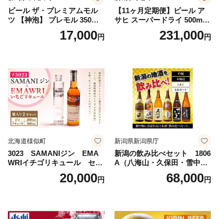
ビール ザ・プレミアムモル
【11ヶ月定期便】ビール ア
ツ 【神泡】 プレモル 350ml
サヒ スーパードライ 500ml 2
× 24本 サントリー〈天然水の
4本 1ケース×11ヶ月 | アサヒ
17,000
231,000
円
円
ビール工場〉群馬※沖縄・離
ビール 究極の辛口 酒 お酒 ア
島地域へのお届け不可
ルコール 生ビール Asahi ア
サヒビール スーパードライ s
uper dry 11回 缶ビール 缶 ギ
フト 内祝い 茨城県守谷市 送
料無料
北海道様似町
新潟県新潟県庁
3023 SAMANIジン EMA
新潟の飲み比べセット 1806
WRIイチゴリキュール セッ
A（八海山・久保田・雪中
ト（箱入り）【大人の味 酒
梅・越乃寒梅・かたふね・千
20,000
68,000
円
円
お酒 洋酒 スピリッツ クラフ
代の光）
トジン 国産 sake SAKE gin
GIN liqueur LIQUEUR お酒
セット 詰め合わせ カクテル
ソーダ割り アルコール ロッ