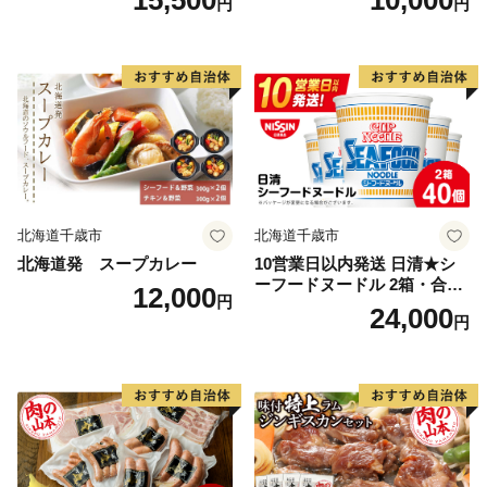
15,500
10,000
円
円
北海道千歳市
北海道千歳市
北海道発 スープカレー
10営業日以内発送 日清★シ
ーフードヌードル 2箱・合計
12,000
円
40食
24,000
円