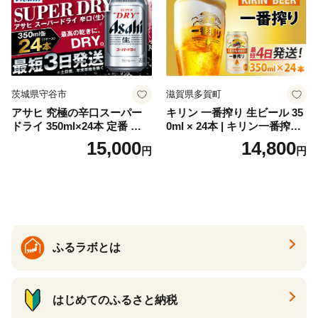
ク ソーダ ジントニック 】
茨城県守谷市
滋賀県多賀町
アサヒ 究極の辛口スーパー
キリン 一番搾り 生ビール 35
ドライ 350ml×24本 定番 ビー
0ml × 24本 | キリン一番搾り
ル 缶ビール 酒 お酒 アルコー
キリンビール 一番搾り ビー
15,000
14,800
円
円
ル 辛口
ル 24缶 きりんいちばんしぼ
り キリン一番搾り びーる 1
ケース 24缶 24本 キリン一番
搾り KIRIN きりん 麒麟 キリ
ン一番搾り いちばんしぼり
キリン一番搾り 父の日 ちち
の日
ふるラボとは
はじめてのふるさと納税