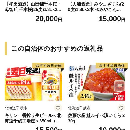
【柳田酒造】山田錦千本桜・
【大浦酒造】みやこざくら(2
母智丘 千本桜(25度)1.8L×2本
0度)1.8L×2本 ≪みやこんじょ
≪みやこんじょ特急便≫_AC
特急便≫_MJ-0771
20,000
15,000
円
円
-0751
この自治体のおすすめの返礼品
北海道千歳市
北海道千歳市
キリン一番搾り生ビール＜北
佐藤水産 鮭ルイべ漬いくら 2
海道千歳工場産＞350ml（24
30g
本）