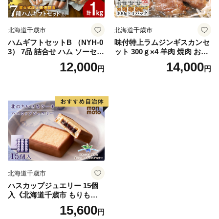
北海道千歳市
北海道千歳市
ハムギフトセットB （NYH-0
味付特上ラムジンギスカンセ
3） 7品 詰合せ ハム ソーセー
ット 300ｇ×4 羊肉 焼肉 お肉
ジ 〈肉の山本〉
味付き BBQ キャンプ ＜肉の
12,000
14,000
円
円
山本＞
北海道千歳市
ハスカップジュエリー 15個
入《北海道千歳市 もりも
と》
15,600
円