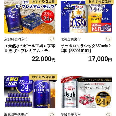
【07214-0206】
京都府長岡京市
北海道恵庭市
＜天然水のビール工場＞京都
サッポロクラシック350ml×2
直送 ザ・プレミアム・モル
4本【930010101】
ツ 350ml×24本 プレモル [149
22,000
17,000
円
円
5]
群馬県千代田町
茨城県守谷市