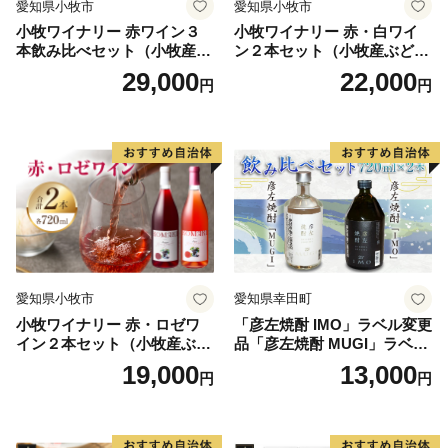
愛知県小牧市
愛知県小牧市
小牧ワイナリー 赤ワイン３
小牧ワイナリー 赤・白ワイ
本飲み比べセット（小牧産ぶ
ン２本セット（小牧産ぶどう
どう100％使用）
100％使用）
29,000
22,000
円
円
愛知県小牧市
愛知県幸田町
小牧ワイナリー 赤・ロゼワ
「彦左焼酎 IMO」ラベル変更
イン２本セット（小牧産ぶど
品「彦左焼酎 MUGI」ラベル
う100％使用）
変更品 飲み比べ セット 合計
19,000
13,000
円
円
2本 720ml×各1本 25度 焼酎
お酒 麦焼酎 芋焼酎