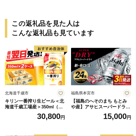
この返礼品を見た人は
こんな返礼品も見ています
北海道千歳市
福島県本宮市
キリン一番搾り生ビール＜北
【福島のへそのまち もとみ
海道千歳工場産＞350ml（24
や産】アサヒスーパードライ
本） 2ケース
350ml×24本 合計8.4L 1ケー
30,800
15,000
円
円
ス アルコール度数5% 缶ビー
ル お酒 ビール アサヒ スーパ
ードライ super dry 24缶 辛
口 送料無料 カメイ 本宮市