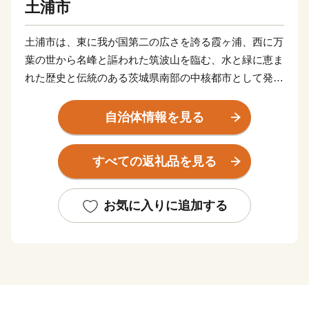
土浦市
土浦市は、東に我が国第二の広さを誇る霞ヶ浦、西に万
葉の世から名峰と謳われた筑波山を臨む、水と緑に恵ま
れた歴史と伝統のある茨城県南部の中核都市として発展
してきました。
自治体情報を見る
現在は、日本三大花火の一つでもあり、花火師が日本一
をかけて腕を競う「土浦全国花火競技大会」や国内屈指
すべての返礼品を見る
の市民マラソンとなりました「かすみがうらマラソン兼
国際盲人マラソン」、全国各地のご当地カレーを集めた
「カレーフェスティバル」など特色あるイベントが多数
お気に入りに追加する
開催され、多くの人で賑わいます。