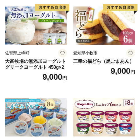
子 菓子 F4N-2298
佐賀県上峰町
愛知県小牧市
大富牧場の無添加ヨーグルト
三幸の福どら（黒ごまあん）
グリークヨーグルト 450g×2
9,000
円
9,000
円