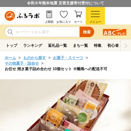
令和８年熊本地震 災害支援寄付受付について
上限額
お気に入り
カート
メニュー
検索
トップ
ランキング
返礼品一覧
まち一覧
特集
初心者ガイド
ホーム
ものから探す
お菓子・スイーツ
その他菓子・詰合せ
お任せ 焼き菓子詰め合わせ 10個セット ※離島への配送不可