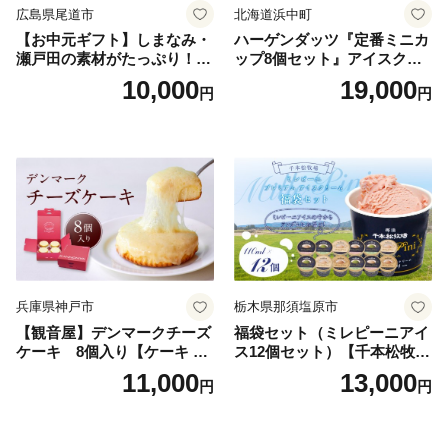
広島県尾道市
北海道浜中町
【お中元ギフト】しまなみ・
ハーゲンダッツ『定番ミニカ
瀬戸田の素材がたっぷり！ジ
ップ8個セット』アイスクリ
ェラート8個
ーム アイス スイーツ デザー
10,000
19,000
円
円
ト_H0016-104
兵庫県神戸市
栃木県那須塩原市
【観音屋】デンマークチーズ
福袋セット（ミレピーニアイ
ケーキ 8個入り【ケーキ チ
ス12個セット）【千本松牧
ーズケーキ 人気スイーツ お
場】 ns025-014-12 【デザー
11,000
13,000
円
円
すすめスイーツ 神戸スイー
ト 詰め合わせ ギフト】
ツ 新感覚チーズケーキ おす
すめケーキ 兵庫県 神戸市 D0
910-17】