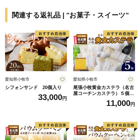
関連する返礼品 | "お菓子・スイーツ"
愛知県小牧市
愛知県小牧市
シフォンサンド 20個入り
尾張小牧黄金カステラ（名古
屋コーチンカステラ）５個入
33,000
円
名古屋コーチン カステラ ザ
11,000
円
ラメ 常温 愛知県 小牧市 アン
プチベアやぐま