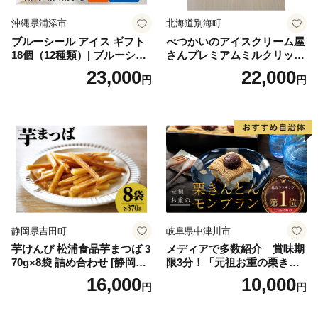
沖縄県浦添市
北海道別海町
ブルーシール アイス ギフト
べつかいのアイスクリーム屋
18個（12種類）| ブルーシー
さんプレミアムミルクリッチ
ルアイス ブルーシールアイ
12個（AP-01）（ 北海道アイ
23,000
22,000
円
円
スクリーム 着日指定可能 送
ス 北海道産アイス アイス ア
料無料 ジェラート 沖縄県 バ
イススイーツ アイスクリー
ースデー 贈り物 プレゼント
ム 北海道産アイスクリーム
誕生日 カップ 詰め合わせ バ
道産アイス 道産アイスクリ
ラエティ | バニラ チョコレー
ーム ギフト 詰合せ 詰め合わ
ト ストロベリー ピスタチオ
せ ふるさと納税 ）
バニラ＆クッキー ウベ 沖縄
紅イモ 塩ちんすこう 沖縄シ
ークヮーサー 沖縄黒糖 琉球
ロイヤルミルクティ 沖縄パ
イン
静岡県吉田町
岐阜県中津川市
芋けんぴ 松浦食品芋まつば 3
メディアで多数紹介 賞味期
70g×8袋 詰め合わせ [静岡伊
限3分！「元祖お重の栗きん
勢丹(松浦食品) 静岡県 吉田町
とんモンブラン」 【未来の
16,000
10,000
円
円
22424274] 芋ケンピ セット
ご褒美】スイーツ 栗 モンブ
小袋 個包装 小分け
ラン くりきんとん デザート
ご褒美 お取り寄せ くり お菓