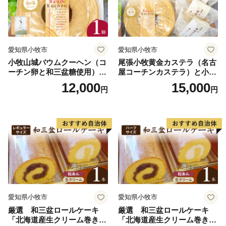
愛知県小牧市
愛知県小牧市
小牧山城バウムクーヘン（コ
尾張小牧黄金カステラ（名古
ーチン卵と和三盆糖使用）
屋コーチンカステラ）と小牧
名古屋コーチン バームクー
山城バウムクーヘン（コーチ
12,000
15,000
円
円
ヘン 和三盆 小牧銘菓 バウム
ン卵と和三盆糖使用）のセッ
クーヘン 常温 愛知県 小牧市
ト 名古屋コーチン カステ
アンプチベアやぐま
ラ ザラメ バームクーヘン 和
三盆 小牧銘菓 バウムクーヘ
ン 常温 愛知県 小牧市 アンプ
チベアやぐま
愛知県小牧市
愛知県小牧市
厳選 和三盆ロールケーキ
厳選 和三盆ロールケーキ
「北海道産生クリーム巻き」
「北海道産生クリーム巻き」