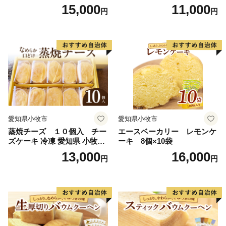
または「北海道産粒あん巻
または「北海道産粒あん巻
15,000
11,000
円
円
き」（サイズ：レギュラー）
き」（サイズ：ハーフ） 和
和三盆 北海道産生クリー
三盆 北海道産生クリーム 北
ム 北海道産粒あん 34cm 冷
海道産粒あん 17cm 冷凍 愛
凍 愛知県 小牧市 アンプチベ
知県 小牧市 アンプチベアや
アやぐま
ぐま
愛知県小牧市
愛知県小牧市
蒸焼チーズ １０個入 チー
エースベーカリー レモンケ
ズケーキ 冷凍 愛知県 小牧市
ーキ 8個×10袋
アンプチベアやぐま
13,000
16,000
円
円