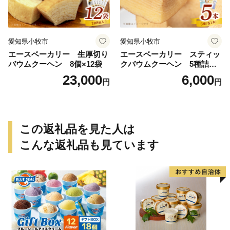
愛知県小牧市
愛知県小牧市
エースベーカリー 生厚切り
エースベーカリー スティッ
バウムクーヘン 8個×12袋
クバウムクーヘン 5種詰合
せ バウムクーヘン バーム
23,000
6,000
円
円
クーヘン おやつ おかし スイ
ーツ お菓子 個包装 詰め合わ
せ
この返礼品を見た人は
こんな返礼品も見ています