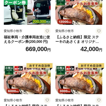
高まっています。
愛知県小牧市
愛知県小牧市
福祉車両・介護車両改造に使
【ふるさと納税】限定 ステ
えるクーポン券(200,000 円)
ーキのあさくま オリジナル
お食事券 12000円 お好きなメ
669,000
42,000
円
円
ニュー 好きなだけ コーンス
ープ カレー サラダ プリン ソ
フトクリーム デザート 愛知
県 小牧店 小牧市 チケット 送
料無料
愛知県小牧市
愛知県小牧市