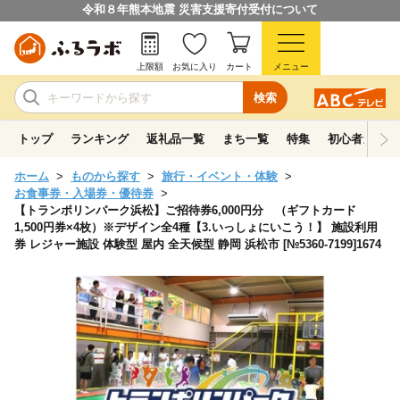
令和８年熊本地震 災害支援寄付受付について
上限額
お気に入り
カート
メニュー
検索
トップ
ランキング
返礼品一覧
まち一覧
特集
初心者ガイド
ホーム
ものから探す
旅行・イベント・体験
お食事券・入場券・優待券
【トランポリンパーク浜松】ご招待券6,000円分 （ギフトカード
1,500円券×4枚）※デザイン全4種【3.いっしょにいこう！】 施設利用
券 レジャー施設 体験型 屋内 全天候型 静岡 浜松市 [№5360-7199]1674