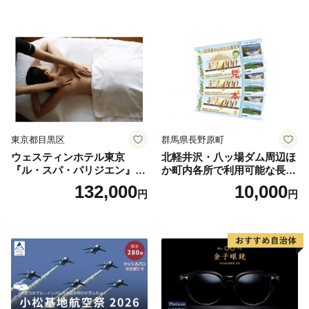
券 ランチ 昼食 食事券 レスト
ラン ブッフェ 東京都 お食事
券
東京都目黒区
群馬県長野原町
ウェスティンホテル東京
北軽井沢・八ッ場ダム周辺ほ
『ル・スパ・パリジエン』選
か町内各所で利用可能な長野
べるボディセラピー90分/1名
原町ふるさと感謝券（3,000
132,000
10,000
円
円
円分）【トラベル 観光 旅行
お土産 群馬県 長野原町 北軽
井沢】