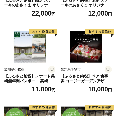
【ふるさと納税】限定 ステ
【ふるさと納税】限定 ステ
ーキのあさくま オリジナル
ーキのあさくま オリジナル
お食事券 6000円 お好きなメ
お食事券 3000円 お好きなメ
22,000
12,000
円
円
ニュー 好きなだけ コーンス
ニュー 好きなだけ コーンス
ープ カレー サラダ プリン ソ
ープ カレー サラダ プリン ソ
フトクリーム デザート 愛知
フトクリーム デザート 愛知
県 小牧店 小牧市 チケット 送
県 小牧店 小牧市 チケット 送
料無料
料無料
愛知県小牧市
愛知県小牧市
【ふるさと納税】メナード美
【ふるさと納税】ペア 食事
術館年間パスポート 美術館
券 コージーガーデンアザレ
メナード アート
ア アフタヌーン宝石箱 ホテ
11,000
18,000
円
円
ル特製 デザート 6種類 サン
ドウィッチ コーヒー または
紅茶 スイーツ アフタヌーン
ティー チケット 券 2名様分
お祝 誕生日 記念日 名鉄小牧
ホテル 愛知県 小牧市 送料無