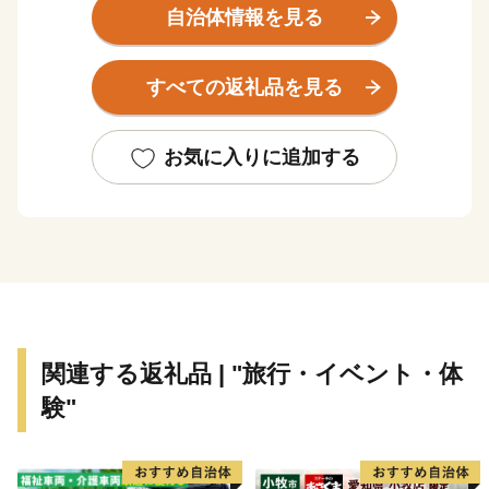
出世しました。
自治体情報を見る
近代では、世界的な研究者や技術者、音楽家や芸術家を
輩出したほか、世界に名高い多くの企業が、浜松から生
すべての返礼品を見る
まれています。
浜松市は東京と大阪のほぼ中央に位置する、人口約80万
お気に入りに追加する
人の政令指定都市。北は天竜の美林、南は遠州灘、西は
浜名湖、東は天竜川と多様な自然に恵まれた土地です。
そして、旺盛なチャレンジ精神と起業意識の高い風土に
よって、オートバイ・繊維・楽器といった産業が集積す
る「ものづくりの街」でもあります。
世界トップレベルの企業を輩出し、体験できる産業観光
関連する返礼品 | "旅行・イベント・体
施設も年々充実しています。
験"
さらに豊かな自然環境と都市部の調和、温暖な気候、魅
力ある食文化などにより、近年、観光地としての人気も