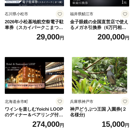
石川県小松市
福井県鯖江市
2026年小松基地航空祭電子駐
金子眼鏡の全国直営店で使え
車券（スカイパークこまつ
るメガネ引換券（6万円相
翼） 駐車場 シャトルバスの
当） Platinum
29,000
200,000
円
円
りばすぐ 石川県 小松市
北海道余市町
兵庫県神戸市
ワインを楽しむYoichi LOOP
神戸どうぶつ王国 入園券(２
のディナー＆ペアリング付宿
名様分)
泊プラン＜デラックスツイン
274,000
15,000
円
円
＞