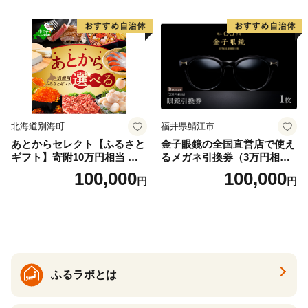
北海道別海町
福井県鯖江市
あとからセレクト【ふるさと
金子眼鏡の全国直営店で使え
ギフト】寄附10万円相当 あ
るメガネ引換券（3万円相
とから選べる！ ギフト いく
当） Bronze
100,000
100,000
円
円
ら ほたて 海鮮 牛肉 別海町
ケーキ アイス （ 後から 選べ
る カタログ カタログポイン
ト カタログギフト あとから
カタログ あとからカタログ
ポイント あとからカタログ
ギフト ふるさと納税 ）
ふるラボとは