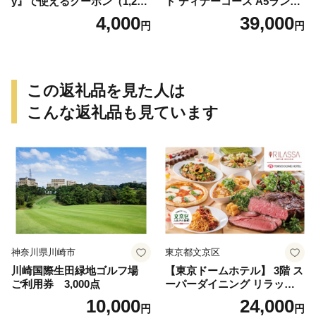
y』で使えるクーポン（1,200
ト ディナーコース A5ランク
円）
飛騨牛 コース 記念日 お誕生
4,000
39,000
円
円
日 特別な日 完全個室 ノンア
ルコール スパークリングワ
イン 1本付き デザート ドリ
ンク セレブレ お食事券 愛知
県 小牧市 送料無料
この返礼品を見た人は
こんな返礼品も見ています
神奈川県川崎市
東京都文京区
川崎国際生田緑地ゴルフ場
【東京ドームホテル】 3階 ス
ご利用券 3,000点
ーパーダイニング リラッサ
ランチブッフェ お食事券 大
10,000
24,000
円
円
人1名様分 関東 東京 ご利用