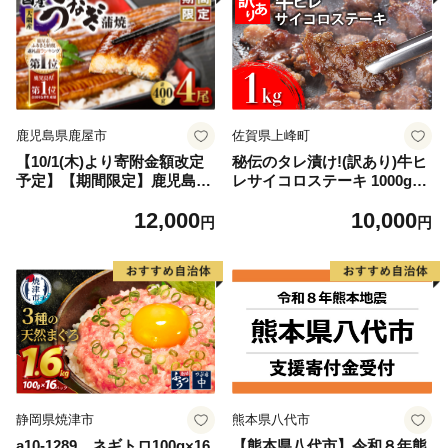
鹿児島県鹿屋市
佐賀県上峰町
【10/1(木)より寄附金額改定
秘伝のタレ漬け!(訳あり)牛ヒ
予定】【期間限定】鹿児島県
レサイコロステーキ 1000g
大隅産うなぎ蒲焼4尾（400
【B-1098-AS】
12,000
10,000
g） KN007-023
円
円
静岡県焼津市
熊本県八代市
a10-1289 ネギトロ100g×16
【熊本県八代市】令和８年熊