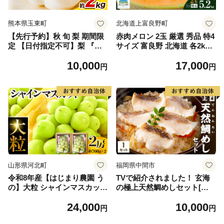
熊本県玉東町
北海道上富良野町
【先行予約】秋 旬 梨 期間限
赤肉メロン 2玉 厳選 秀品 特4
定 【日付指定不可】梨 『松
サイズ 富良野 北海道 各2kg
田農園』の くまもと 梨 たっ
～2.6kg 2玉 セット ファーム
10,000
17,000
ぷり 約2kg 5-7玉前後 《7月
富良野 メロン めろん 果物 く
円
円
下旬-9月末頃出荷》 予約 受
だもの フルーツ デザート 旬
付中 熊本県玉名郡玉東町『松
の果物 旬のフルーツ
田農園』なし 果物 スイーツ
フルーツ デザート スムージ
ー SDG`s
山形県河北町
福岡県中間市
令和8年産【はじまり農園 う
TVで紹介されました！ 玄海
の】大粒 シャインマスカット
の極上天然鯛めしセット[鯛
２房（約700g×2房） 山形県
の切身、だし汁、鯛茶漬け用
24,000
10,000
河北町産 【河北町観光物産協
だし]【010-0001】
円
円
会】 ka002-004-r8