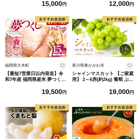
15,000
12,000
毛和牛 ブランド牛 九州 ハン
円
円
バーグ 牛肉 豚肉 国産 お弁当
おかず 惣菜 おすすめ 人気】
(H083106)
福岡県大木町
香川県東かがわ市
【最短7営業日以内発送】令
シャインマスカット 【ご家庭
和7年産 福岡県産米 夢つくし
用】 2～6房(約2kg) 葡萄 ぶど
15kg 精米 ※北海道・沖縄・
う ブドウ フルーツ 果物 くだ
19,500
19,000
離島は配送不可
もの 果実 旬の果物 旬のフル
円
円
ーツ 香川 香川県 東かがわ市