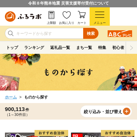
令和８年熊本地震 災害支援寄付受付について
上限額
お気に入り
カート
メニュー
検索
トップ
ランキング
返礼品一覧
まち一覧
特集
初心者ガイド
ホーム
ものから探す
900,113
件
絞り込み・並び替え
（1～30件目）