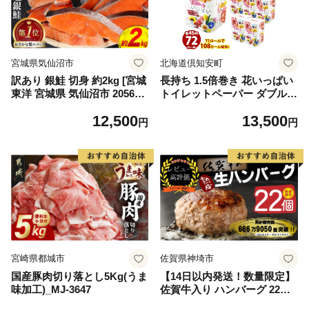
宮城県気仙沼市
北海道倶知安町
訳あり 銀鮭 切身 約2kg [宮城
長持ち 1.5倍巻き 花いっぱい
東洋 宮城県 気仙沼市 205649
トイレットペーパー ダブル 4
91] 鮭 魚介類 海鮮 訳アリ 規
5ｍ 計72ロール 全18種 花柄
12,500
13,500
格外 不揃い さけ サケ 鮭切身
プリント ハーブ 香り付き 日
円
円
シャケ 切り身 冷凍 家庭用 お
本製 まとめ買い 防災 常備品
かず 弁当 支援 サーモン 銀鮭
ペーパー エコ 日用雑貨 消耗
切り身 魚 わけあり
品 備蓄 送料無料 北海道 倶知
安町 日用品
宮崎県都城市
佐賀県神埼市
国産豚肉切り落とし5Kg(うま
【14日以内発送！数量限定】
味加工)_MJ-3647
佐賀牛入り ハンバーグ 22個
2.6kg(120g×22個)【佐賀牛 黒