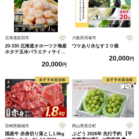
ム 愛南町 愛媛県
北海道紋別市
大阪府貝塚市
20-330 北海道オホーツク海産
ワケあり水なす２０個
ホタテ玉冷バラエティサイズ
20,000
(1kg)｜ 訳あり サイズ不揃い
円
20,000
円
宮崎県都城市
岡山県里庄町
国産牛 赤身切り落とし1.8kg
ぶどう 2026年 先行予約 【平