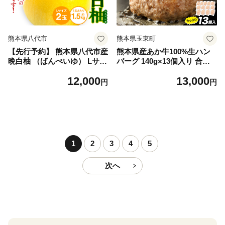
熊本県八代市
熊本県玉東町
【先行予約】 熊本県八代市産
熊本県産あか牛100%生ハン
晩白柚 （ばんぺいゆ） Lサイ
バーグ 140g×13個入り 合計1
ズ 2玉 柑橘 みかん 果物 くだ
820g 1.82kg以上《30日以内
12,000
13,000
もの フルーツ おやつ 特産 熊
に出荷予定(土日祝除く)》熊
円
円
本県 八代市 【2026年12月上
本県産あか牛 バイキングベー
旬より順次発送】
カリー 冷凍
1
2
3
4
5
次へ