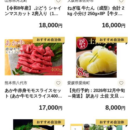
山形県河北町
大阪府泉佐野市
【令和8年産】 ぶどう シャイ
ねぎ塩 牛たん（成型）合計 2
ンマスカット 2房入り（1房6
kg 小分け 250g×8P【牛タン
00g前後） 秀品 山形県河北町
牛肉 焼肉用 薄切り 訳あり サ
18,000
16,000
産【山形eLab】 ka074-023-r
イズ不揃い】
円
円
8
熊本県八代市
愛媛県愛南町
あか牛赤身モモスライスセッ
【先行予約：2026年12月中旬
ト (あか牛モモスライス400
～発送】 訳あり 土佐 文旦 8k
g、あか牛のたれ200ml付き)
g (Mサイズ以上サイズミック
17,000
8,000
ス) 8000円 わけあり ぶんたん
円
円
みかん mikan 蜜柑 ミカン 土
佐文旦 家庭用 産地直送 国産
農家直送 期間限定 特産品 サ
イズミックス くらもとファー