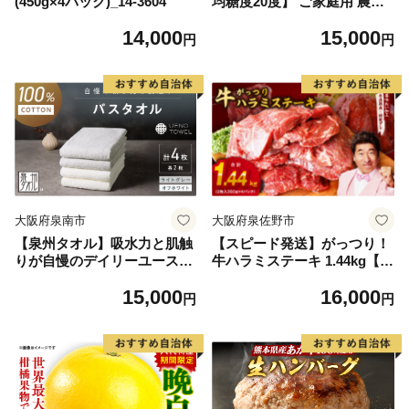
(450g×4パック)_14-3604
均糖度20度】 ご家庭用 農家
こだわりの シャイン マスカ
14,000
15,000
ット 2～3房 合計約1.2kg ブ
円
円
ドウ 葡萄 岡山県産 国産 フル
ーツ 果物 【 Nini farm 農家
直送 】
大阪府泉南市
大阪府泉佐野市
【泉州タオル】吸水力と肌触
【スピード発送】がっつり！
りが自慢のデイリーユースバ
牛ハラミステーキ 1.44kg【氷
スタオル オフホワイト・ライ
温熟成×特製ダレ 小分け 360
15,000
16,000
トグレー 4枚【配送不可地
g×4パック 牛肉 すてーき 焼
円
円
域：北海道・沖縄・離島】
くだけ 味付き 訳あり 不揃い
【039D-268】
焼肉 BBQ】