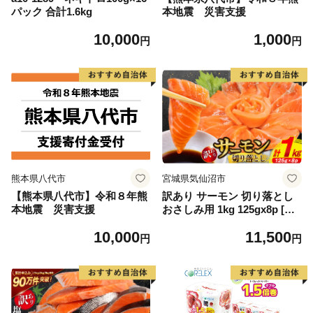
パック 合計1.6kg
本地震 災害支援
10,000
1,000
円
円
熊本県八代市
宮城県気仙沼市
【熊本県八代市】令和８年熊
訳あり サーモン 切り落とし
本地震 災害支援
おさしみ用 1kg 125gx8p [足
利本店 宮城県 気仙沼市 2056
10,000
11,500
4313] 魚 魚介類 鮭 お刺し身
円
円
刺し身 刺身 生 生食 個包装
チリ銀鮭 銀鮭 海鮮 海鮮丼 魚
介