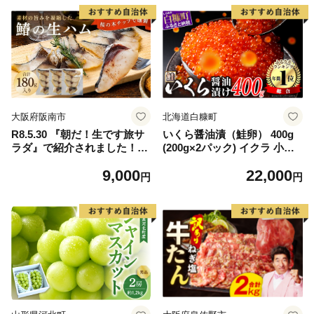
大阪府阪南市
北海道白糠町
R8.5.30 『朝だ！生です旅サ
いくら醤油漬（鮭卵） 400g
ラダ』で紹介されました！朝
(200g×2パック) イクラ 小分
日放送（ABCテレビ） 鰆の
け いくら醤油漬 鮭いくら い
9,000
22,000
生ハム ×3パック（1パックあ
くら醤油漬け 鮭 鮭卵 ikura
円
円
たり、約15g × 約4枚入）さ
醤油いくら 冷凍いくら いく
わら 燻製 熟成
ら北海道 醤油鮭いくら 人気
大好評品 北海道 白糠町