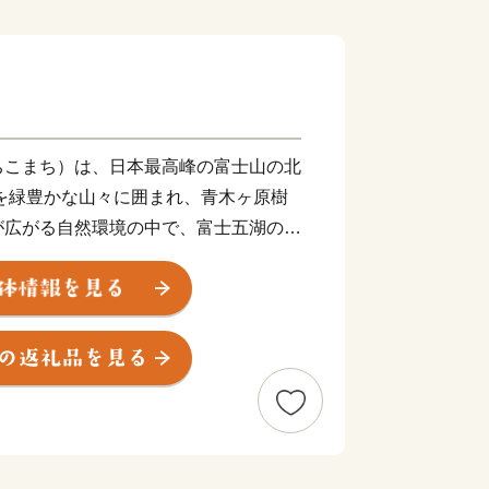
ちこまち）は、日本最高峰の富士山の北
を緑豊かな山々に囲まれ、青木ヶ原樹
が広がる自然環境の中で、富士五湖のう
、本栖湖という全く特徴の異なった４つ
勝地として高い評価を得ています。南は
山系に挟まれた高原のため夏季は過ごし
豊かな自然を求めて国内外から多くの
す。後世に向け「富士山」が世界文化遺
な政策に取り組んでいます。
所に位置する富士河口湖町では、河口湖
ターなどの文化・観光施設のほか、富士