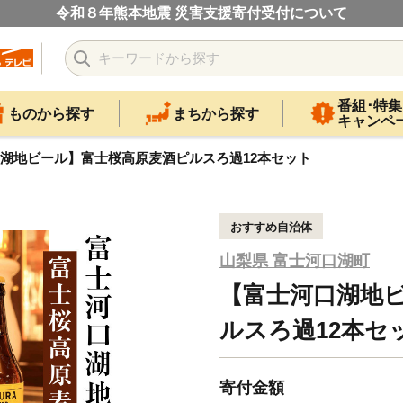
令和８年熊本地震 災害支援寄付受付について
番組･特集
ものから探す
まちから探す
キャンペ
湖地ビール】富士桜高原麦酒ピルスろ過12本セット
おすすめ自治体
山梨県 富士河口湖町
【富士河口湖地
ルスろ過12本セ
寄付金額