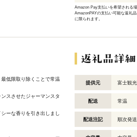
Amazon Pay支払いを希望さ
AmazonPAYの支払い可能な返礼
に限られます。
、最低限取り除くことで常温
提供元
富士観光
ランスさせたジャーマンスタ
配送
常温
イシーな香りを引き出しまし
配送注記
順次発送