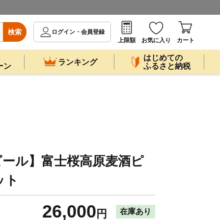
検索
ログイン・会員登録
上限額
お気に入り
カート
はじめての
ランキング
ーン
ふるさと納税
ビール】富士桜高原麦酒ピ
ット
26,000
在庫あり
円