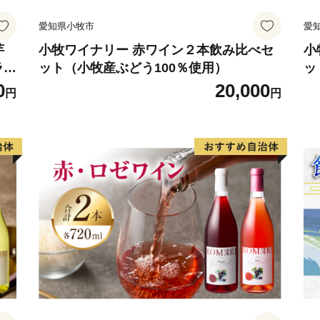
愛知県小牧市
愛
芋
小牧ワイナリー 赤ワイン２本飲み比べセ
小
ラン
ット（小牧産ぶどう100％使用）
ッ
0
20,000
円
円