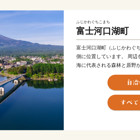
ふじかわぐちこまち
富士河口湖町
富士河口湖町（ふじかわぐ
側に位置しています。 周辺
海に代表される森林と原野
ち、河口湖、西湖、精進湖
の湖を有する日本屈指の景
富士山の傾斜地、北は御坂
やすく、四季折々、美しく
人々が訪れる国際観光地で
産であり続けるよう、様々
都心から車で約９０分の場
美術館や河口湖ステラシア