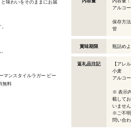
内容量
内容量：3
りと味わいをそのままにお届
アルコー
保存方法
す。
管
賞味期限
瓶詰めよ
ん。
返礼品注記
【アレル
小麦
ーマンスタイルラガー ビー
アルコー
料無料
※ 表示
載してお
いません
※ご不明
問い合わ