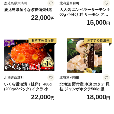
鹿児島県大崎町
北海道白糠町
鹿児島県産うなぎ長蒲焼4尾
大人気 エンペラーサーモン 9
00g 小分け 鮭 サーモン アト
22,000
円
ランティックサーモン 水産
15,000
円
庁長官賞 受賞 さけ シャケ し
ゃけ sake カルパッチョ ソテ
ー レアステーキ 人気 高級 大
満足 美味しい 贈答 生食用 刺
身 お刺身 刺し身 魚介類 海鮮
冷凍 厚切り 薄切り ふるさと
納税 ふるさとチョイス チョ
イス 北海道 白糠町
北海道白糠町
北海道別海町
いくら醤油漬（鮭卵） 400g
北海道 野付産 冷凍 ホタテ 貝
(200g×2パック) イクラ 小分
柱 ジャンボホタテ500g 濃厚
け いくら醤油漬 鮭いくら い
な旨味と甘み （ほたて ホタ
22,000
18,000
円
円
くら醤油漬け 鮭 鮭卵 ikura
テ 帆立 貝柱 ホタテ貝柱 大玉
醤油いくら 冷凍いくら いく
大粒 北海道 別海 野付 ふるさ
ら北海道 醤油鮭いくら 人気
と納税）
大好評品 北海道 白糠町