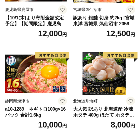
鹿児島県鹿屋市
宮城県気仙沼市
【10/1(木)より寄附金額改定
訳あり 銀鮭 切身 約2kg [宮城
予定】【期間限定】鹿児島県
東洋 宮城県 気仙沼市 205649
大隅産うなぎ蒲焼4尾（400
91] 鮭 魚介類 海鮮 訳アリ 規
12,000
12,500
円
円
g） KN007-023
格外 不揃い さけ サケ 鮭切身
シャケ 切り身 冷凍 家庭用 お
かず 弁当 支援 サーモン 銀鮭
切り身 魚 わけあり
静岡県焼津市
北海道別海町
a10-1289 ネギトロ100g×16
大人気 訳あり 北海道産 冷凍
パック 合計1.6kg
ホタテ 400g ほたて ホタテ
帆立 貝柱 海鮮 魚介類 刺身
10,000
8,000
円
円
大粒 天然 海鮮 ランキング 大
人気 人気 おすすめ 訳あり ）