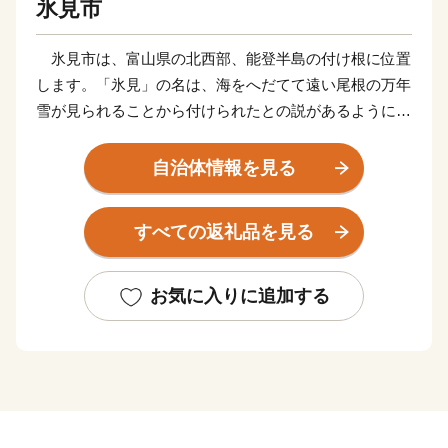
氷見市
氷見市は、富山県の北西部、能登半島の付け根に位置
します。「氷見」の名は、海をへだてて遠い尾根の万年
雪が見られることから付けられたとの説があるように、
富山湾越しの美しい立山連峰の景色でご存知の方も多く
いらっしゃると思います。2016年に開業した北陸新幹
自治体情報を見る
線「新高岡駅」から、城端駅・氷見線に乗り継いで終着
駅「氷見駅｣へ至る海岸線沿いの車窓からの眺めは、鉄
すべての返礼品を見る
道ファンならずとも一度はご覧いただきたい風景です。
富山湾は「天然の生け簀」と称されるほど多種多様な
魚介類が一年を通じて水揚げされます。また、氷見が発
お気に入りに追加する
祥の地である越中式定置網漁は、豊富な魚介類を「採り
過ぎない」ことで水産資源を守る持続可能な漁法とし
て、世界からも注目されています。
氷見市は、漁師町という印象が強いかと思いますが、
複数の小さな川に沿って多数の谷戸が広がります。立山