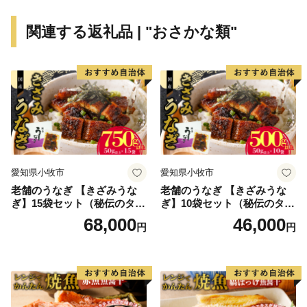
連峰を望む棚田や稲がはざかけされた様子など、観光で
いらした方からは美しい農村風景もひそかな人気です。
関連する返礼品 | "おさかな類"
里山と里海の景観を守りつつ、恵まれた自然環境を活
かした美味しい食材が豊かなまさに「食都・氷見」。ぜ
ひこの機会に氷見市の特産品や、氷見市で過ごす時間を
楽しんでください。
愛知県小牧市
愛知県小牧市
老舗のうなぎ 【きざみうな
老舗のうなぎ 【きざみうな
ぎ】15袋セット（秘伝のタレ
ぎ】10袋セット（秘伝のタレ
付）
付）
68,000
46,000
円
円