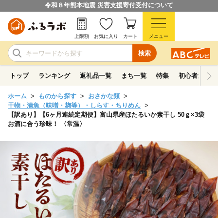
令和８年熊本地震 災害支援寄付受付について
上限額
お気に入り
カート
メニュー
検索
トップ
ランキング
返礼品一覧
まち一覧
特集
初心者ガイド
ホーム
ものから探す
おさかな類
干物・漬魚（味噌・麹等）・しらす・ちりめん
【訳あり】【6ヶ月連続定期便】富山県産ほたるいか素干し 50ｇ×3袋
お酒に合う珍味！ 〈常温〉