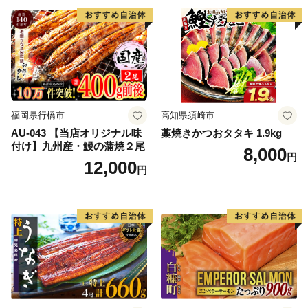
福岡県行橋市
高知県須崎市
AU-043 【当店オリジナル味
藁焼きかつおタタキ 1.9kg
付け】九州産・鰻の蒲焼２尾
8,000
円
12,000
円