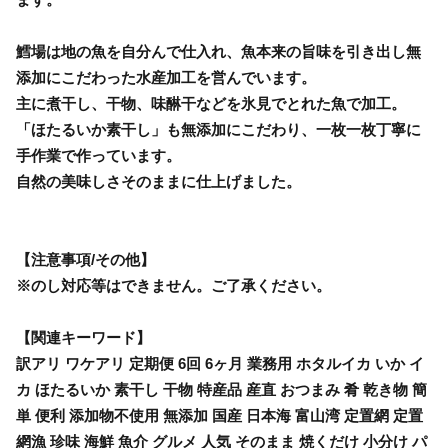
鱈場は地の魚を自分んで仕入れ、魚本来の旨味を引き出し無
添加にこだわった水産加工を営んでいます。
主に煮干し、干物、味醂干などを氷見でとれた魚で加工。
「ほたるいか素干し」も無添加にこだわり、一枚一枚丁寧に
手作業で作っています。
自然の美味しさそのままに仕上げました。
【注意事項/その他】
※のし対応等はできません。ご了承ください。
【関連キーワード】
訳アリ ワケアリ 定期便 6回 6ヶ月 業務用 ホタルイカ いか イ
カ ほたるいか 素干し 干物 特産品 産直 おつまみ 肴 乾き物 簡
単 便利 添加物不使用 無添加 国産 日本海 富山湾 定置網 定置
網漁 珍味 海鮮 魚介 グルメ 人気 そのまま 焼くだけ 小分け パ