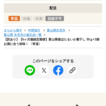
配送
常温
冷蔵
冷凍
別送不可
まちから探す
中部地方
富山県氷見市
富山県 氷見市の返礼品一覧
【訳あり】【6ヶ月連続定期便】富山県産ほたるいか素干し 50ｇ×3袋
お酒に合う珍味！ 〈常温〉
このページをシェアする