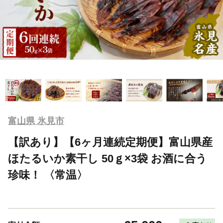
富山県 氷見市
【訳あり】【6ヶ月連続定期便】富山県産
ほたるいか素干し 50ｇ×3袋 お酒に合う
珍味！ 〈常温〉