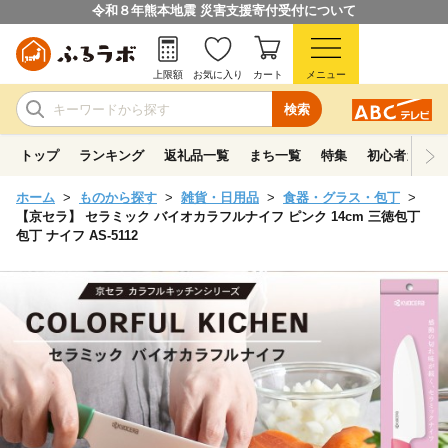
令和８年熊本地震 災害支援寄付受付について
上限額
お気に入り
カート
メニュー
検索
トップ
ランキング
返礼品一覧
まち一覧
特集
初心者ガイド
ホーム
ものから探す
雑貨・日用品
食器・グラス・包丁
【京セラ】 セラミック バイオカラフルナイフ ピンク 14cm 三徳包丁
包丁 ナイフ AS-5112