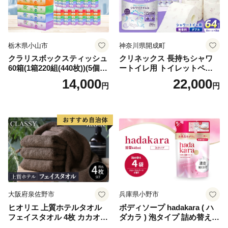
栃木県小山市
神奈川県開成町
クラリスボックスティッシュ
クリネックス 長持ちシャワ
60箱(1箱220組(440枚))(5個入
ートイレ用 トイレットペー
り×12セット)【1256759】
パー（ダブル）64ロール(8ロ
14,000
22,000
円
円
ール×8パック) 開成町 トイレ
ットペーパーダブル 日用品
国産 新生活 ダブル SDGs 備
蓄 防災 エコ 消耗品 生活雑貨
生活用品 無香料 トイレット
ペーパー ダブル といれっと
ぺーぱー トイレ クレシア ト
イレットペーパー [BDBH002
-1]
大阪府泉佐野市
兵庫県小野市
ヒオリエ 上質ホテルタオル
ボディソープ hadakara ( ハ
フェイスタオル 4枚 カカオ
ダカラ ) 泡タイプ 詰め替え 4
【タオル 泉州タオル 吸水 普
40ml×4袋 ボディーソープ 泡