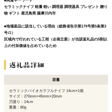
■関連キーワード
セラミックナイフ 軽量 軽い 調理器 調理器具 プレゼント 贈り
物 ギフト 鹿児島県 薩摩川内市
■地場産品に該当している理由（総務省告示第179号第5条第3
号ロ）
区域内で行われている工程（企画立案）が当該返礼品の5割以
上の付加価値を占めているため
容量
セラミックバイオカラフルナイフ 14cm×1個
サイズ：270mm×45mm×20mm
刃渡り：14cm
重量：80g