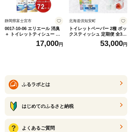
静岡県富士宮市
北海道倶知安町
0017-10-06 エリエール 消臭
トイレットペーパー 2種 ボッ
＋ トイレットティシュー し
クスティッシュ 定期便 全3
っかり香るフレッシュクリア
回 日本製 まとめ買い 防災
17,000
53,000
円
円
の香り ダブル 12ロール×6パ
常備品 日用雑貨 消耗品 生活
ック 72ロール 25m トイレ
必需品 大容量 備蓄 リサイク
ットペーパー パルプ100％ 消
ル ティッシュ ペーパー まと
臭 防臭 日用品 消耗品 備蓄
め買い 雑貨 倶知安町
ふるラボとは
はじめてのふるさと納税
よくあるご質問