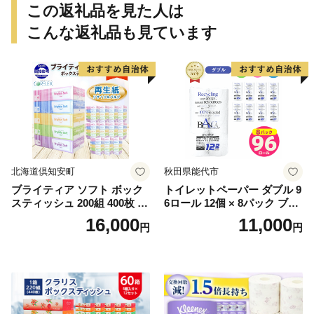
この返礼品を見た人は
こんな返礼品も見ています
北海道倶知安町
秋田県能代市
ブライティア ソフト ボック
トイレットペーパー ダブル 9
スティッシュ 200組 400枚 60
6ロール 12個 × 8パック ブラ
箱 日本製 まとめ買い ティッ
ンカ 再生紙 100％ 芯あり 日
16,000
11,000
円
円
シュ リサイクル 長持 防災 常
用品 消耗品 無香料 生活用品
備品 日用雑貨 消耗品 生活必
備蓄 秋田県 能代市 送料無料
需品 備蓄 ペーパー 紙 北海道
《能代製紙》
倶知安町 日用品