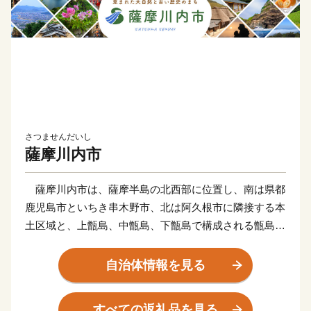
さつませんだいし
薩摩川内市
薩摩川内市は、薩摩半島の北西部に位置し、南は県都
鹿児島市といちき串木野市、北は阿久根市に隣接する本
土区域と、上甑島、中甑島、下甑島で構成される甑島区
域で構成されています。東シナ海に面した変化に富む白
砂青松の海岸線、市街部を悠々と流れる一級河川「川内
自治体情報を見る
川」、藺牟田池をはじめとするみどり豊かな山々や湖、
地形の変化の美しい甑島、各地の温泉など、多種多様な
すべての返礼品を見る