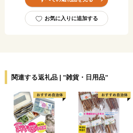
自然環境を有しています。当市が有するこれらの多彩で
美しい自然環境は、川内川流域県立自然公園、藺牟田池
県立自然公園、甑島県立自然公園に指定され、人々に親
お気に入りに追加する
しまれています。
平成16年10月12日、川内市、樋脇町、入来町、東郷
町、祁答院町、里村、上甑村、下甑村、鹿島村が合併
し、新たに「薩摩川内市」が誕生しました。地域の発展
と市民福祉の向上を図りながら薩摩川内市の将来像「市
民が創り 市民が育む 交流躍動都市」の実現をめざし
て、新たなまちづくりをすすめています。
関連する返礼品 | "雑貨・日用品"