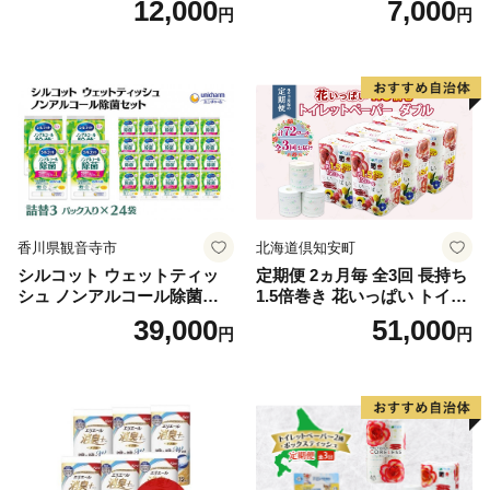
12,000
7,000
円
円
段使い 無地 シンプル 日用品
ボディソープ 泡 日用品 消耗
ふわふわ ふかふか 家族 たお
品 バス用品 大容量 いい 匂い
る 一人暮らし】
ボディ 保湿 LION ライオン
泡石鹸 石鹸 兵庫 兵庫県 小野
市
香川県観音寺市
北海道倶知安町
シルコット ウェットティッ
定期便 2ヵ月毎 全3回 長持ち
シュ ノンアルコール除菌詰
1.5倍巻き 花いっぱい トイレ
替（43枚×3P）×24袋 日用品
ットペーパー ダブル 45ｍ 計
39,000
51,000
円
円
おもちゃ 拭き取り 手拭き 外
72ロール 全18種 花柄 プリン
出時 お出かけ時 食事前 緑茶
ト ハーブ 香り付き 日本製 ま
カテキン配合
とめ買い 防災 常備品 ペーパ
ー 消耗品 備蓄 送料無料 北海
道 倶知安町 日用品