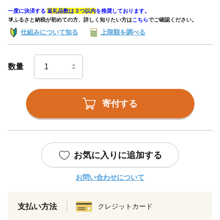
一度に決済する
返礼品数は３つ以内
を推奨しております。
🔰ふるさと納税が初めての方、詳しく知りたい方は
こちら
でご確認ください。
仕組みについて知る
上限額を調べる
数量
寄付する
お気に入りに追加する
お問い合わせについて
支払い方法
クレジットカード