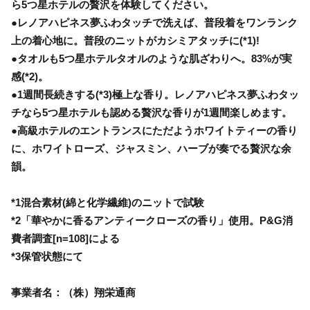
ら5つ星ホテルの贅沢を体験してください。
●レノアハピネス夢ふわタッチで洗えば、普段着をワンランク
上の着心地に。普段のニットがカシミアタッチに(*1)!
●タオルも5つ星ホテルタオルのような肌ざわりへ。83%が実
感(*2)。
●1週間長続きする(*3)極上な香り。レノアハピネス夢ふわタッ
チなら5つ星ホテルも認める贅沢な香りが1週間楽しめます。
●高級ホテルのエントランスにただようホワイトティーの香り
に、ホワイトローズ、ジャスミン、ハーブが奏でる贅沢な余
韻。
*1混合素材(綿と化学繊維)のニットで試験
*2「華やかに香るアンティークローズの香り」使用。P&G消
費者調査[n=108]による
*3保管状態にて
事業者名：（株）翔栄通商