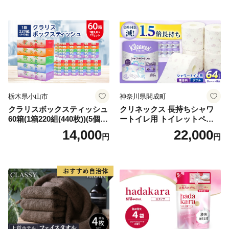
需品 備蓄 ペーパー 紙 北海道
《能代製紙》
倶知安町 日用品
栃木県小山市
神奈川県開成町
クラリスボックスティッシュ
クリネックス 長持ちシャワ
60箱(1箱220組(440枚))(5個入
ートイレ用 トイレットペー
り×12セット)【1256759】
パー（ダブル）64ロール(8ロ
14,000
22,000
円
円
ール×8パック) 開成町 トイレ
ットペーパーダブル 日用品
国産 新生活 ダブル SDGs 備
蓄 防災 エコ 消耗品 生活雑貨
生活用品 無香料 トイレット
ペーパー ダブル といれっと
ぺーぱー トイレ クレシア ト
イレットペーパー [BDBH002
-1]