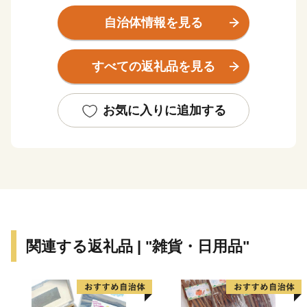
湿地である尾瀬といった豊かな自然に囲まれています。
美しい自然の中を散策し豊かな時間を過ごすほか、県内
自治体情報を見る
各地で夏は登山・カヌー・キャニオニング・ラフティン
グ、冬はスキーやスノーボードなど様々なアクティビテ
すべての返礼品を見る
ィを楽しむこともできます。
また、群馬県といえば温泉です。草津、伊香保、みなか
お気に入りに追加する
み、四万（しま）をはじめ、県内には100を超える温泉
地があります。群馬の名湯にゆったりと浸かり、日頃の
疲れを癒やしてください。
他にも、県内には世界遺産「富岡製糸場と絹産業遺産
群」をはじめとする文化遺産も多くあります。
さらに、グルメも自慢です。上州牛・上州地鶏、下仁田
関連する返礼品 | "雑貨・日用品"
ネギなどの豊富な農畜産物や、おっきりこみ・水沢うど
んに代表される粉食文化を誇ります。
＼群馬県が目指すビジョン／