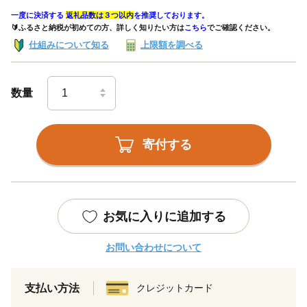
一度に決済する
返礼品数は３つ以内
を推奨しております。
🔰ふるさと納税が初めての方、詳しく知りたい方は
こちら
でご確認ください。
仕組みについて知る
上限額を調べる
数量
寄付する
お気に入りに追加する
お問い合わせについて
支払い方法
クレジットカード