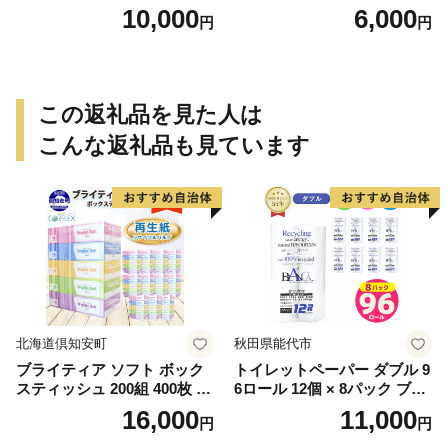
g）
g）
10,000
6,000
円
円
この返礼品を見た人は
こんな返礼品も見ています
北海道倶知安町
秋田県能代市
ブライティア ソフト ボック
トイレットペーパー ダブル 9
スティッシュ 200組 400枚 60
6ロール 12個 × 8パック ブラ
箱 日本製 まとめ買い ティッ
ンカ 再生紙 100％ 芯あり 日
16,000
11,000
円
円
シュ リサイクル 長持 防災 常
用品 消耗品 無香料 生活用品
備品 日用雑貨 消耗品 生活必
備蓄 秋田県 能代市 送料無料