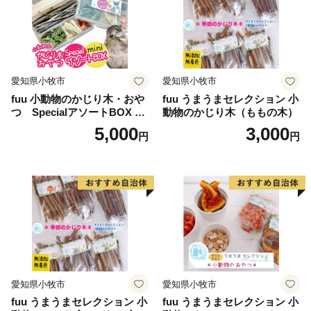
群馬県では、2040年に目指す姿である
「年齢や性別、国籍、障害の有無等にかかわらず、すべ
ての県民が、誰一人取り残されることなく、自ら思い描
く人生を生き、幸福を実感できる自立分散型の社会」の
愛知県小牧市
愛知県小牧市
実現に向け、デジタルトランスフォーメーションや教育
fuu 小動物のかじり木・おや
fuu うまうまセレクション 小
イノベーション推進等の施策を展開しています。
つ SpecialアソートBOX mi
動物のかじり木（ももの木）
ni（1個）
5,000
3,000
円
円
群馬県が目指すビジョンの達成や群馬県の美しい自然・
文化遺産を後世に残すために、ぜひ多くの方に「ぐんま
ふるさと納税」を通じ応援いただけますと幸いです。
愛知県小牧市
愛知県小牧市
fuu うまうまセレクション 小
fuu うまうまセレクション 小