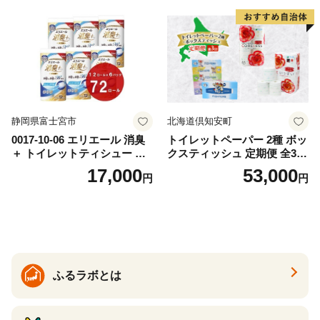
ー 消耗品 備蓄 送料無料 北海
道 倶知安町 日用品
静岡県富士宮市
北海道倶知安町
0017-10-06 エリエール 消臭
トイレットペーパー 2種 ボッ
＋ トイレットティシュー し
クスティッシュ 定期便 全3
っかり香るフレッシュクリア
回 日本製 まとめ買い 防災
17,000
53,000
円
円
の香り ダブル 12ロール×6パ
常備品 日用雑貨 消耗品 生活
ック 72ロール 25m トイレ
必需品 大容量 備蓄 リサイク
ットペーパー パルプ100％ 消
ル ティッシュ ペーパー まと
臭 防臭 日用品 消耗品 備蓄
め買い 雑貨 倶知安町
ふるラボとは