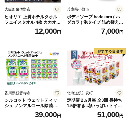
大阪府泉佐野市
兵庫県小野市
ヒオリエ 上質ホテルタオル
ボディソープ hadakara ( ハ
フェイスタオル 4枚 カカオ
ダカラ ) 泡タイプ 詰め替え 4
【タオル 泉州タオル 吸水 普
40ml×4袋 ボディーソープ 泡
12,000
7,000
円
円
段使い 無地 シンプル 日用品
ボディソープ 泡 日用品 消耗
ふわふわ ふかふか 家族 たお
品 バス用品 大容量 いい 匂い
る 一人暮らし】
ボディ 保湿 LION ライオン
泡石鹸 石鹸 兵庫 兵庫県 小野
市
香川県観音寺市
北海道倶知安町
シルコット ウェットティッ
定期便 2ヵ月毎 全3回 長持ち
シュ ノンアルコール除菌詰
1.5倍巻き 花いっぱい トイレ
替（43枚×3P）×24袋 日用品
ットペーパー ダブル 45ｍ 計
39,000
51,000
円
円
おもちゃ 拭き取り 手拭き 外
72ロール 全18種 花柄 プリン
出時 お出かけ時 食事前 緑茶
ト ハーブ 香り付き 日本製 ま
カテキン配合
とめ買い 防災 常備品 ペーパ