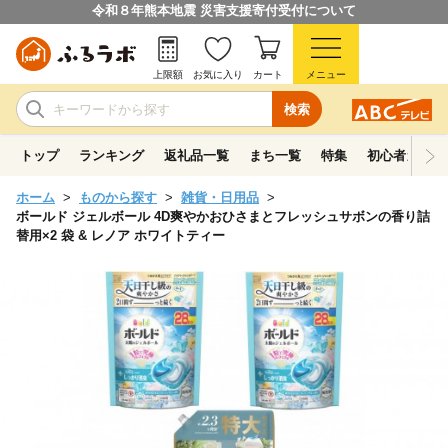
令和８年熊本地震 災害支援寄付受付について
上限額
お気に入り
カート
メニュー
検索
トップ
ランキング
返礼品一覧
まち一覧
特集
初心者ガイド
ホーム
ものから探す
雑貨・日用品
ボールド ジェルボール 4D爽やかおひさまとフレッシュサボンの香り詰
替用×2 袋 & レノア ホワイトティー