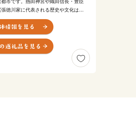
枢都市です。熱田神宮や織田信長・豊臣
尾張徳川家に代表される歴史や文化は、
なっています。現在は、武将ゆかりの歴
的に多くの方が名古屋を訪れるなど、名
ってきています。また、アジア・アジア
ニア中央新幹線の品川－名古屋間の開業
交流と地域経済のさらなる発展が期待さ