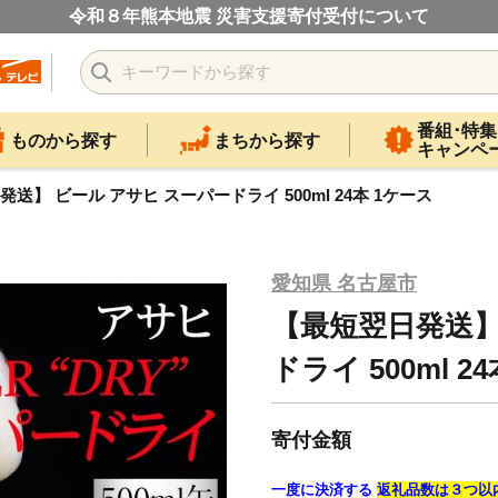
令和８年熊本地震 災害支援寄付受付について
番組･特集
ものから探す
まちから探す
キャンペ
送】 ビール アサヒ スーパードライ 500ml 24本 1ケース
愛知県 名古屋市
【最短翌日発送】
ドライ 500ml 2
寄付金額
一度に決済する
返礼品数は３つ以