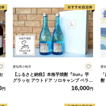
愛知県小牧市
愛
セ
【ふるさと納税】本格芋焼酎『Sun』芋
「
グラッセ アウトドア ソロキャンプ ベラン
酎
ピング 巣ごもり 就労支援
合
0
16,000
円
円
焼