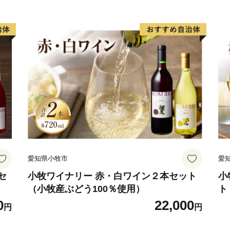
愛知県小牧市
愛
セ
小牧ワイナリー 赤・白ワイン２本セット
小
（小牧産ぶどう100％使用）
ト
0
22,000
円
円