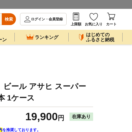
検索
ログイン・会員登録
上限額
お気に入り
カート
はじめての
ランキング
ーン
ふるさと納税
 ビール アサヒ スーパー
4本 1ケース
19,900
在庫あり
円
内
を推奨しております。