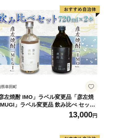
知県幸田町
彦左焼酎 IMO」ラベル変更品「彦左焼
 MUGI」ラベル変更品 飲み比べ セット
計2本 720ml×各1本 25度 焼酎 お酒 麦
13,000
円
酎 芋焼酎