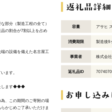
要な部分（製造工程の全て）
容量
アサヒ ス
品の割合が7割以上を占め
消費期限
製造後9
先端の設備を備えた名古屋工
事業者
株式会社
返礼品ID
7074070
ています。
たします◆◆◆
の為、この期間のご寄附の場
あらかじめご了承いただけま