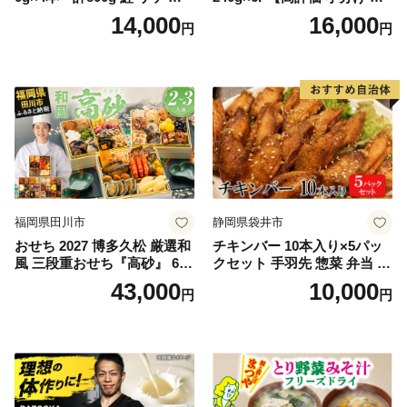
ほぐし サケフレーク シャケ
菜 牛たん 一人暮らし 冷凍】
14,000
16,000
円
円
フレーク 鮭フレーク
福岡県田川市
静岡県袋井市
おせち 2027 博多久松 厳選和
チキンバー 10本入り×5パッ
風 三段重おせち『高砂』 6.5
クセット 手羽先 惣菜 弁当 お
寸 3段重 2～3人前 おせち料
かず お酒 おつまみ ギフト キ
43,000
10,000
円
円
理 重箱 お正月 冷凍おせち 縁
ャンプ アウトドア キャンプ
起物 祝箸付 福岡 お節 オセチ
飯 保存食 非常食 鶏肉 肉 お
oseti osechi お祝い 迎春おせ
肉 鶏 人気 厳選 静岡県袋井市
ち 本格おせち おせち予約 年
末 年始 お取り寄せ 新春 贅沢
おせち こだわりおせち 惣菜
老舗おせち ふるさと納税お