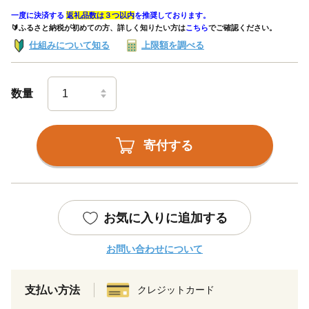
一度に決済する
返礼品数は３つ以内
を推奨しております。
🔰ふるさと納税が初めての方、詳しく知りたい方は
こちら
でご確認ください。
仕組みについて知る
上限額を調べる
数量
寄付する
お気に入りに追加する
お問い合わせについて
支払い方法
クレジットカード