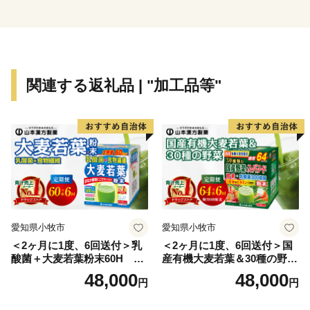
関連する返礼品 | "加工品等"
愛知県小牧市
愛知県小牧市
＜2ヶ月に1度、6回送付＞乳
＜2ヶ月に1度、6回送付＞国
酸菌＋大麦若葉粉末60H 山
産有機大麦若葉＆30種の野
本漢方 定期便
菜 山本漢方 定期便
48,000
48,000
円
円