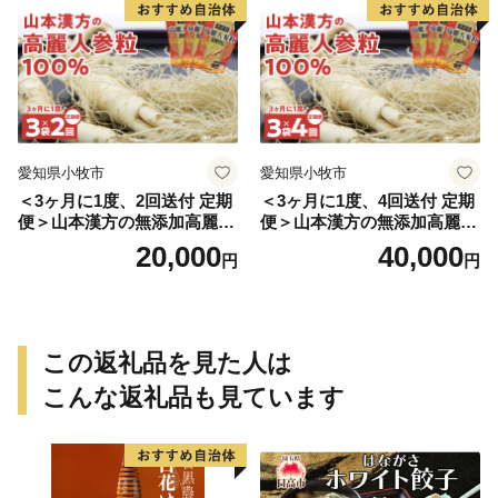
愛知県小牧市
愛知県小牧市
＜3ヶ月に1度、2回送付 定期
＜3ヶ月に1度、4回送付 定期
便＞山本漢方の無添加高麗人
便＞山本漢方の無添加高麗人
参粒
参粒
20,000
40,000
円
円
この返礼品を見た人は
こんな返礼品も見ています