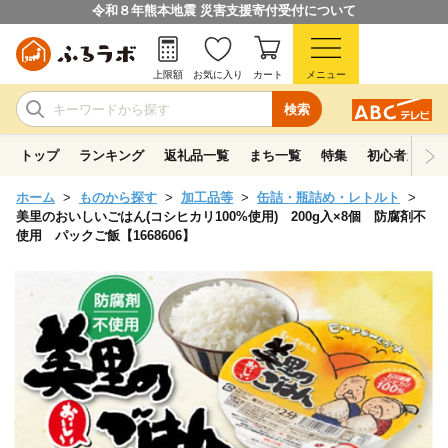
令和８年熊本地震 災害支援寄付受付について
上限額
お気に入り
カート
メニュー
検索
トップ
ランキング
返礼品一覧
まち一覧
特集
初心者ガイド
ホーム
ものから探す
加工品等
缶詰・瓶詰め・レトルト
美里のおいしいごはん(コシヒカリ100%使用) 200g入×8個 防腐剤不
使用 パックご飯【1668606】