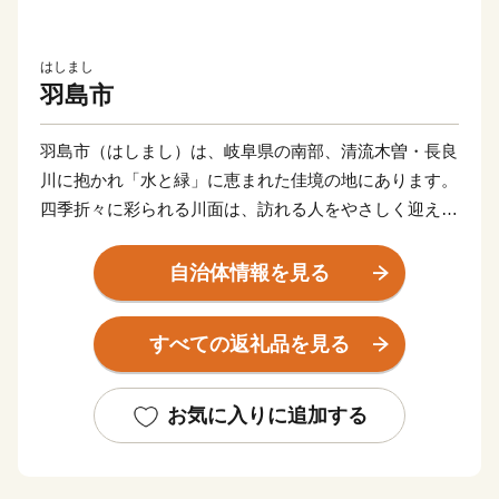
はしまし
羽島市
羽島市（はしまし）は、岐阜県の南部、清流木曽・長良
川に抱かれ「水と緑」に恵まれた佳境の地にあります。
四季折々に彩られる川面は、訪れる人をやさしく迎えて
くれます。
東海道新幹線岐阜羽島駅、名神高速道路岐阜羽島インタ
自治体情報を見る
ーチェンジを併せ持つ「岐阜県の表玄関」羽島市は、こ
のような自然豊かな地で、交通の要衝としても大きく発
すべての返礼品を見る
展しています。
中部圏での経済・文化両面に果たす役割も極めて大き
く、注目される都市の一つとして数えられています。
お気に入りに追加する