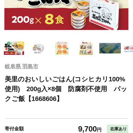
岐阜県 羽島市
美里のおいしいごはん(コシヒカリ100%
使用) 200g入×8個 防腐剤不使用 パッ
クご飯【1668606】
9,700
寄付金額
在庫あり
円