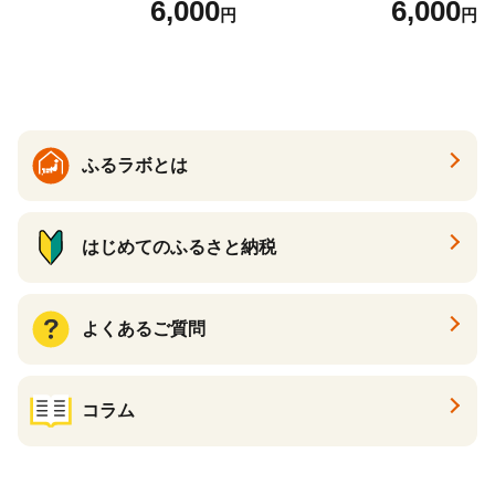
6,000
6,000
円
円
詰合せ クラムチャウダー チ
ト スープ プロテイン たんぱ
ゲ コーン ポタージュ トマト
く質 食物繊維 食品 F20E-799
温活 ダイエット 美容 プロテ
イン 食品 F20E-809
ふるラボとは
はじめてのふるさと納税
よくあるご質問
コラム