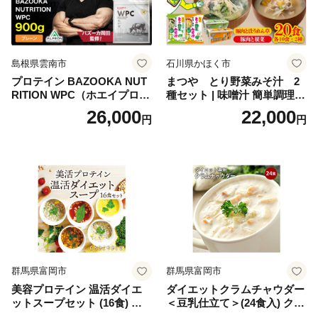
せち 御節 お節料理 正月 調理
不要 おせち料理2027
島根県雲南市
石川県かほく市
プロテイン BAZOOKA NUT
まつや とり野菜みそ汁 2
RITION WPC（ホエイプロテ
種セット | 味噌汁 簡単調理
イン）＜プレーン＞ 900g｜
お味噌 おみそ みそ とり野菜
26,000
22,000
円
円
バズーカ岡田監修・植物由来
時短料理 時短ごはん ご当地
の甘味料使用・国内製造 島
フリーズドライ
根県雲南市/株式会社アルプ
ロン [AIEN005]
群馬県富岡市
群馬県富岡市
美容プロテイン 温活ダイエ
ダイエットクラムチャウダー
ットスープセット (16食) 小
＜豆乳仕立て＞(24食入) クラ
分け スープ 食べ比べ セット
ムチャウダー 豆乳 ダイエッ