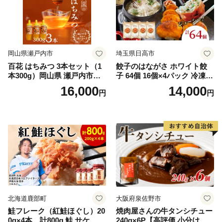
岡山県瀬戸内市
埼玉県日高市
百花 はちみつ 3本セット（1
餃子のはながさ ホワイト餃
本300g）岡山県 瀬戸内市産
子 64個 16個×4パック 冷凍
石黒農園 ヨーグルト パン 砂
中華 点心 B級グルメ ご当地
16,000
14,000
円
円
糖の代わり 香り高い いい香
野菜 おつまみ おかず 簡単調
り 季節の花の蜜 トンガリ容
理 時短 リピート 保存 豚肉
器入り
特製 ポーク 大きめ ジューシ
ー ギフト お取り寄せ 日高市
北海道鹿部町
大阪府泉佐野市
鮭フレーク（紅鮭ほぐし）20
焼肉屋さんの牛タンシチュー
0g×4本 計800g 鮭 サケ 鮭
240g×6P【高評価 小分け 惣