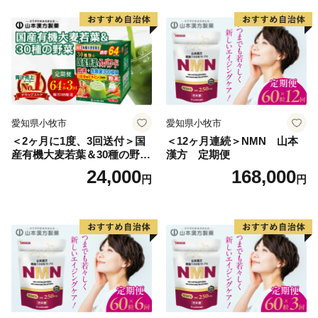
愛知県小牧市
愛知県小牧市
＜2ヶ月に1度、3回送付＞国
＜12ヶ月連続＞NMN 山本
産有機大麦若葉＆30種の野
漢方 定期便
菜 山本漢方 定期便
24,000
168,000
円
円