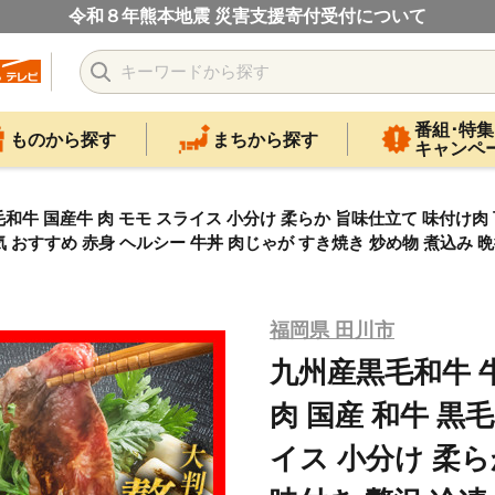
令和８年熊本地震 災害支援寄付受付について
番組･特集
ものから探す
まちから探す
キャンペ
黒毛和牛 国産牛 肉 モモ スライス 小分け 柔らか 旨味仕立て 味付け肉
気 おすすめ 赤身 ヘルシー 牛丼 肉じゃが すき焼き 炒め物 煮込み 晩
福岡県 田川市
九州産黒毛和牛 牛
肉 国産 和牛 黒
イス 小分け 柔ら