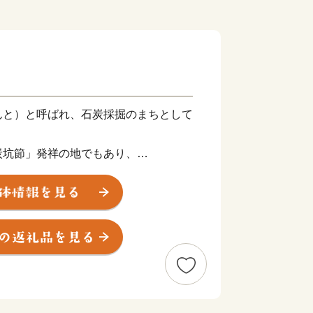
んと）と呼ばれ、石炭採掘のまちとして
炭坑節」発祥の地でもあり、
が高いので、さぞやお月さん煙たかろ」
や「伊田竪坑櫓」、
界の記憶に登録された
」など、
然・歴史・文化が薫るまちです。
、本市のまちづくり及び市民のために効