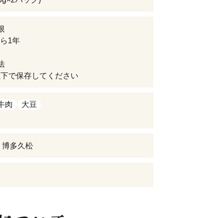
限
ら1年
法
以下で保存してください
牛肉
大豆
 博多久松