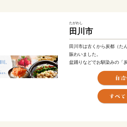
たがわし
田川市
田川市は古くから炭都（た
賑わいました。
盆踊りなどでお馴染みの「
唄の中で、「あんまり煙突
と
唄われている「二本煙突」
また、国内初のユネスコ世
「山本作兵衛コレクション
数々の炭坑遺産を有する自
御支援いただいた寄附金は