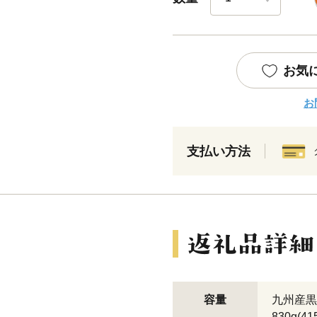
お気
お
支払い方法
容量
九州産黒
830g(4