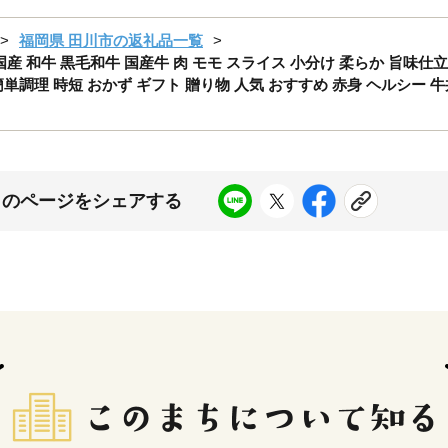
福岡県 田川市の返礼品一覧
 国産 和牛 黒毛和牛 国産牛 肉 モモ スライス 小分け 柔らか 旨味仕
単調理 時短 おかず ギフト 贈り物 人気 おすすめ 赤身 ヘルシー 牛
このページをシェアする