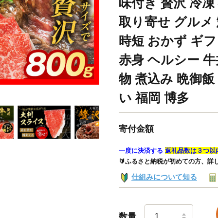
味付き 贅沢 冷凍
取り寄せ グルメ
時短 おかず ギフ
赤身 ヘルシー 牛
物 煮込み 晩御飯
い 福岡 博多
寄付金額
一度に決済する
返礼品数は３つ以
🔰ふるさと納税が初めての方、詳
仕組みについて知る
数量