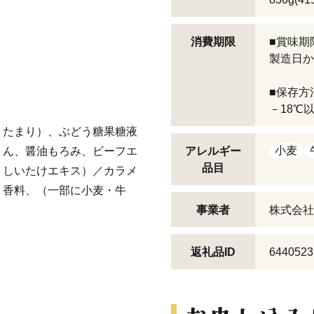
消費期限
■賞味期
製造日か
■保存方
－18℃
、たまり）、ぶどう糖果糖液
小麦
りん、醤油もろみ、ビーフエ
アレルギー
品目
、しいたけエキス）／カラメ
、香料、（一部に小麦・牛
事業者
株式会社
返礼品ID
6440523