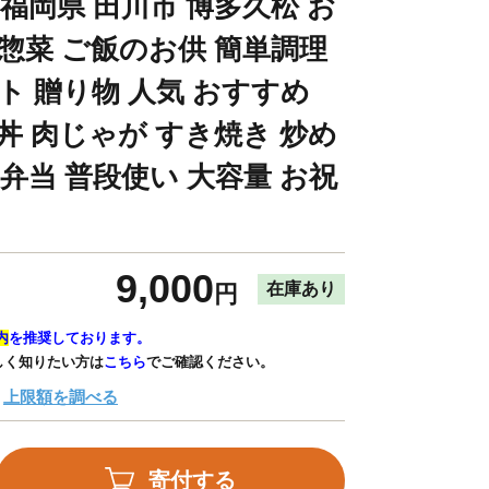
 福岡県 田川市 博多久松 お
 惣菜 ご飯のお供 簡単調理
ト 贈り物 人気 おすすめ
丼 肉じゃが すき焼き 炒め
 弁当 普段使い 大容量 お祝
9,000
在庫あり
円
内
を推奨しております。
しく知りたい方は
こちら
でご確認ください。
上限額を調べる
寄付する