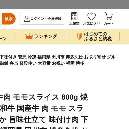
検索
ログイン・会員登録
上限額
お気に入り
カート
はじめての
ランキング
ーン
ふるさと納税
 下味付き 贅沢 冷凍 福岡県 田川市 博多久松 お取り寄せ グル
御飯 弁当 普段使い 大容量 お祝い 福岡 博多
肉 モモスライス 800g 焼
毛和牛 国産牛 肉 モモ スラ
か 旨味仕立て 味付け肉 下