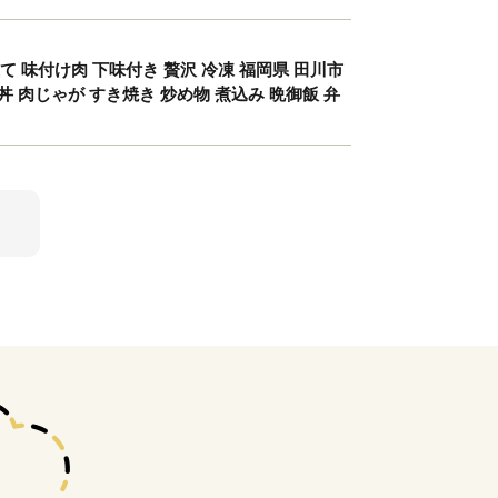
立て 味付け肉 下味付き 贅沢 冷凍 福岡県 田川市
丼 肉じゃが すき焼き 炒め物 煮込み 晩御飯 弁