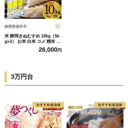
静岡県袋井市
米 静岡きぬむすめ 10kg（5k
g×2） お米 白米 コメ 精米 き
ぬむすめ 静岡県産 袋井市 静
26,000
円
岡県
3万円台