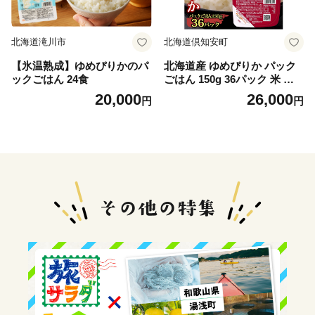
北海道滝川市
北海道倶知安町
【氷温熟成】ゆめぴりかのパ
北海道産 ゆめぴりか パック
ックごはん 24食
ごはん 150g 36パック 米 ホ
クレン 白米 ご飯 パック まと
20,000
26,000
円
円
め買い 簡単 レンジ 仕送り 備
蓄 常温 保存 北海道 倶知安町
お米 レトルト ごはんパック