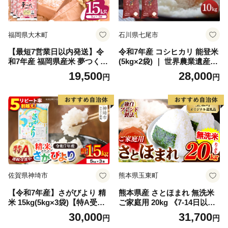
福岡県大木町
石川県七尾市
【最短7営業日以内発送】令
令和7年産 コシヒカリ 能登米
和7年産 福岡県産米 夢つくし
(5kg×2袋) ｜ 世界農業遺産に
15kg 精米 ※北海道・沖縄・
認定された『能登の里山里
19,500
28,000
円
円
離島は配送不可
海』で育まれたお米 国産 石
川県 七尾市 ※2026年6月～発
送
佐賀県神埼市
熊本県玉東町
【令和7年産】さがびより 精
熊本県産 さとほまれ 無洗米
米 15kg(5kg×3袋)【特A受賞
ご家庭用 20kg 《7-14日以内
米 人気 佐賀県産 ブランド米
に出荷予定(土日祝除く)》熊
30,000
31,700
円
円
増田米穀】(H015225)
本県 玉名郡 玉東町 米 こめ