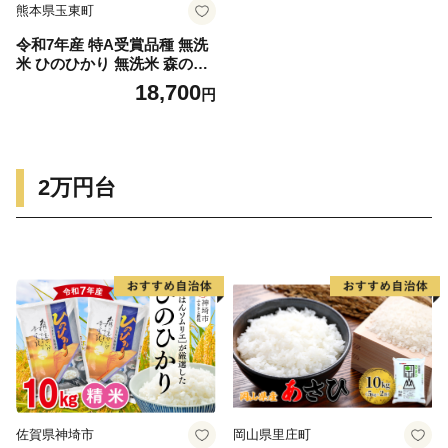
熊本県玉東町
令和7年産 特A受賞品種 無洗
米 ひのひかり 無洗米 森のく
まさん 計10kg 食べ比べ 厳選
18,700
円
お楽しみセット 熊本県産 玉
東町産含む 5kg×2袋 無洗米
精米 玉東町 森くま 10kg《7-
14日以内に出荷予定(土日祝
除く)》ブランド米
2万円台
佐賀県神埼市
岡山県里庄町