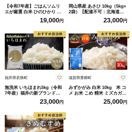
【令和7年産】ごはんソムリ
岡山県産 あさひ 10kg（5kg×
エが厳選 白米 ひのひかり 10
2袋）【配達不可：北海道・
kg【神埼市産 米 お米 精米 白
沖縄・離島】 米 お米 白米 こ
19,000
23,000
円
円
米 10kg 5kg×2 ひのひかり ブ
め ご飯 精米
ランド米 食味鑑定士】(H063
164)
福井県若狭町
滋賀県豊郷町
無洗米 いちほまれ5kg（令和
みずかがみ 白米 10kg 米 コ
7年産）福井の新ブランド米
メ お米 こめ 精米 ミズカガミ
お米 白米 精米 名作 粒感 粘
滋賀県 豊郷町
23,000
25,000
円
円
り 絶妙 優しい 甘さ