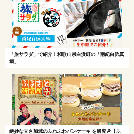
「旅サラダ」で紹介！和歌山県白浜町の「南紀白浜真
鯛」
絶妙な甘さ加減のふわふわパンケーキ を研究🔎【ふ