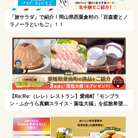
「旅サラダ」で紹介！岡山県西粟倉村の「百森蜜とノ
ラノーラといちご」！！
【Re:Re:（レレ）レストラン】愛南町「モンブラ
ン・ふかうら真鯛スライス・藻塩大福」を拡散希望！
🍴