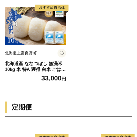
コメ ブレンド米 送料無料
北海道上富良野町
北海道産 ななつぼし 無洗米
10kg 米 特A 獲得 白米 ごはん
道産米 ブランド米 10キロ お
33,000
円
米 ご飯 米 北海道米 JAふら
の ホクレン ホクレン米 送料
無料 北海道 上富良野町
定期便