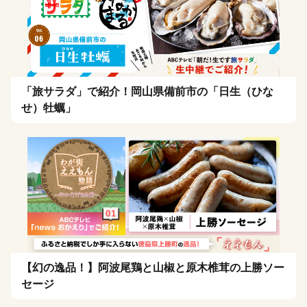
「旅サラダ」で紹介！岡山県備前市の「日生（ひな
せ）牡蠣」
【幻の逸品！】阿波尾鶏と山椒と原木椎茸の上勝ソー
セージ