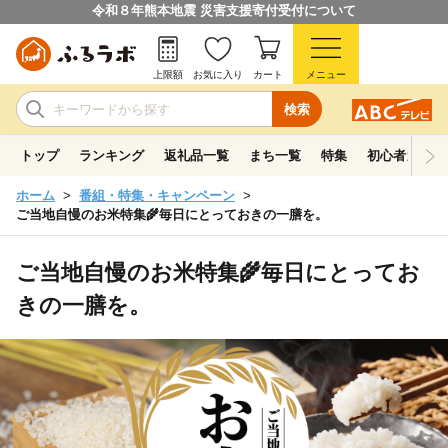
令和８年熊本地震 災害支援寄付受付について
上限額
お気に入り
カート
メニュー
検索
トップ
ランキング
返礼品一覧
まち一覧
特集
初心者ガイド
ホーム
番組・特集・キャンペーン
ご当地自慢のお米特集🌾毎日にとっておきの一膳を。
ご当地自慢のお米特集🌾毎日にとってお
きの一膳を。