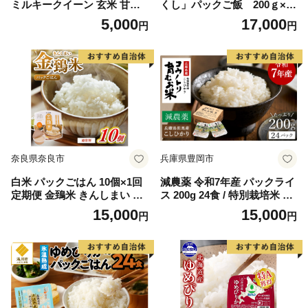
ミルキークイーン 玄米 甘み
くし」パックご飯 200ｇ×24
豊か もちぷち 160g×18食｜
パック[H2308a]
5,000
17,000
円
円
パックご飯 スピード 茨城県
行方市(HE-3)
奈良県奈良市
兵庫県豊岡市
白米 パックごはん 10個×1回
減農薬 令和7年産 パックライ
定期便 金鵄米 きんしまい 定
ス 200g 24食 / 特別栽培米 パ
期 米 お米 精米 産地直送 農
ックご飯 コウノトリ育むお米
15,000
15,000
円
円
家直送 おむすび おにぎり こ
米 コシヒカリ お米 ごはん レ
め お弁当 ご飯 ごはん ブラン
ンチン ご飯 白米 非常食 長期
ド米 奈良県 奈良市 なら 15-0
保存 備蓄 電子レンジ ライス
64
ご飯パック