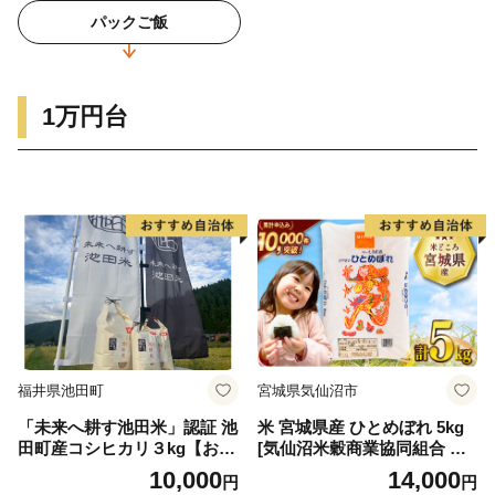
パックご飯
1万円台
福井県池田町
宮城県気仙沼市
「未来へ耕す池田米」認証 池
米 宮城県産 ひとめぼれ 5kg
田町産コシヒカリ３kg【お1
[気仙沼米穀商業協同組合 宮
人様につき３セットまで】
城県 気仙沼市 20565762] 一
10,000
14,000
円
円
等米 ブランド米 白米 精米 ご