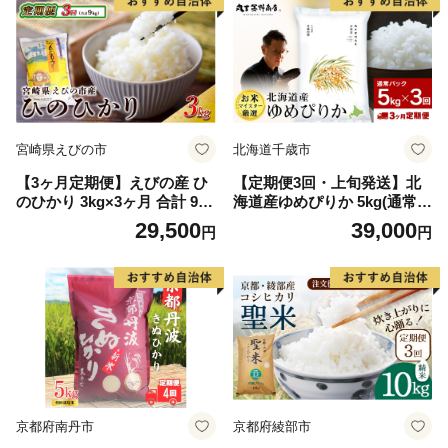
宮崎県えびの市
北海道千歳市
【3ヶ月定期便】えびの産 ひ
【定期便3回・上旬発送】北
のひかり 3kg×3ヶ月 合計 9kg
海道産ゆめぴりか 5kg(通常パ
定期便 米 お米 白米 ヒノヒカ
ック5kg×1袋) 特A お米 千歳
29,500
39,000
円
円
リ おにぎり お弁当 九州 宮崎
北海道米
県 特選米 冷めても美味しい
送料無料
京都府南丹市
京都府綾部市