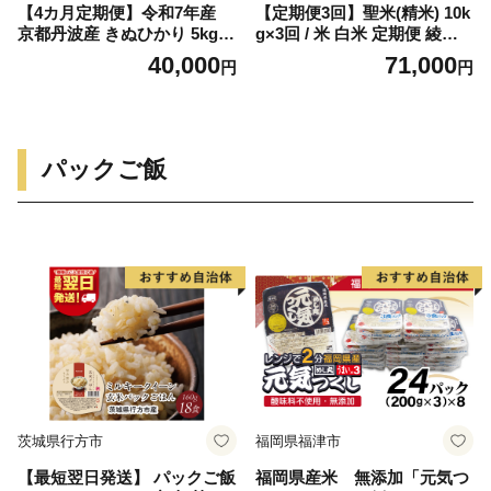
【4カ月定期便】令和7年産
【定期便3回】聖米(精米) 10k
京都丹波産 きぬひかり 5kg
g×3回 / 米 白米 定期便 綾部
合計20kg
市 / 有限会社カメイ［BSDY0
40,000
71,000
円
円
65］
パックご飯
茨城県行方市
福岡県福津市
【最短翌日発送】 パックご飯
福岡県産米 無添加「元気つ