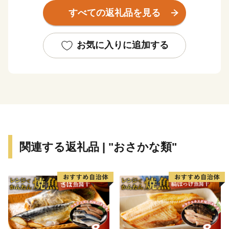
域が広がり、自然や産業、そして都市環境が調和してお
すべての返礼品を見る
り、今なお、成長を続けています。
お気に入りに追加する
★ABCテレビのニュース情報番組「news おかえり」
で、「ハスカップジュエリー』 が紹介されました！
👉
ハスカップジュエリー
★ほかにも魅力的な返礼品がたくさん‼
👉<毛ガニ（330g前後）1尾/a>
👉<生ラム 肩ロース /a>
関連する返礼品 | "おさかな類"