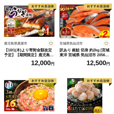
鹿児島県鹿屋市
宮城県気仙沼市
【10/1(木)より寄附金額改定
訳あり 銀鮭 切身 約2kg [宮城
予定】【期間限定】鹿児島県
東洋 宮城県 気仙沼市 205649
大隅産うなぎ蒲焼4尾（400
91] 鮭 魚介類 海鮮 訳アリ 規
12,000
12,500
円
円
g） KN007-023
格外 不揃い さけ サケ 鮭切身
シャケ 切り身 冷凍 家庭用 お
かず 弁当 支援 サーモン 銀鮭
切り身 魚 わけあり