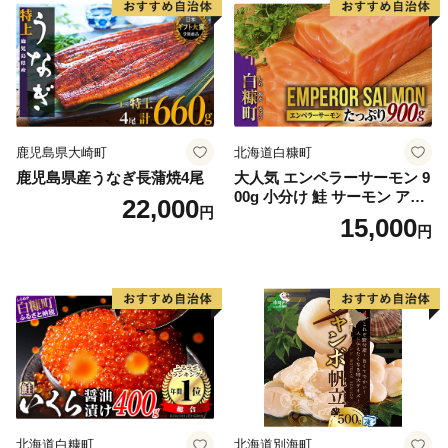
鹿児島県大崎町
北海道白糠町
鹿児島県産うなぎ長蒲焼4尾
大人気 エンペラーサーモン 9
00g 小分け 鮭 サーモン アト
22,000
円
ランティックサーモン 水産
15,000
円
庁長官賞 受賞 さけ シャケ し
ゃけ sake カルパッチョ ソテ
ー レアステーキ 人気 高級 大
満足 美味しい 贈答 生食用 刺
身 お刺身 刺し身 魚介類 海鮮
冷凍 厚切り 薄切り ふるさと
納税 ふるさとチョイス チョ
イス 北海道 白糠町
北海道白糠町
北海道別海町