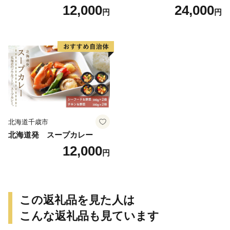
ジ 〈肉の山本〉
40食
12,000
24,000
円
円
北海道千歳市
北海道発 スープカレー
12,000
円
この返礼品を見た人は
こんな返礼品も見ています