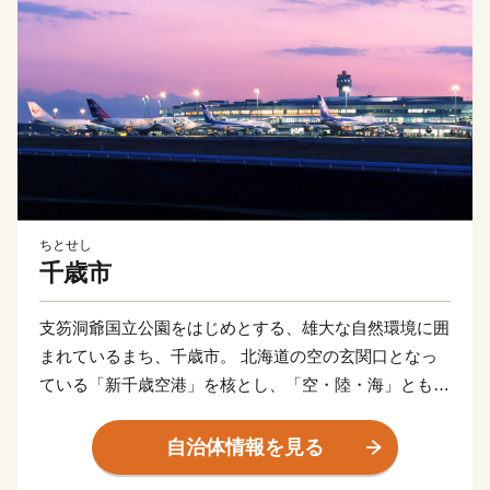
ちとせし
千歳市
支笏洞爺国立公園をはじめとする、雄大な自然環境に囲
まれているまち、千歳市。 北海道の空の玄関口となっ
ている「新千歳空港」を核とし、「空・陸・海」ともに
抜群のアクセスを活かし、北海道の観光拠点となってい
ます。 また、市内11カ所の工業団地には、多くの企業
自治体情報を見る
が立地しているほか、石狩管内一の生産額を誇る農業地