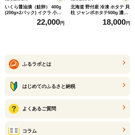
いくら醤油漬（鮭卵） 400g
北海道 野付産 冷凍 ホタテ 貝
(200g×2パック) イクラ 小分
柱 ジャンボホタテ500g 濃厚
け いくら醤油漬 鮭いくら い
な旨味と甘み （ほたて ホタ
22,000
18,000
円
円
くら醤油漬け 鮭 鮭卵 ikura
テ 帆立 貝柱 ホタテ貝柱 大玉
醤油いくら 冷凍いくら いく
大粒 北海道 別海 野付 ふるさ
ら北海道 醤油鮭いくら 人気
と納税）
大好評品 北海道 白糠町
ふるラボとは
はじめてのふるさと納税
よくあるご質問
コラム