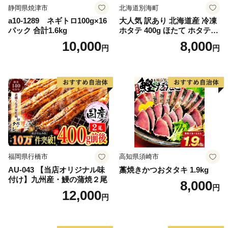
静岡県焼津市
北海道別海町
a10-1289 ネギトロ100g×16
大人気 訳あり 北海道産 冷凍
パック 合計1.6kg
ホタテ 400g ほたて ホタテ
帆立 貝柱 海鮮 魚介類 刺身
10,000
8,000
円
円
大粒 天然 海鮮 ランキング 大
人気 人気 おすすめ 訳あり ）
福岡県行橋市
高知県須崎市
AU-043 【当店オリジナル味
藁焼きかつおタタキ 1.9kg
付け】九州産・鰻の蒲焼２尾
8,000
円
12,000
円