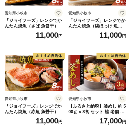
愛知県小牧市
愛知県小牧市
「ジョイフーズ」レンジでか
「ジョイフーズ」レンジでか
んたん焼魚（さば 魚醤干）
んたん焼魚（縞ほっけ 魚醤
干）
11,000
11,000
円
円
愛知県小牧市
愛知県小牧市
「ジョイフーズ」レンジでか
【ふるさと納税】釜めし 約 5
んたん焼魚（赤魚 魚醤干）
00ｇ × 3食 セット 鮭 老舗 急
速冷凍 レンチン 時短 簡単調
11,000
17,000
円
円
理 食品 加工品 海鮮 手作り
ほくほく ご飯 お弁当 おにぎ