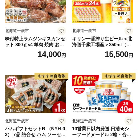
北海道千歳市
北海道千歳市
味付特上ラムジンギスカンセ
キリン一番搾り生ビール＜北
ット 300ｇ×4 羊肉 焼肉 お肉
海道千歳工場産＞350ml（24
味付き BBQ キャンプ ＜肉の
本）
14,000
15,500
円
円
山本＞
北海道千歳市
北海道千歳市
ハムギフトセットB （NYH-0
10営業日以内発送 日清★シ
3） 7品 詰合せ ハム ソーセー
ーフードヌードル 2箱・合計