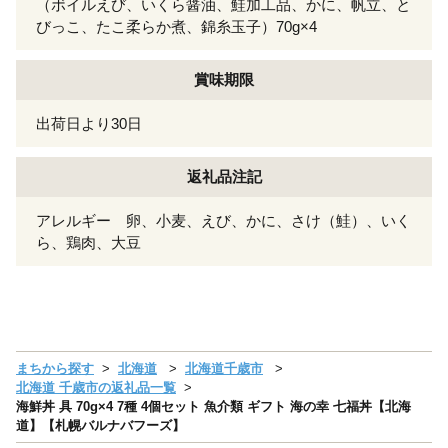
（ボイルえび、いくら醤油、鮭加工品、かに、帆立、と
びっこ、たこ柔らか煮、錦糸玉子）70g×4
賞味期限
出荷日より30日
返礼品注記
アレルギー 卵、小麦、えび、かに、さけ（鮭）、いく
ら、鶏肉、大豆
まちから探す
北海道
北海道千歳市
北海道 千歳市の返礼品一覧
海鮮丼 具 70g×4 7種 4個セット 魚介類 ギフト 海の幸 七福丼【北海
道】【札幌バルナバフーズ】