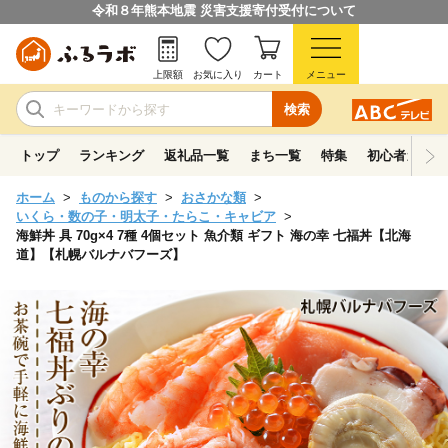
令和８年熊本地震 災害支援寄付受付について
上限額
お気に入り
カート
メニュー
検索
トップ
ランキング
返礼品一覧
まち一覧
特集
初心者ガイド
ホーム
ものから探す
おさかな類
いくら・数の子・明太子・たらこ・キャビア
海鮮丼 具 70g×4 7種 4個セット 魚介類 ギフト 海の幸 七福丼【北海
道】【札幌バルナバフーズ】