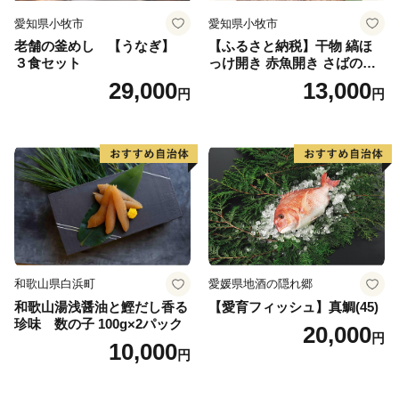
愛知県小牧市
愛知県小牧市
老舗の釜めし 【うなぎ】
【ふるさと納税】干物 縞ほ
３食セット
っけ開き 赤魚開き さばの開
き 魚醤干し 3種 セット 詰め
29,000
13,000
円
円
合わせ 魚 おかず 肉厚 おいし
い さば 赤魚 縞ホッケ ジョイ
フーズ 魚貝類 お取り寄せ お
取り寄せグルメ 魚醤 ナンプ
ラー 愛知県 小牧市 冷凍 送料
無料
和歌山県白浜町
愛媛県地酒の隠れ郷
和歌山湯浅醤油と鰹だし香る
【愛育フィッシュ】真鯛(45)
珍味 数の子 100g×2パック
20,000
円
10,000
円