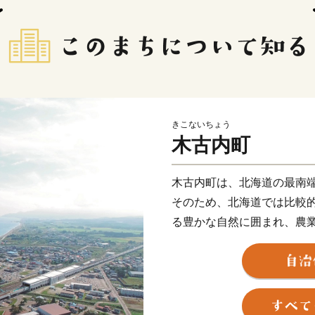
きこないちょう
木古内町
木古内町は、北海道の最南
そのため、北海道では比較
る豊かな自然に囲まれ、農
このほかにも、天保2年（1
社のご神体を清め、1年の
など歴史と関連するイベン