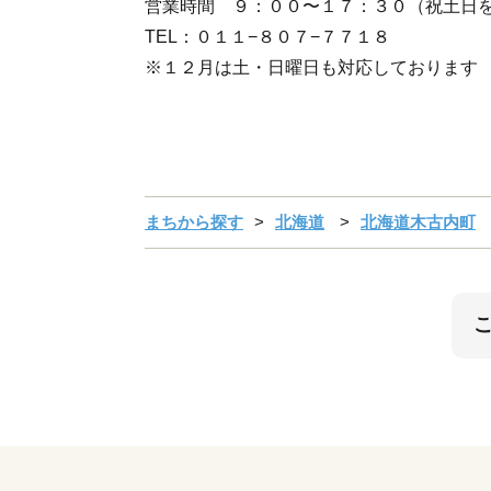
営業時間 ９：００〜１７：３０（祝土日
TEL：０１１−８０７−７７１８
※１２月は土・日曜日も対応しております
まちから探す
北海道
北海道木古内町