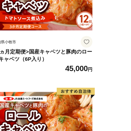
知県小牧市
3ヵ月定期便>国産キャベツと豚肉のロー
キャベツ（6P入り）
45,000
円