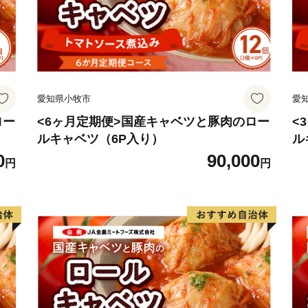
愛知県小牧市
愛
ロー
<6ヶ月定期便>国産キャベツと豚肉のロー
<
ルキャベツ（6P入り）
ル
0
90,000
円
円