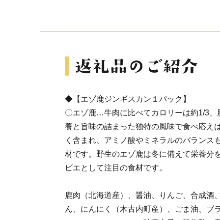
◆【エゾ鹿ジンギスカン１パック】
〇エゾ鹿…牛肉に比べてカロリーは約1/3、脂
養と旨味の詰まった独特の風味で食べ応えは
く含まれ、アミノ酸やミネラルのバランス
材です。野生のエゾ鹿は冬に備えて栄養分
ビエとして注目の食材です。
鹿肉（北海道産）、醤油、りんご、合成酒
ん、にんにく（木古内町産）、ごま油、ブ