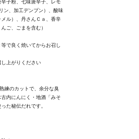
唐辛子粉、七味唐辛子、レモ
トリン、加工デンプン）、酸味
ラメル）、丹さんＣａ、香辛
りんご、ごまを含む）
き等で良く焼いてからお召し
召し上がりください
と熟練のカットで、余分な臭
木古内にんにく・地酒「みそ
使った秘伝だれです。