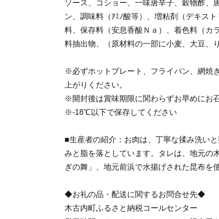
ソース、コショー、一味唐辛子、穀物酢、
ン、調味料（ｱﾐﾉ酸等）、増粘剤（デキス
料、保存料（安息香酸Ｎａ）、着色料（カ
料抽出物、（原材料の一部に小麦、大豆、
※必ずホットプレート、フライパン、網焼
上がりください。
※開封後は賞味期限に関わらずお早めにお
※-18℃以下で保存してください
■生産者の紹介：お肉は、丁寧な揉み洗い
みと脂を落としています。タレは、地元の
ぎの舞」、地元前浜で水揚げされた昆布を
◆お礼の品・配送に関するお問合せ先◆
木古内町ふるさと納税コールセンター