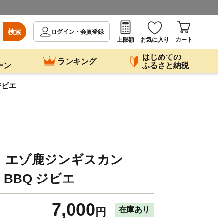
検索
ログイン・会員登録
上限額
お気に入り
カート
はじめての
ランキング
ーン
ふるさと納税
ジビエ
】エゾ鹿ジンギスカン
 BBQ ジビエ
7,000
在庫あり
円