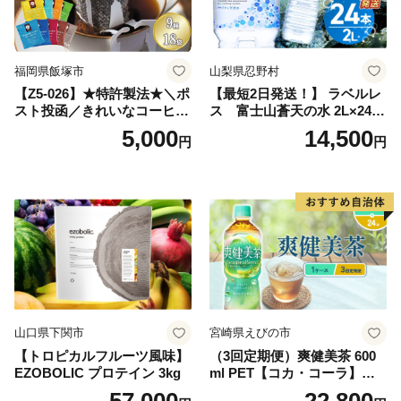
庭用 自宅用 ちゃ りょくちゃ
ふかむしちゃ 急須 甘み 川崎
町 送料無料
福岡県飯塚市
山梨県忍野村
【Z5-026】★特許製法★＼ポ
【最短2日発送！】 ラベルレ
スト投函／きれいなコーヒー
ス 富士山蒼天の水 2L×24本
ドリップバッグ9種セット(18
（4ケース）※離島不可 天然
5,000
14,500
円
円
袋)ゆうパケットでお届け！
水 ミネラルウォーター 水 ペ
ットボトル 2000ml バナジウ
ム天然水 飲料水 軟水 鉱水 国
産 シリカ ミネラル 美容 備蓄
防災 長期保存 富士山 山梨県
忍野村
山口県下関市
宮崎県えびの市
【トロピカルフルーツ風味】
（3回定期便）爽健美茶 600
EZOBOLIC プロテイン 3kg
ml PET【コカ・コーラ】ペ
ットボトル 1ケース(24本) 定
57,000
22,800