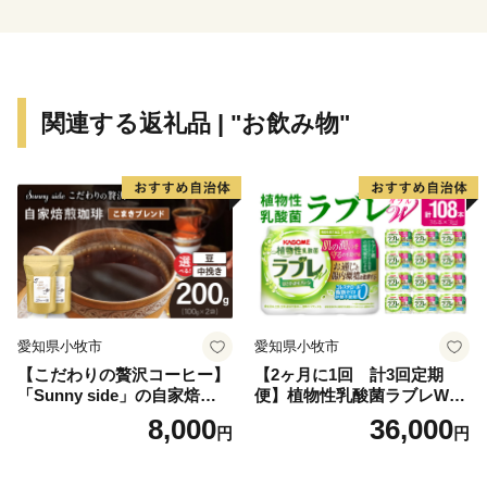
返礼品には、豊かな自然の恵を中心に町の魅力を感じて
いただけるもの多数取り揃えましたので、この機会にぜ
ひお楽しみください！
関連する返礼品 | "お飲み物"
ふるさと納税を通じて、本町の良さを少しでも感じてい
ただければ幸いです。
皆さまのご厚意は、本町のまちづくりに活用させていた
だきますので、これからもご支援賜りますようお願い申
し上げます。
愛知県小牧市
愛知県小牧市
【こだわりの贅沢コーヒー】
【2ヶ月に1回 計3回定期
「Sunny side」の自家焙煎珈
便】植物性乳酸菌ラブレW
琲こまきブレンド（200g）
プレーン36本（計108本）
8,000
36,000
円
円