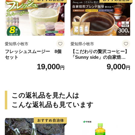
愛知県小牧市
愛知県小牧市
フレッシュスムージー 8個
【こだわりの贅沢コーヒー】
セット
「Sunny side」の自家焙煎珈
琲ブレンド珈琲飲み比べセッ
19,000
9,000
円
円
ト（300g）
この返礼品を見た人は
こんな返礼品も見ています