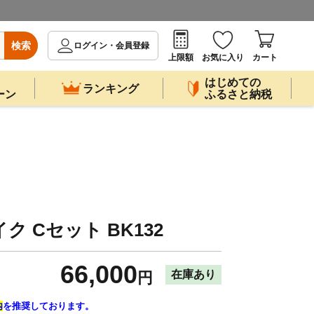
検索
ログイン・会員登録
上限額
お気に入り
カート
はじめての
ランキング
ーン
ふるさと納税
 Cセット BK132
66,000
在庫あり
円
内
を推奨しております。