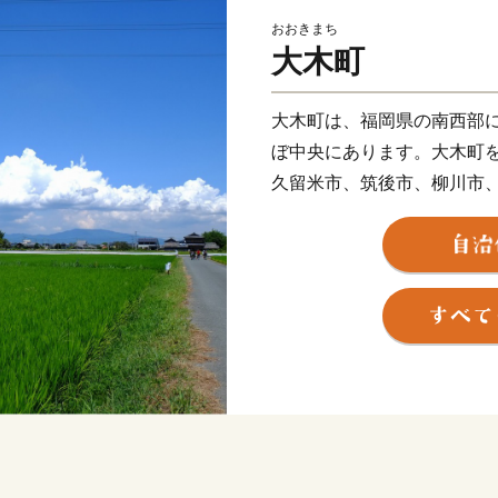
おおきまち
大木町
大木町は、福岡県の南西部
ぼ中央にあります。大木町
久留米市、筑後市、柳川市
福岡市から西鉄天神大牟田
車道（八女インターチェンジ
ます。
温暖多雨の穏やかな気候にく
のほぼ平坦な理想的な田園
の約14％を占める堀（クリ
らしており、その歴史は荘
屈指のクリーク地帯です。