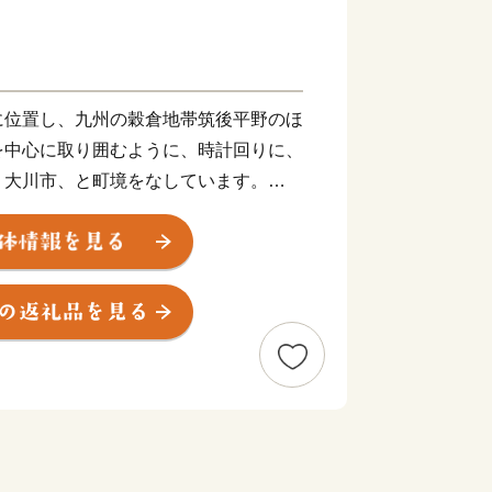
に位置し、九州の穀倉地帯筑後平野のほ
を中心に取り囲むように、時計回りに、
、大川市、と町境をなしています。
線を利用すると約1時間、車で九州自動
）を利用すると約50分の距離にあり
わえて、町全体が標高4〜5メートル
地帯となっています。また、町の総面積
ーク）が、町全域を縦横無尽に張り巡
園時代にまで遡るほど、かつてから日本