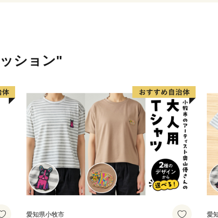
ァッション"
愛知県小牧市
愛