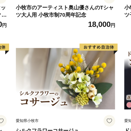
セッ
小牧市のアーティスト奥山優さんのTシャ
小
クラ
ツ大人用 小牧市制70周年記念
ツ
ト
0
18,000
円
円
愛知県小牧市
愛
レ
シルクフラワーコサージュ
ド