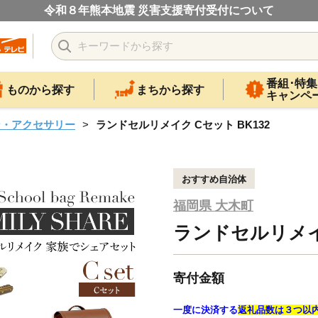
令和８年熊本地震 災害支援寄付受付について
番組･特集
ものから探す
まちから探す
キャンペ
ン・アクセサリー
ランドセルリメイク Cセット BK132
おすすめ自治体
福岡県 大木町
ランドセルリメイク
寄付金額
一度に決済する
返礼品数は３つ以