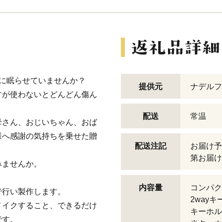
に眠らせていませんか？
提供元
ナデルフ
すが使わないとどんどん傷ん
配送
常温
母さん、おじいちゃん、おば
様へ感謝の気持ちを乗せた贈
配送注記
お届け予
第お届け
みませんか。
内容量
コンパク
で行い製作します。
2wayキ
メイクすること、できるだけ
キーホル
です。