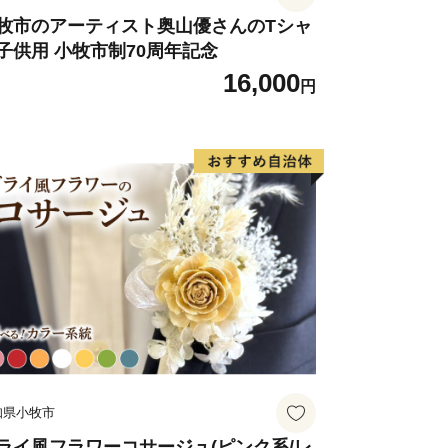
牧市のアーティスト奥山優さんのTシャ
子供用 小牧市制70周年記念
16,000
円
知県小牧市
ライ風フラワーコサージュ(ピンク系/レ