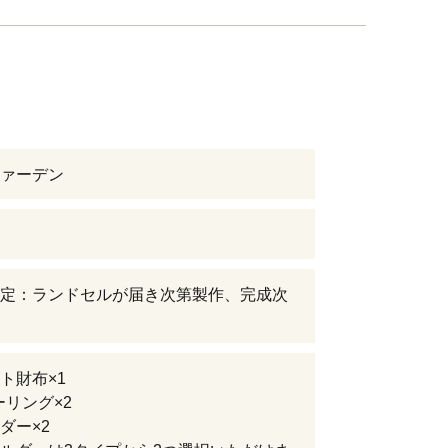
ァーデン
定：ランドセルが届き次第製作、完成次
ト財布×1
ーリング×2
ダー×2