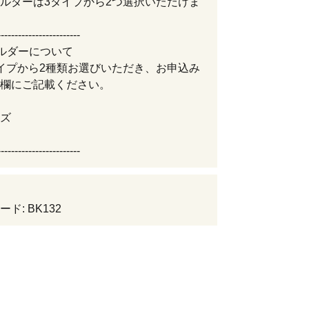
ルダーは3タイプから2つ選択いただけま
------------------------
ルダーについて
イプから2種類お選びいただき、お申込み
欄にご記載ください。
ズ
------------------------
ド: BK132