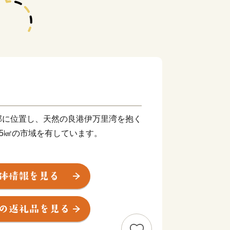
部に位置し、天然の良港伊万里湾を抱く
.25㎢の市域を有しています。
して栄え、「古伊万里文化」の香りが漂
で見ることができる風光明媚なまちで
牛は、肉質はきめ細かで柔らかく、とろ