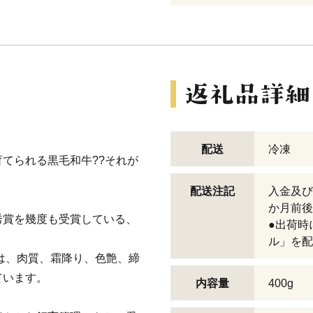
配送
冷凍
てられる黒毛和牛??それが
配送注記
入金及び
か月前後
秀賞を幾度も受賞している、
●出荷時
ル」を配
は、肉質、霜降り、色艶、締
ています。
内容量
400g