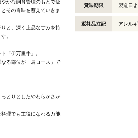
細やかな飼育管理のもとで愛
賞味期限
製造日よ
りとその旨味を蓄えていきま
返礼品注記
アレルギ
降りと、深く上品な甘みを持
ます。
ンド「伊万里牛」。
重なる部位が「肩ロース」で
、
しっとりとしたやわらかさが
な料理でも主役になれる万能