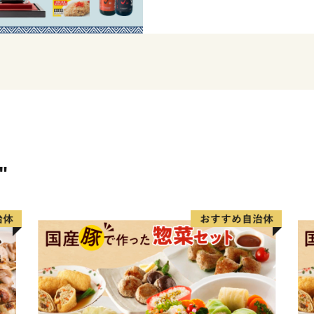
けるほどの美味しさです。
ど、伊万里を代表する特産
大川内山は、伊万里焼の窯
ができます。「秘窯の里」
の煙突が印象的です。
"