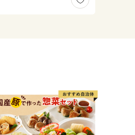
由緒ある枝肉共励会で多くの賞に輝くな
物です。
元が軒を連ねており、楽しみながら散策
にふさわしい山水画のような風景と窯場