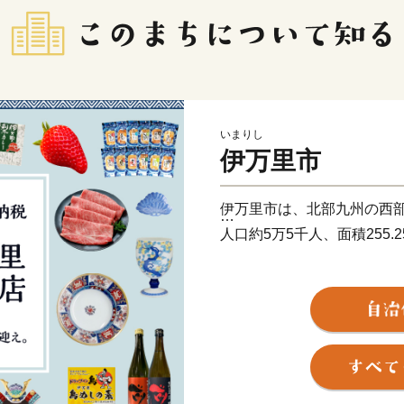
いまりし
伊万里市
伊万里市は、北部九州の西
人口約5万5千人、面積255
古伊万里や石炭の積出港と
う焼き物などを市内の随所
す。
全国的に評判の高い伊万里