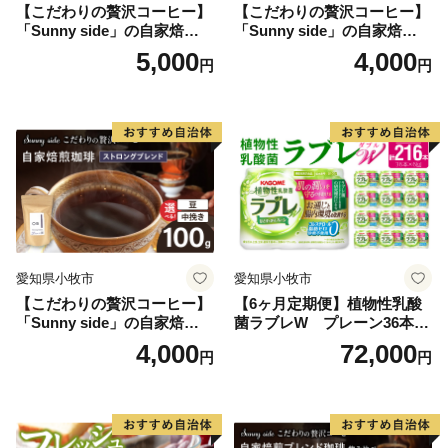
【こだわりの贅沢コーヒー】
【こだわりの贅沢コーヒー】
「Sunny side」の自家焙煎珈
「Sunny side」の自家焙煎珈
琲こまきブレンド（100g）
琲サニーブレンド（100g）
5,000
4,000
円
円
愛知県小牧市
愛知県小牧市
【こだわりの贅沢コーヒー】
【6ヶ月定期便】植物性乳酸
「Sunny side」の自家焙煎珈
菌ラブレW プレーン36本
琲ストロングブレンド（100
（計216本）
4,000
72,000
円
円
g）