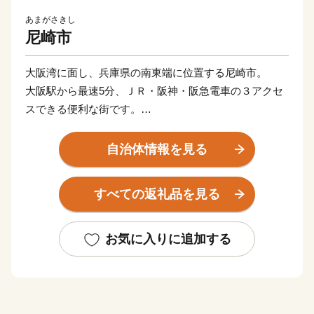
あまがさきし
尼崎市
大阪湾に面し、兵庫県の南東端に位置する尼崎市。
大阪駅から最速5分、ＪＲ・阪神・阪急電車の３アクセ
スできる便利な街です。
尼崎を略して「ＡＭＡ（あま）」と愛着をこめて言う人
も。
自治体情報を見る
■寄附金の使いみち
すべての返礼品を見る
尼崎市では、14通りの寄附金の使いみちを設けており、
尼崎城の整備等に活用する基金のほか、
全国でも珍しい、犬・猫の殺処分ゼロを目指すなどの動
お気に入りに追加する
物愛護に関する
基金などがあります。
■蘇る、尼崎城