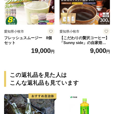
愛知県小牧市
愛知県小牧市
フレッシュスムージー 8個
【こだわりの贅沢コーヒー】
セット
「Sunny side」の自家焙煎珈
琲ブレンド珈琲飲み比べセッ
19,000
9,000
円
円
ト（300g）
この返礼品を見た人は
こんな返礼品も見ています