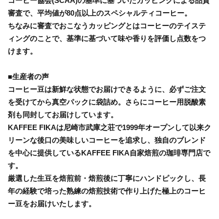
コーヒー協会(SCAA)の基準に基づいたカッピングによる品質
審査で、平均値が80点以上のスペシャルティコーヒー。
ちなみに審査でおこなうカッピングとはコーヒーのテイステ
ィングのことで、基準に基づいて味や香りを評価し点数をつ
けます。
■生産者の声
コーヒー豆は新鮮な状態でお届けできるように、必ずご注文
を受けてから真空パックに袋詰め。さらにコーヒー用脱酸素
剤も同封してお届けしています。
KAFFEE FIKAは尼崎市武庫之荘で1999年オープンして以来ク
リーンな後口の美味しいコーヒーを追求し、独自のブレンド
を中心に提供しているKAFFEE FIKA自家焙煎の珈琲専門店で
す。
厳選した生豆を焙煎前・焙煎後に丁寧にハンドピックし、長
年の経験で培った熟練の焙煎技術で作り上げた極上のコーヒ
ー豆をお届けいたします。