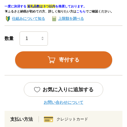
一度に決済する
返礼品数は３つ以内
を推奨しております。
🔰ふるさと納税が初めての方、詳しく知りたい方は
こちら
でご確認ください。
仕組みについて知る
上限額を調べる
数量
寄付する
お気に入りに追加する
お問い合わせについて
支払い方法
クレジットカード