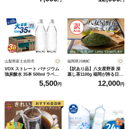
山梨県富士吉田市
福岡県川崎町
VOX ストレート バナジウム
【訳あり品】八女星野茶 深
強炭酸水 35本 500ml ラベル
蒸し茶1100g 福岡が誇る日本
レス【富士吉田市限定カート
茶_ 訳アリ 常温 お茶 茶袋 常
5,500
12,000
円
円
ン】
備品 おちゃ ocha 茶葉 緑茶
飲料 飲み物 八女 茶 日本茶
深むし茶 深蒸し 訳あり お茶
っぱ tea 八女茶 お手軽 簡単
小分け お土産 お取り寄せ グ
ルメ 福岡 九州 福岡県 国産
日本 ふかむし茶 ふかむし 家
庭用 自宅用 ちゃ りょくちゃ
ふかむしちゃ 急須 甘み 川崎