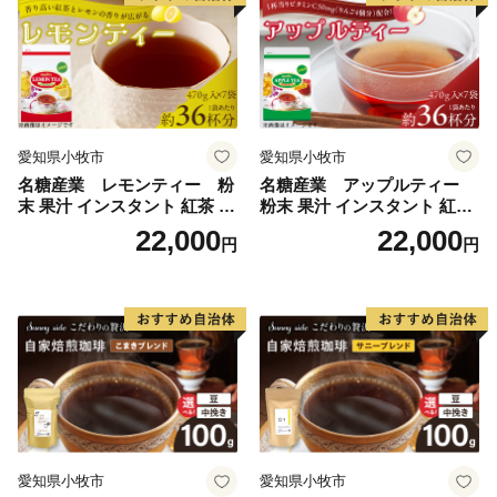
愛知県小牧市
愛知県小牧市
名糖産業 レモンティー 粉
名糖産業 アップルティー
末 果汁 インスタント 紅茶 ビ
粉末 果汁 インスタント 紅茶
タミンC 袋 ロングセラー 粉
ティー ビタミンC 袋 ロング
22,000
22,000
円
円
末飲料 粉末茶 簡単 手軽 ホッ
セラー 粉末飲料 粉末茶 簡単
ト アイス
手軽 ホット アイス
愛知県小牧市
愛知県小牧市