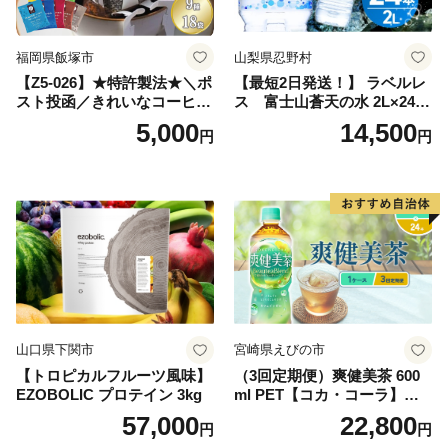
町 送料無料
福岡県飯塚市
山梨県忍野村
【Z5-026】★特許製法★＼ポ
【最短2日発送！】 ラベルレ
スト投函／きれいなコーヒー
ス 富士山蒼天の水 2L×24本
ドリップバッグ9種セット(18
（4ケース）※離島不可 天然
5,000
14,500
円
円
袋)ゆうパケットでお届け！
水 ミネラルウォーター 水 ペ
ットボトル 2000ml バナジウ
ム天然水 飲料水 軟水 鉱水 国
産 シリカ ミネラル 美容 備蓄
防災 長期保存 富士山 山梨県
忍野村
山口県下関市
宮崎県えびの市
【トロピカルフルーツ風味】
（3回定期便）爽健美茶 600
EZOBOLIC プロテイン 3kg
ml PET【コカ・コーラ】ペ
ットボトル 1ケース(24本) 定
57,000
22,800
円
円
期便 3回(72本) セット お茶