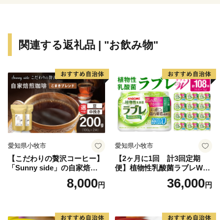
1618年に戸田氏鉄によって、
三重の堀、四層の天守を持つ尼崎城が築かれました。
敷地は甲子園球場の約3.5倍もの大きさがあったようで
関連する返礼品 | "お飲み物"
す。
明治の廃城令により、今はその姿を見ることはできなく
なりましたが、
当時の尼崎城西三の丸エリアにあたる尼崎城址公園内に
本丸の一部である
天守が整備されることとなり、
平成31年3月、400年の時を越えてついに尼崎城が蘇り
ました。
愛知県小牧市
愛知県小牧市
【こだわりの贅沢コーヒー】
【2ヶ月に1回 計3回定期
「Sunny side」の自家焙煎珈
便】植物性乳酸菌ラブレW
琲こまきブレンド（200g）
プレーン36本（計108本）
8,000
36,000
円
円