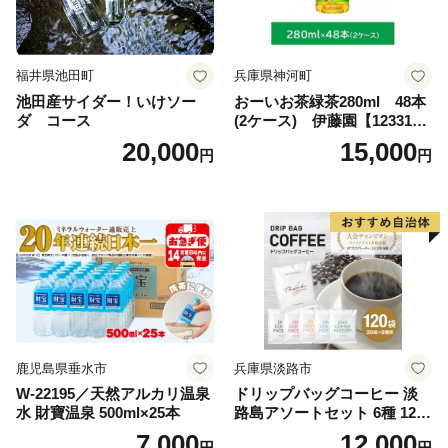
福井県池田町
兵庫県神河町
池田産サイダー！いけソー
おーいお茶緑茶280ml 48本
ダ コース
(2ケース) 伊藤園【123317
3】
20,000
15,000
円
円
鹿児島県垂水市
兵庫県淡路市
W-22195／天然アルカリ温泉
ドリップバッグコーヒー 淡
水 財寶温泉 500ml×25本
路島アソートセット 6種 120
袋 飲み比べ コーヒー
7,000
12,000
円
円