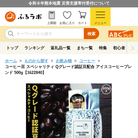
令和８年熊本地震 災害支援寄付受付について
上限額
お気に入り
カート
メニュー
検索
トップ
ランキング
返礼品一覧
まち一覧
特集
初心者ガイド
ホーム
ものから探す
お飲み物
コーヒー
コーヒー豆 スペシャリティ Qグレード認証豆配合 アイスコーヒーブレ
ンド 500g【1622840】