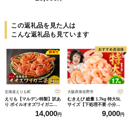
この返礼品を見た人は
こんな返礼品も見ています
北海道えりも町
大阪府泉佐野市
えりも【マルデン特製】訳あ
むきえび 総量 1.7kg 特大5L
り ボイルオオズワイガニ姿2
サイズ【下処理不要 小分け 8
kg《1kg(４尾～５尾)×2》【e
50g×2P 訳あり サイズ不揃い
14,000
9,000
円
円
r002-051-a】 / ふるさと納税
バナメイエビ バラ凍結】
オオズワイガニ ズワイガニ
訳あり 北海道 日高 浜茹で ボ