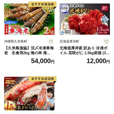
イル済み 冷凍 カニ 蟹 かに
カニ味噌 甲羅 お得 格安 小ぶ
り 解凍 カニ鍋 甲羅焼き 海鮮
返礼品 特産品 新鮮 濃厚 旨み
簡単調理 家庭用 ギフト グル
メ
沖縄県久米島町
北海道厚岸町
【久米島漁協】活〆冷凍車海
北海道厚岸産 訳あり 冷凍ボ
老 生食用2kg 海の幸 海鮮
イル 花咲がに 1.5kg前後 (3尾
車えび クルマエビ 高級食材
～5尾入) 蟹 花咲ガニ 魚介類
54,000
12,000
円
円
生食 刺身 鮮度抜群 プリプリ
魚介 [№5863-1090]
甘み 旨味 塩焼き 天ぷら 素揚
げ BBQ シーフード 贈答 贈
り物 お歳暮 お中元