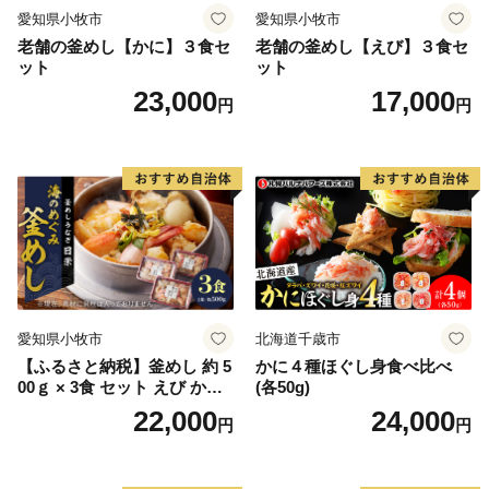
愛知県小牧市
愛知県小牧市
四季折々のお酒の魅力を全国の皆様にご体感頂ければと
老舗の釜めし【かに】３食セ
老舗の釜めし【えび】３食セ
思います。
ット
ット
★ABCテレビのニュース情報番組「キャスト」で 養老
23,000
17,000
円
円
酒造が紹介されました！
👉地酒の隠れ郷 えひめ定期便
愛知県小牧市
北海道千歳市
【ふるさと納税】釜めし 約 5
かに４種ほぐし身食べ比べ
00ｇ × 3食 セット えび かに
(各50g)
海のめぐみ 老舗 急速冷凍 レ
22,000
24,000
円
円
ンチン 時短 簡単調理 食品 加
工品 ご飯 お弁当 おにぎり お
茶漬け お取り寄せ お取り寄