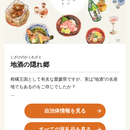
じざけのかくれざと
地酒の隠れ郷
柑橘王国として有名な愛媛県ですが、実は”地酒”の名産
地でもあるのをご存じでしたか？
恵み豊かな海から獲れる海産物や、温暖な気候に育まれ
た農畜産物など、
自治体情報を見る
食材の宝庫である愛媛では、昔から、こうした食材で作
られた料理に合うよう、
すべての返礼品を見る