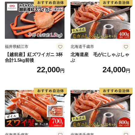
せグルメ 愛知県 小牧市 送料
無料
福井県鯖江市
北海道千歳市
【越前産】紅ズワイガニ 3杯
北海道産 毛がにしゃぶしゃ
合計1.5kg前後
ぶ
22,000
24,000
円
円
北海道千歳市
北海道千歳市