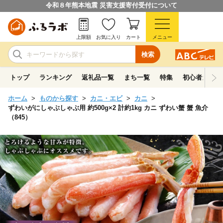
令和８年熊本地震 災害支援寄付受付について
上限額
お気に入り
カート
メニュー
検索
トップ
ランキング
返礼品一覧
まち一覧
特集
初心者ガイド
ホーム
ものから探す
カニ・エビ
カニ
ずわいがにしゃぶしゃぶ用 約500g×2 計約1kg カニ ずわい蟹 蟹 魚介
（845）