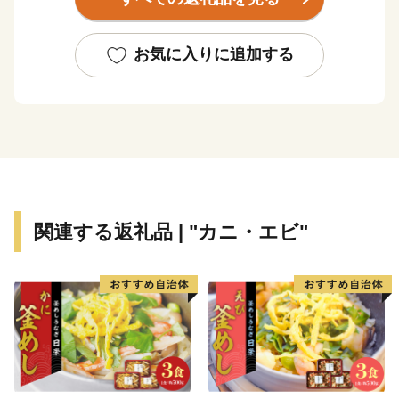
「淡麗うま口」
の特徴のある日本酒が県内各地で醸され
てきました。
お気に入りに追加する
現在、愛媛にある酒蔵は35。人口に比べると数は多いも
のの、年間生産量180㎘以下の比較的小さな規模のとこ
ろがほとんどであるため、愛媛の地酒の全国的な知名度
はまだ高くはありません。
しかしながら、多くの蔵元が全国新酒鑑評会で入賞する
など、愛媛の酒造りは高い評価を受けており、愛媛県は
全国有数の
”地酒の隠れ郷”
であると言っても過言ではあ
関連する返礼品 | "カニ・エビ"
りません。
今回は選りすぐりの地酒のサブスクリプション型返礼品
をご案内します。
「我々が誇る日本酒のハーモニーを楽しんでください。
そして是非愛媛県にご来訪ください！」