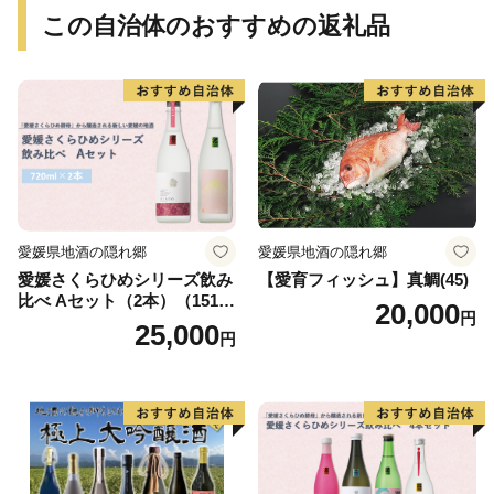
ず【uot773A】
この自治体のおすすめの返礼品
愛媛県地酒の隠れ郷
愛媛県地酒の隠れ郷
愛媛さくらひめシリーズ飲み
【愛育フィッシュ】真鯛(45)
比べ Aセット（2本）（151-
20,000
円
1）
25,000
円