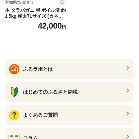
宮城県気仙沼市
本 タラバガニ 脚 ボイル済 約
1.5kg 極太7Lサイズ [カネダ
イ 宮城県 気仙沼市 2056432
42,000
円
6] カニ かに 蟹 たらばがに た
らば蟹 タラバ蟹 たらば タラ
バ ボイル
ふるラボとは
はじめてのふるさと納税
よくあるご質問
コラム