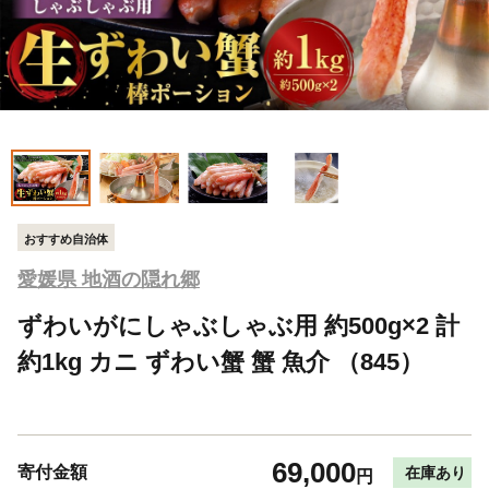
おすすめ自治体
愛媛県 地酒の隠れ郷
ずわいがにしゃぶしゃぶ用 約500g×2 計
約1kg カニ ずわい蟹 蟹 魚介 （845）
69,000
寄付金額
在庫あり
円