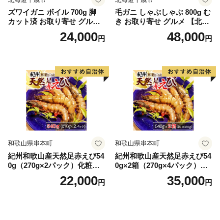
ズワイガニ ボイル 700g 脚
毛ガニ しゃぶしゃぶ 800g む
カット済 お取り寄せ グルメ
き お取り寄せ グルメ 【北海
【北海道】【札幌バルナバフ
道】【札幌バルナバフーズ】
24,000
48,000
円
円
ーズ】
和歌山県串本町
和歌山県串本町
紀州和歌山産天然足赤えび54
紀州和歌山産天然足赤えび54
0g（270g×2パック）化粧箱
0g×2箱（270g×4パック）化
入 ※2026年12月上旬〜2027
粧箱入 ※2026年12月上旬〜2
22,000
35,000
円
円
年2月上旬頃順次発送予定
027年2月上旬頃順次発送予定
（お届け日指定不可）／海老
（お届け日指定不可）（お届
エビ えび クマエビ 足赤 天然
け日指定不可）／海老 エビ
おかず【uot772A】
えび クマエビ 足赤 天然 おか