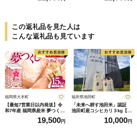
この返礼品を見た人は
こんな返礼品も見ています
福岡県大木町
福井県池田町
【最短7営業日以内発送】令
「未来へ耕す池田米」認証
和7年産 福岡県産米 夢つくし
池田町産コシヒカリ３kg【お
15kg 精米 ※北海道・沖縄・
1人様につき３セットまで】
19,500
10,000
円
円
離島は配送不可