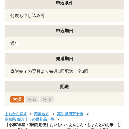
申込条件
何度も申し込み可
申込期日
通年
発送期日
寄附完了の翌月より毎月1回配送、全3回
配送
常温
冷蔵
冷凍
まちから探す
四国地方
高知県四万十市
高知県 四万十市の返礼品一覧
【令和7年産・3回定期便】おいしい・あんしん・しまんとのお米 し