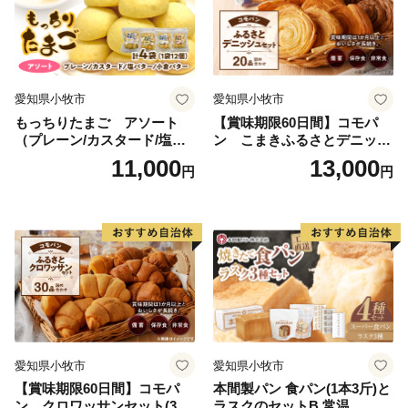
愛知県小牧市
愛知県小牧市
もっちりたまご アソート
【賞味期限60日間】コモパ
（プレーン/カスタード/塩バ
ン こまきふるさとデニッシ
ター/小倉バター）
ュセット（20個入り）／災害
11,000
13,000
円
円
用備蓄 保存食 非常食 防災グ
ッズにも
愛知県小牧市
愛知県小牧市
【賞味期限60日間】コモパ
本間製パン 食パン(1本3斤)と
ン クロワッサンセット(30
ラスクのセットB 常温