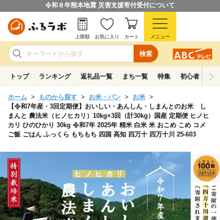
令和８年熊本地震 災害支援寄付受付について
上限額
お気に入り
カート
メニュー
検索
トップ
ランキング
返礼品一覧
まち一覧
特集
初心者ガイド
ホーム
ものから探す
お米・パン
お米
【令和7年産・3回定期便】おいしい・あんしん・しまんとのお米 し
まんと 農法米（ヒノヒカリ）10kg×3回（計30kg）国産 定期便 ヒノヒ
カリ ひのひかり 30kg 令和7年 2025年 精米 白米 米 おこめ こめ コメ
ご飯 ごはん ふっくら もちもち 四国 高知 四万十 四万十川 25-603