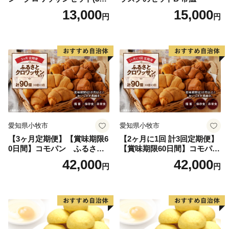
個入り)／災害用備蓄 保存食
13,000
15,000
円
円
非常食 防災グッズにも
愛知県小牧市
愛知県小牧市
【3ヶ月定期便】【賞味期限6
【2ヶ月に1回 計3回定期便】
0日間】コモパン ふるさと
【賞味期限60日間】コモパ
クロワッサンセット（計90
ン ふるさとクロワッサンセ
42,000
42,000
円
円
個）／災害用備蓄 保存食 非
ット（計90個）／災害用備蓄
常食 防災グッズにも
保存食 非常食 防災グッズに
も