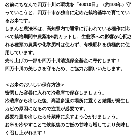
名前にちなんで四万十川の環境を「40010日」（約100年）守
っていこうと、四万十市が独自に定めた栽培基準で育ててい
るお米です。
しまんと農法米は、高知県内で通常に行われている稲作に比
べて栽培期間中農薬を5割カットし、生態系への影響が心配さ
れる種類の農薬や化学肥料は使わず、有機肥料を積極的に使
用しています。
売り上げの一部を四万十川清流保全基金に寄付します！
四万十川の美しさを守るため、ご協力お願いいたします。
＜お米のおいしい保存方法＞
密閉した容器に入れて冷蔵庫で保存しましょう。
冷蔵庫から出した後、高温多湿の場所に置くと結露が発生し
カビの原因になるので注意が必要です。
必要な量を出したら冷蔵庫に戻すよう心がけましょう。
お米を冷やすことで炊飯後のご飯の甘味も増してより美味し
く召し上がれます！