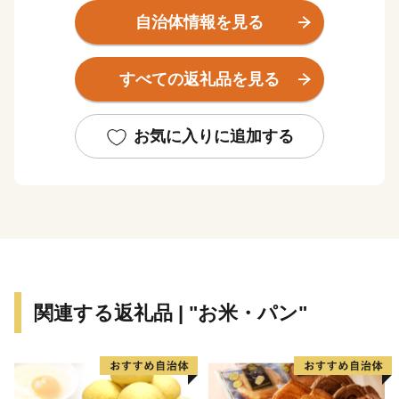
都を模したまちづくりを始めたことから、「土佐の小京
自治体情報を見る
都」と呼ばれています。
すべての返礼品を見る
【お問い合わせはこちら】
・申込・書類・ご入金方法はこちら
お気に入りに追加する
株式会社 本気モード
電話：0875-24-8056
平日8:30～17:00
Email：shimanto@furusato-city.com
・返礼品・お届けの時期はこちら
株式会社 本気モード
関連する返礼品 | "お米・パン"
電話：0875-24-8056
平日8:30～17:00
Email：shimanto@furusato-city.com