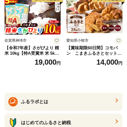
佐賀県神埼市
愛知県小牧市
【令和7年産】さがびより 精
【賞味期限60日間】コモパ
米 10kg【特A受賞米 米 5kg×
ン こまきふるさとセット
2袋 お米 コメ こめ 国産 美味
（24個入り）／災害用備蓄
19,000
14,000
円
円
しい ブランド米 人気 ランキ
保存食 非常食 防災グッズに
ング 増田米穀】(H015224)
も
ふるラボとは
はじめてのふるさと納税