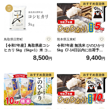
鳥取県日野町
熊本県玉東町
【令和7年産】鳥取県産コシ
令和7年産 無洗米 ひのひかり
ヒカリ 5kg（5kg×1）米 コシ
5kg《7-14日以内に出荷予定
ヒカリ こしひかり お米 白米
(土日祝除く)》コメ 米 無洗米
8,500
9,400
円
円
精米 5キロ おこめ こめ コメ
高レビュー｜人気米 熊本県
真空パック包装 真空包装 長
産米 お米 生活応援米
期保存 単一原料米 鳥取県日
野町産 Elevation