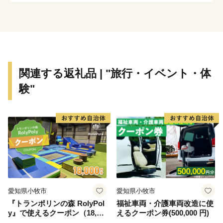
330°の眺望は、地球の丸さを実感できます。
◆ワンストップ特例申請書PDF
https://www.soumu.go.jp/main_content/000397109.pdf
◆ふるさと納税の流れ（総務省）
関連する返礼品 | "旅行・イベント・体
https://www.soumu.go.jp/main_sosiki/jichi_zeisei/czaisei/czai
験"
◆ワンストップ特例について（総務省）
http://www.soumu.go.jp/main_sosiki/jichi_zeisei/czaisei/czaise
◆ふるさと納税お問い合わせセンター
TEL:050-3355-3823
Mail:furusato-nakashibetsu@ccs1981.jp
愛知県小牧市
愛知県小牧市
■不良品の取扱について
『トランポリンの森 RolyPol
福祉車両・介護車両改造に使
お礼の品の受け取り時に必ず確認をお願いいたします。
y』で使えるクーポン（18,00
えるクーポン券(500,000 円)
万が一、次のような場合には、画像をご用意の上、ふる
0円）