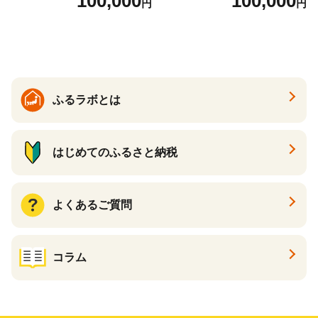
100,000
100,000
円
円
ら ほたて 海鮮 牛肉 別海町
ケーキ アイス （ 後から 選べ
る カタログ カタログポイン
ト カタログギフト あとから
カタログ あとからカタログ
ポイント あとからカタログ
ギフト ふるさと納税 ）
ふるラボとは
はじめてのふるさと納税
よくあるご質問
コラム