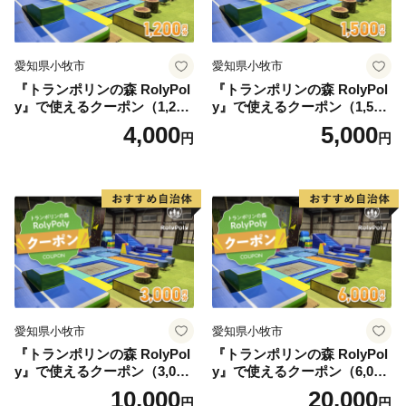
●長期不在のご予定があれば備考欄にご記入ください。
●お申し込み後のお礼の品の変更は受けかねますので、
ご了承ください。
愛知県小牧市
愛知県小牧市
●ご注文の状況によっては、一時的に品切れが発生する
『トランポリンの森 RolyPol
『トランポリンの森 RolyPol
場合があります。
y』で使えるクーポン（1,200
y』で使えるクーポン（1,500
円）
円）
●メーカーの都合により仕様などが変更される場合があ
4,000
5,000
円
円
ります。
●色調が実物と異なる場合があります。
●写真はイメージです。小物類は商品に含まれません。
愛知県小牧市
愛知県小牧市
『トランポリンの森 RolyPol
『トランポリンの森 RolyPol
y』で使えるクーポン（3,000
y』で使えるクーポン（6,000
円）
円）
10,000
20,000
円
円