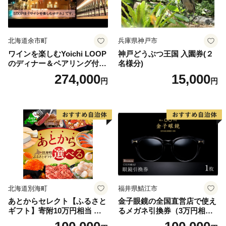
北海道余市町
兵庫県神戸市
ワインを楽しむYoichi LOOP
神戸どうぶつ王国 入園券(２
のディナー＆ペアリング付宿
名様分)
泊プラン＜デラックスツイン
274,000
15,000
円
円
＞
北海道別海町
福井県鯖江市
あとからセレクト【ふるさと
金子眼鏡の全国直営店で使え
ギフト】寄附10万円相当 あ
るメガネ引換券（3万円相
とから選べる！ ギフト いく
当） Bronze