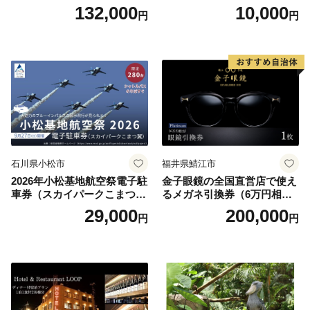
べるボディセラピー90分/1名
原町ふるさと感謝券（3,000
132,000
10,000
円
円
円分）【トラベル 観光 旅行
お土産 群馬県 長野原町 北軽
井沢】
石川県小松市
福井県鯖江市
2026年小松基地航空祭電子駐
金子眼鏡の全国直営店で使え
車券（スカイパークこまつ
るメガネ引換券（6万円相
翼） 駐車場 シャトルバスの
当） Platinum
29,000
200,000
円
円
りばすぐ 石川県 小松市