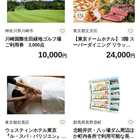
神奈川県川崎市
東京都文京区
川崎国際生田緑地ゴルフ場
【東京ドームホテル】 3階 ス
ご利用券 3,000点
ーパーダイニング リラッサ
ランチブッフェ お食事券 大
10,000
24,000
円
円
人1名様分 関東 東京 ご利用
券 ランチ 昼食 食事券 レスト
ラン ブッフェ 東京都 お食事
券
東京都目黒区
群馬県長野原町
ウェスティンホテル東京
北軽井沢・八ッ場ダム周辺ほ
『ル・スパ・パリジエン』選
か町内各所で利用可能な長野