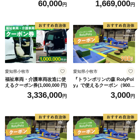
60,000
1,669,000
円
円
さと納税お問い合わせセンターへ電話もしくはメールに
てお問い合わせください。
・申し込まれたお礼の品と届いたお礼の品が異なってい
た場合
・お礼の品が破損している場合
・返品方法等については個別にご相談させていただきま
愛知県小牧市
愛知県小牧市
す。
福祉車両・介護車両改造に使
『トランポリンの森 RolyPol
えるクーポン券(1,000,000 円)
y』で使えるクーポン（900
円）
3,336,000
3,000
ふるさと納税（寄附）をされた方に対し、心ばかりのお
円
円
礼として当町お礼の品を進呈しています。
【対象となるのは】町外在住の方で、１回1,000円以上
ふるさと納税(寄附)をされた方が対象となります。
●お届けの日付指定はお受けしておりません。