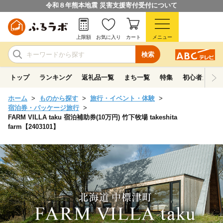
令和８年熊本地震 災害支援寄付受付について
上限額
お気に入り
カート
メニュー
検索
トップ
ランキング
返礼品一覧
まち一覧
特集
初心者ガイド
ホーム
ものから探す
旅行・イベント・体験
宿泊券・パッケージ旅行
FARM VILLA taku 宿泊補助券(10万円) 竹下牧場 takeshita
farm【2403101】