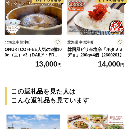
北海道中標津町
北海道中標津町
ONUKI COFFEE人気の3種10
韓国風ピリ辛塩辛「ホタミミ
0g（豆）×3（DAILY・FREN
ヂョ」200g×4個【2600201】
CH・パプアニューギニア）
13,000
14,000
円
円
【2700102】
この返礼品を見た人は
こんな返礼品も見ています