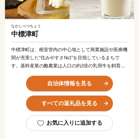
なかしべつちょう
中標津町
中標津町は、根室管内の中心地として商業施設や医療機
関が充実した“住みやすさ№1”を目指しているまちで
す。基幹産業の酪農業は人口の約2倍の乳用牛を飼育
し、生産させる牛乳の乳質は日本のトップクラス！ゴー
ダチーズなどの様々な乳製品に加工されています。
自治体情報を見る
また、市街地から車で5分の日本最東端の「中標津空
すべての返礼品を見る
港」は、周囲を知床世界遺産、阿寒湖、屈斜路湖、摩周
湖などの観光地に囲まれた道東の空の玄関として、観光
やビジネスの拠点として利用されています。空港から牧
お気に入りに追加する
場を割って伸びる直線道路「ミルクロード」を通り抜
け、道東の景勝地として人気のある「開陽台」からの