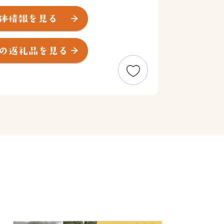
参詣道(通称：熊野古道)」の大きな見
あります。
と、、熊野三山のひとつ「熊野那智大
札所である「那智山青岸渡寺」、そして
「那智の滝」が忽然と姿を現します。
庶民まで実にさまざまな人々が、遠路は
。
げ日本一。
ではなく冷蔵(生)で運ばれたまぐろの
、今日もお店に並びます。
すぐそこに足湯が。
も日帰り温泉もたくさん。