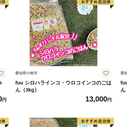
おだやかな太平洋を眺めな
か？
愛知県小牧市
愛
k
fuu シロハラインコ・ウロコインコのごは
f
ん（3kg）
ん
0
13,000
円
円