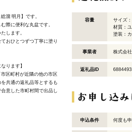
 総溜 明月】です。
容量
サイズ：2
しむ際に便利な丸盆です。
材質：ユ
いたします。
塗装：カ
全ておひとつずつ丁寧に塗り
事業者
株式会社
になります】
返礼品ID
6884493
イ「市区町村が近隣の他の市区
のを共通の返礼品等とするも
で合意した市町村間で出品し
申込条件
何度も申