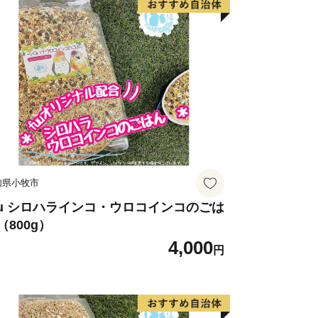
がら、ゆったり、ほっこりしてみません
知県小牧市
uu シロハラインコ・ウロコインコのごは
（800g）
4,000
円