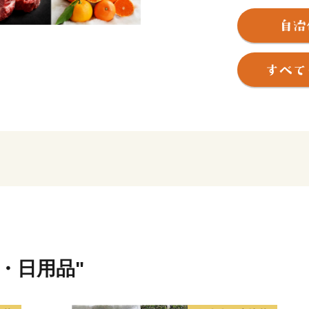
【熊野古道】
世界遺産「紀伊山地の霊場と
所のひとつが那智勝浦町に
苔むした石畳を上っていく
社」、西国三十三所の一番
日本一の落差133mを誇る
いにしえの時代、上皇から
るばるこの地を詣でました
【生まぐろ】
勝浦港は、生まぐろの水揚
生まぐろとは、捕獲後、冷凍
ことです。
もちもちとした生まぐろが
【温泉】
貨・日用品"
JR紀伊勝浦駅を降りると、
源泉数は県内一で、温泉宿