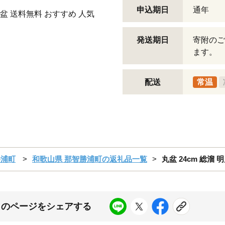
申込期日
通年
盆 送料無料 おすすめ 人気
発送期日
寄附のご
ます。
配送
常温
勝浦町
和歌山県 那智勝浦町の返礼品一覧
丸盆 24cm 総溜 明
このページをシェアする