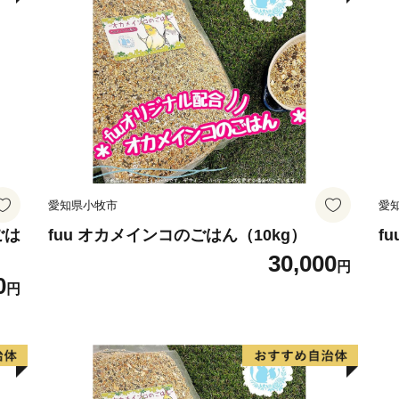
愛知県小牧市
愛
ごは
fuu オカメインコのごはん（10kg）
f
30,000
円
0
円