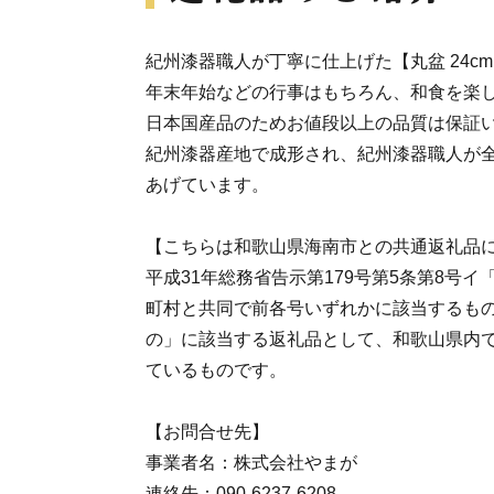
紀州漆器職人が丁寧に仕上げた【丸盆 24cm
年末年始などの行事はもちろん、和食を楽
日本国産品のためお値段以上の品質は保証
紀州漆器産地で成形され、紀州漆器職人が
あげています。
【こちらは和歌山県海南市との共通返礼品
平成31年総務省告示第179号第5条第8号
町村と共同で前各号いずれかに該当するも
の」に該当する返礼品として、和歌山県内
ているものです。
【お問合せ先】
事業者名：株式会社やまが
連絡先：090-6237-6208