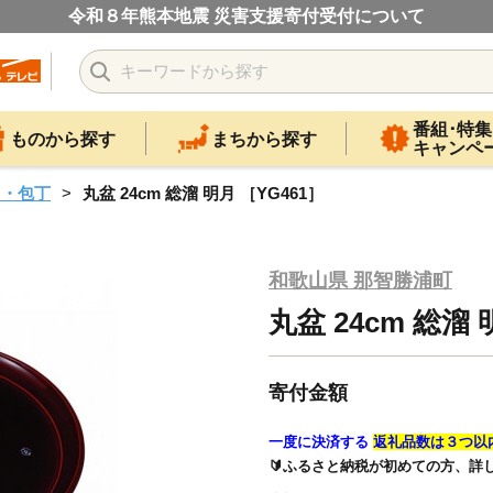
令和８年熊本地震 災害支援寄付受付について
番組･特集
ものから探す
まちから探す
キャンペ
ス・包丁
丸盆 24cm 総溜 明月 ［YG461］
和歌山県 那智勝浦町
丸盆 24cm 総溜 
寄付金額
一度に決済する
返礼品数は３つ以
🔰ふるさと納税が初めての方、詳