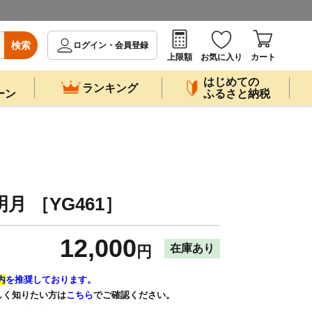
検索
ログイン・会員登録
上限額
お気に入り
カート
はじめての
ランキング
ーン
ふるさと納税
明月 ［YG461］
12,000
在庫あり
円
内
を推奨しております。
しく知りたい方は
こちら
でご確認ください。