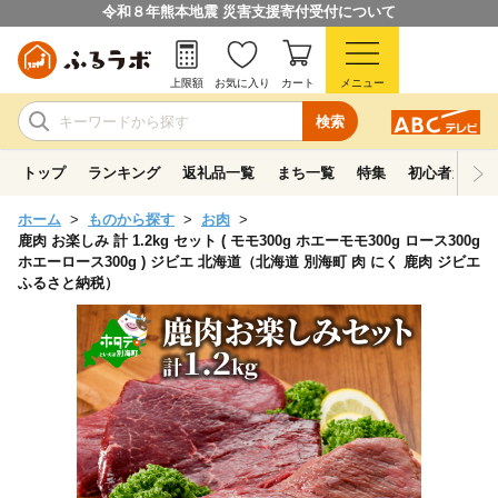
令和８年熊本地震 災害支援寄付受付について
上限額
お気に入り
カート
メニュー
検索
トップ
ランキング
返礼品一覧
まち一覧
特集
初心者ガイド
ホーム
ものから探す
お肉
鹿肉 お楽しみ 計 1.2kg セット ( モモ300g ホエーモモ300g ロース300g
ホエーロース300g ) ジビエ 北海道（北海道 別海町 肉 にく 鹿肉 ジビエ
ふるさと納税）