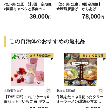
<2か月に1回 計3回 定期便
【2ヶ月に1度、6回定期便】
>国産キャベツと豚肉のロー
金匠鶏唐揚げ からあげ
ルキャベツ（4P入り）
39,000
78,000
円
円
この自治体のおすすめの返礼品
北海道別海町
北海道別海町
【THE ICE】いちごケーキ6
牛乳をたっぷり使ったクリー
個セット（いちご 苺 ギフト
ミーラーメン(北海シマエビ
ふるさと納税 高評価 アイス I
味噌×1食+野付湾ホタテ塩×