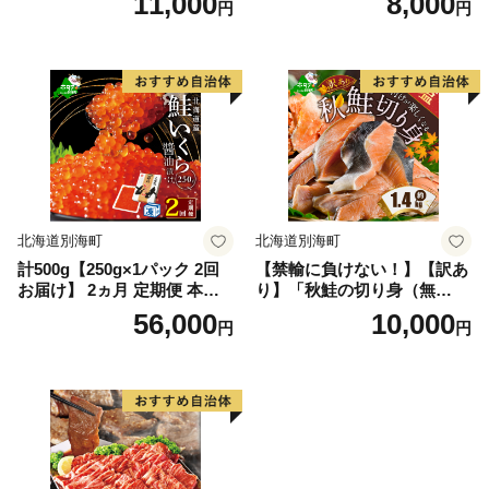
11,000
8,000
円
円
CE 生乳 別海町産 北海道 ア
１食 (合計2食セット))
イスクリーム べつかい エク
ストラミルク 生クリーム ス
イーツ 大人気 ケーキ ふるさ
と納税 ジェラート）
北海道別海町
北海道別海町
計500g【250g×1パック 2回
【禁輸に負けない！】【訳あ
お届け】 2ヵ月 定期便 本場
り】「秋鮭の切り身（無
「北海道」 いくら 醤油漬け
塩）」1.4kg（ 鮭 秋鮭 シャ
56,000
10,000
円
円
【NKM02NQ13】（野付漁業
ケ 秋シャケ 北海道産鮭 北海
協同組合）( いくら いくら醤
道産秋鮭 道産鮭 道産秋鮭 鮭
油漬け いくら醤油漬 醤油い
切り身 鮭切身 さけ さけ切り
くら 鮭いくら 国産いくら 北
身 さけ切身 国産鮭 国産秋鮭
海道産いくら 地場産いくら
地場産鮭 地場産秋鮭 ふるさ
道産いくら 別海町 ふるさと
と納税 訳あり 訳あり鮭 訳あ
納税 ふるさと ikura )
りシャケ 訳あり秋鮭 訳あり
切り身 訳あり 切身）