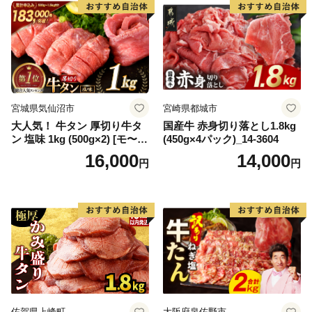
宮城県気仙沼市
宮崎県都城市
大人気！ 牛タン 厚切り牛タ
国産牛 赤身切り落とし1.8kg
ン 塩味 1kg (500g×2) [モ〜ラ
(450g×4パック)_14-3604
ンド 宮城県 気仙沼市 205646
16,000
14,000
円
円
60] 肉 牛肉 精肉 牛たん 牛タ
ン塩 牛たん塩 冷凍 焼肉 BB
Q アウトドア バーベキュー
厚切り タン
佐賀県上峰町
大阪府泉佐野市