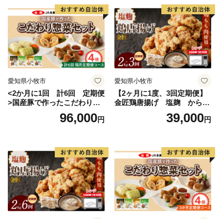
愛知県小牧市
愛知県小牧市
<2か月に1回 計6回 定期便
【2ヶ月に1度、3回定期便】
>国産豚で作ったこだわり惣
金匠鶏唐揚げ 塩麹 からあ
菜セット
げ
96,000
39,000
円
円