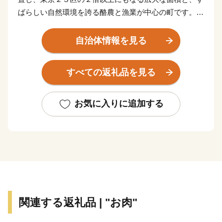
ばらしい自然環境を誇る酪農と漁業が中心の町です。
北海道らしい大平原が広がり牧歌的な風景が見られる
一方、東部には日本最大級の砂嘴（さし）で、ラムサー
自治体情報を見る
ル条約湿地に登録されている「野付半島」や、南部には
「風蓮湖」があり、野付風蓮道立自然公園を形成するな
すべての返礼品を見る
ど、様々な景観を有しています。
町内には、１０万頭以上（町人口の約７倍以上）の牛
たちが暮らしており、生乳生産量は「日本一」です。ま
お気に入りに追加する
た、沿岸部では秋鮭・アサリやホッキ・ホタテ・希少価
値の高いホッカイシマエビなど様々な海産物が豊富に水
揚げされています。
関連する返礼品 | "お肉"