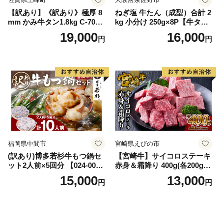
【訳あり】《訳あり》極厚 8
ねぎ塩 牛たん（成型）合計 2
mm かみ牛タン1.8kg C-709-
kg 小分け 250g×8P【牛タン
AS
牛肉 焼肉用 薄切り 訳あり サ
19,000
16,000
円
円
イズ不揃い】
福岡県中間市
宮崎県えびの市
(訳あり)博多若杉牛もつ鍋セ
【宮崎牛】サイコロステーキ
ット2人前×5回分 【024-002
赤身＆霜降り 400g(各200g×
7】
１P 計2P) 真空パック 冷凍
15,000
13,000
円
円