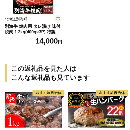
北海道別海町
別海牛 焼肉用 タレ漬け 味付
焼肉 1.2kg(400g×3P) 特製 焼
肉用つけだれつき【北海道
14,000
円
別海町産】【FF000FA01】
（株式会社 ファームフー
ズ）（北海道 別海町 肉 にく
牛肉 焼肉 ふるさと納税）（
肉 牛肉 北海道産肉 北海道産
この返礼品を見た人は
牛肉 道産肉 道産牛肉 肉ギフ
ト 牛肉ギフト 肉セット 牛肉
こんな返礼品も見ています
セット 肉お取り寄せ 牛肉お
取り寄せ 肉送料無料 牛肉送
料無料 焼肉 牛肉 焼肉 和牛
焼肉 焼肉用 ボリューム肉 ）