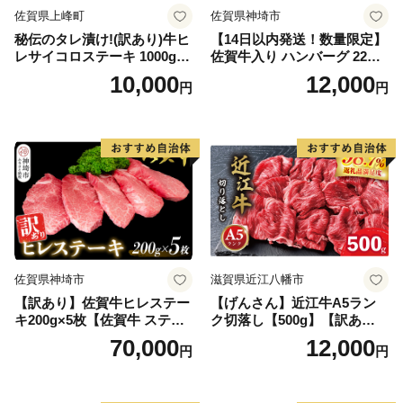
佐賀県上峰町
佐賀県神埼市
秘伝のタレ漬け!(訳あり)牛ヒ
【14日以内発送！数量限定】
レサイコロステーキ 1000g
佐賀牛入り ハンバーグ 22個
【B-1098-AS】
2.6kg(120g×22個)【佐賀牛
10,000
12,000
円
円
黒毛和牛 ブランド牛 九州 ハ
ンバーグ 牛肉 豚肉 国産 お弁
当 おかず 惣菜 おすすめ 人
気】(H083106)
佐賀県神埼市
滋賀県近江八幡市
【訳あり】佐賀牛ヒレステー
【げんさん】近江牛A5ラン
キ200g×5枚【佐賀牛 ステー
ク切落し【500g】【訳あり】
キ ブランド肉 ヒレ肉 フィレ
【DG12W】
70,000
12,000
円
円
肉 ジューシー ヘルシー】(H0
65175)