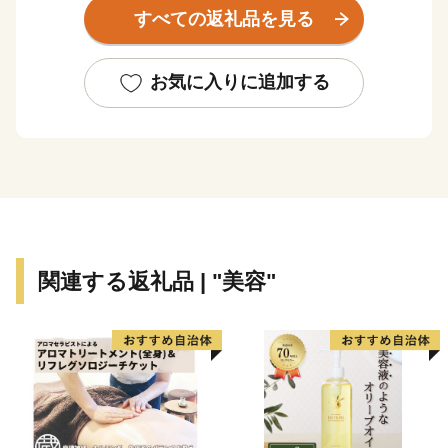
設のミュージカル劇場ではプロのミュージカル俳優の演
すべての返礼品を見る
劇が１年中行われていたり、地域では秋祭り行事などの
無形民俗文化財が、住民の手で現在も数多く保存されて
いるなど、芸術・文化・歴史が息づくアートのまちとし
お気に入りに追加する
ても近年注目されております。
★主食にもスイーツにも使える「はだか麦」を紹介した
特設サイトを公開中！
👉
自然の恵みたっぷりの「はだか麦」
関連する返礼品 | "美容"