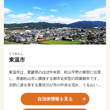
とうおんし
東温市
東温市は、愛媛県のほぼ中央部、松山平野の東部に位置
し、県都松山市に隣接する都市近郊型の田園都市です。
北部に源を発する重信川が市の中央を流れ、うるおいあ
ふれる水辺空間に恵まれるとともに、南部の皿ヶ嶺連峰
県立自然公園は、東部の霊峰石鎚山系と連なり、棚田や
自治体情報を見る
渓谷を有する里山が自然美を形成しています。また、常