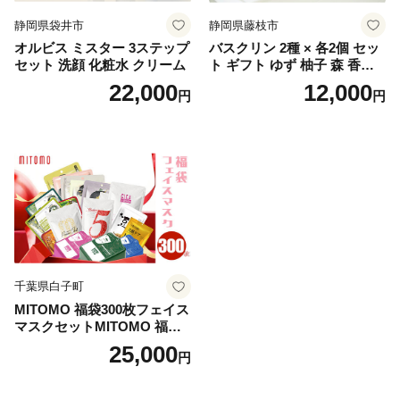
静岡県袋井市
静岡県藤枝市
オルビス ミスター 3ステップ
バスクリン 2種 × 各2個 セッ
セット 洗顔 化粧水 クリーム
ト ギフト ゆず 柚子 森 香り
日用品 お風呂 バス用品 温活
22,000
12,000
円
円
アロマ 香り まとめ買い静岡
県 藤枝市 医薬部外品
千葉県白子町
MITOMO 福袋300枚フェイス
マスクセットMITOMO 福袋3
00枚フェイスマスクセット
25,000
円
ふるさと納税 パック ファイ
スパック フェイスマスク 美
容 スキンケア 福袋 千葉県 白