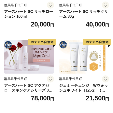
群馬県千代田町
群馬県千代田町
アースハート SC リッチロー
アースハート SC リッチクリ
ション 100ml
ーム 30g
20,000
40,000
円
円
群馬県千代田町
群馬県千代田町
アースハート SC アクアゼ
ジェミーチェンジ Wウォッ
ロ スキンケアシリーズ 3点
シュホワイト（125g）（泡立
セット
てネット付）×2本 群馬県 千
78,000
21,500
円
円
代田町