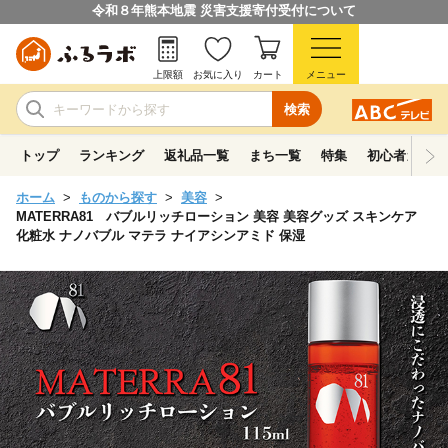
令和８年熊本地震 災害支援寄付受付について
上限額
お気に入り
カート
メニュー
検索
トップ
ランキング
返礼品一覧
まち一覧
特集
初心者ガイド
ホーム
ものから探す
美容
MATERRA81 バブルリッチローション 美容 美容グッズ スキンケア
化粧水 ナノバブル マテラ ナイアシンアミド 保湿