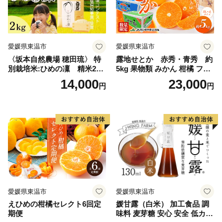
愛媛県東温市
愛媛県東温市
〈坂本自然農場 穂田琉〉 特
露地せとか 赤秀・青秀 約
別栽培米:ひめの凜 精米2kg
5kg 果物類 みかん 柑橘 フル
ご飯 お弁当 おにぎり 冷めて
ーツ 食後 デザート ジューシ
14,000
23,000
円
円
も美味しい 愛媛県産 県知事
ー 甘い コク 香り 国産 愛媛
賞 お米
県産 愛媛県産せとか
愛媛県東温市
愛媛県東温市
えひめの柑橘セレクト6回定
媛甘露（白米） 加工食品 調
期便
味料 麦芽糖 安心 安全 低カロ