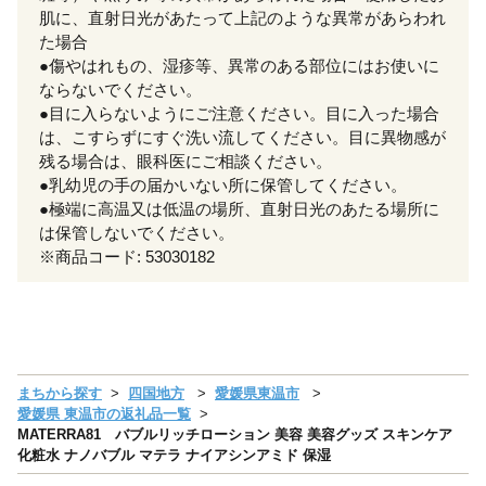
肌に、直射日光があたって上記のような異常があらわれ
た場合
●傷やはれもの、湿疹等、異常のある部位にはお使いに
ならないでください。
●目に入らないようにご注意ください。目に入った場合
は、こすらずにすぐ洗い流してください。目に異物感が
残る場合は、眼科医にご相談ください。
●乳幼児の手の届かいない所に保管してください。
●極端に高温又は低温の場所、直射日光のあたる場所に
は保管しないでください。
※商品コード: 53030182
まちから探す
四国地方
愛媛県東温市
愛媛県 東温市の返礼品一覧
MATERRA81 バブルリッチローション 美容 美容グッズ スキンケア
化粧水 ナノバブル マテラ ナイアシンアミド 保湿