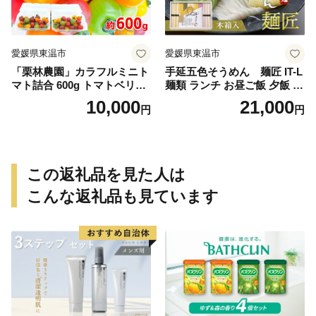
愛媛県東温市
愛媛県東温市
「栗林農園」カラフルミニト
手延五色そうめん 麺匠 IT-L
マト詰合 600g トマトベリー
麺類 ランチ お昼ご飯 夕飯 晩
ピーチチェリー イエローミ
御飯 手延べそうめん そうめ
10,000
21,000
円
円
ミ サングリーン トスカーナ
ん詰合せ 華やか 贈り物
バイオレット プリンセスオ
レンジ 6品種
この返礼品を見た人は
こんな返礼品も見ています