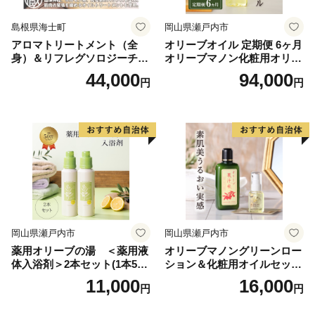
島根県海士町
岡山県瀬戸内市
アロマトリートメント（全
オリーブオイル 定期便 6ヶ月
身）＆リフレグソロジーチケ
オリーブマノン化粧用オリー
ット
ブオイル 200ml オリーブ オ
44,000
94,000
円
円
イル 美容 スキンケア 化粧用
油 オリーブ油 お楽しみ
岡山県瀬戸内市
岡山県瀬戸内市
薬用オリーブの湯 ＜薬用液
オリーブマノングリーンロー
体入浴剤＞2本セット(1本500
ション＆化粧用オイルセット
ml） 美容
美容グッズ スキンケア 化粧
11,000
16,000
円
円
水