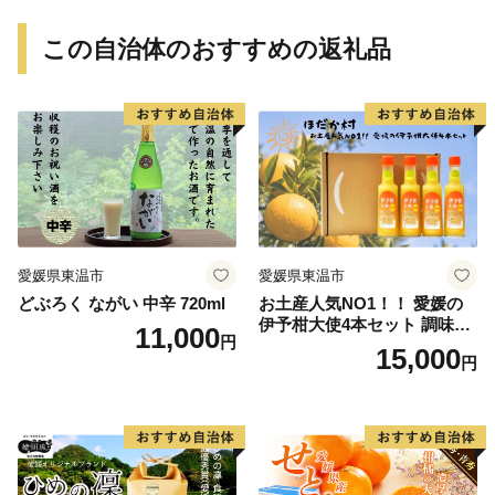
この自治体のおすすめの返礼品
愛媛県東温市
愛媛県東温市
どぶろく ながい 中辛 720ml
お土産人気NO1！！ 愛媛の
伊予柑大使4本セット 調味料
11,000
円
ドレッシング サラダ いよか
15,000
円
ん 愛媛産 カルパッチョ