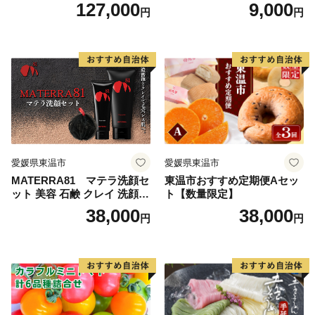
リー 甘味料 シロップタイプ
127,000
9,000
円
円
上品な甘み お菓子作り 料理
愛媛県東温市
愛媛県東温市
MATERRA81 マテラ洗顔セ
東温市おすすめ定期便Aセッ
ット 美容 石鹸 クレイ 洗顔フ
ト【数量限定】
ォーム マテラ 泡立てネット
38,000
38,000
円
円