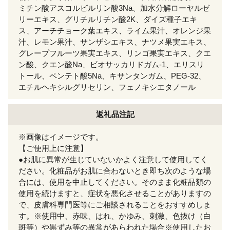
ミチン酸アスコルビルリン酸3Na、加水分解ローヤルゼ
リーエキス、グリチルリチン酸2K、ダイズ種子エキ
ス、アーチチョーク葉エキス、ライム果汁、オレンジ果
汁、レモン果汁、サンザシエキス、ナツメ果実エキス、
グレープフルーツ果実エキス、リンゴ果実エキス、クエ
ン酸、クエン酸Na、ビオサッカリドガム-1、エリスリ
トール、ペンテト酸5Na、キサンタンガム、PEG-32、
エチルヘキシルグリセリン、フェノキシエタノール
返礼品注記
※画像はイメージです。
【ご使用上に注意】
●お肌に異常が生じていないかよく注意して使用してく
ださい。化粧品がお肌に合わないとき即ち次のような場
合には、使用を中止してください。そのまま化粧品類の
使用を続けますと、症状を悪化させることがありますの
で、皮膚科専門医等にご相談されることをおすすめしま
す。※使用中、赤味、はれ、かゆみ、刺激、色抜け（白
斑等）や黒ずみ等の異常があらわれた場合※使用したお