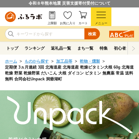
令和８年熊本地震 災害支援寄付受付について
上限額
お気に入り
カート
メニュー
検索
トップ
ランキング
返礼品一覧
まち一覧
特集
初心者ガイド
ホーム
ものから探す
加工品等
乾物・燻製
定期便 3ヵ月連続 3回 北海道産 北海道産 乾燥ビタミン大根 60g 北海道
乾燥 野菜 乾燥野菜 だいこん 大根 ダイコン ビタミン 無農薬 常温 送料
無料 合同会社Unpack 洞爺湖町