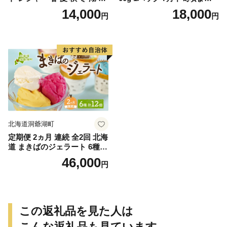
気 パワースポット 北海道 洞
お届け [水揚げ後 順次出荷]
14,000
18,000
円
円
爺湖町 入場券 優待券 ふるさ
キタムラサキウニ うに ウニ
と納税 洞爺湖 観光 体験 絶景
雲丹 ムラサキウニ 北海道産
アクティビティ 旅 旅行 トラ
魚貝 魚介 海鮮 海産 小川商店
ベル ご褒美 記念日 癒し ジオ
送料無料 北海道 洞爺湖
パーク
北海道洞爺湖町
定期便 2ヵ月 連続 全2回 北海
道 まきばのジェラート 6種
各2個 計12個 セット ジェラ
46,000
円
ート ミルク 赤しそ カムイミ
ンタルの塩 とうもろこし か
ぼちゃ 白花豆 アイスクリー
ム 保存料不使用 シャーベッ
ト アイス 牛乳 送料無料
この返礼品を見た人は
こんな返礼品も見ています