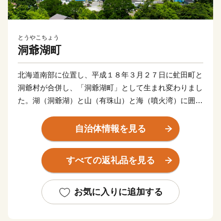
とうやこちょう
洞爺湖町
北海道南部に位置し、平成１８年３月２７日に虻田町と
洞爺村が合併し、「洞爺湖町」として生まれ変わりまし
た。湖（洞爺湖）と山（有珠山）と海（噴火湾）に囲ま
れた自然豊かな町です。気候温暖な地方で、交通の便も
よく観光景観に恵まれていることから北海道有数の観光
自治体情報を見る
地となっています。
すべての返礼品を見る
★ABCテレビのニュース情報番組「news おかえり」
で、「 有限会社 岡田屋 」の“白いおしるこ” が紹介さ
れました！
お気に入りに追加する
👉北海道洞爺湖町の「白いおしるこセット」