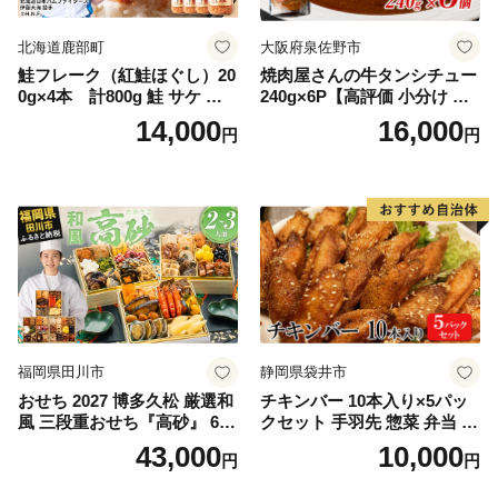
北海道鹿部町
大阪府泉佐野市
鮭フレーク（紅鮭ほぐし）20
焼肉屋さんの牛タンシチュー
0g×4本 計800g 鮭 サケ 鮭
240g×6P【高評価 小分け 惣
ほぐし サケフレーク シャケ
菜 牛たん 一人暮らし 冷凍】
14,000
16,000
円
円
フレーク 鮭フレーク
福岡県田川市
静岡県袋井市
おせち 2027 博多久松 厳選和
チキンバー 10本入り×5パッ
風 三段重おせち『高砂』 6.5
クセット 手羽先 惣菜 弁当 お
寸 3段重 2～3人前 おせち料
かず お酒 おつまみ ギフト キ
43,000
10,000
円
円
理 重箱 お正月 冷凍おせち 縁
ャンプ アウトドア キャンプ
起物 祝箸付 福岡 お節 オセチ
飯 保存食 非常食 鶏肉 肉 お