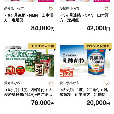
愛知県小牧市
愛知県小牧市
＜6ヶ月連続＞NMN 山本漢
＜3ヶ月連続＞NMN 山本漢
方 定期便
方 定期便
84,000
42,000
円
円
愛知県小牧市
愛知県小牧市
＜6ヶ月に1度、2回送付＞大
＜5ヶ月に1度、2回送付＞乳
麦若葉粉末(462H)+黒ごま黒
酸菌粒 山本漢方 定期便
豆きな粉+ 糖流茶 山本漢
76,000
20,000
円
円
方 定期便