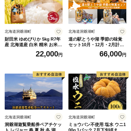
北海道洞爺湖町
北海道洞爺湖町
財田米 ゆめぴりか 5kg R7年
道の駅とうや湖 季節の味覚
産 北海道産 白米 精米 お米
セット10月・12月・2月計3回
コメ こめ ライス おにぎり ご
お届け定期便 野菜 ゆめぴり
22,000
66,000
円
円
飯 国産 炊き立て 自炊 人気
か 北海道 洞爺湖町 秋の味覚
お取り寄せ 産地直送 常温 送
冬の味覚 梅漬け 和牛カレー
料無料 北海道 洞爺湖町
旬の味覚
北海道洞爺湖町
北海道洞爺湖町
洞爺湖遊覧乗船券ペアチケッ
ミョウバン不使用 塩水 ウニ1
ト レジャー 春 夏 秋 冬 湖 人
00g 1パック 7月下旬頃まで