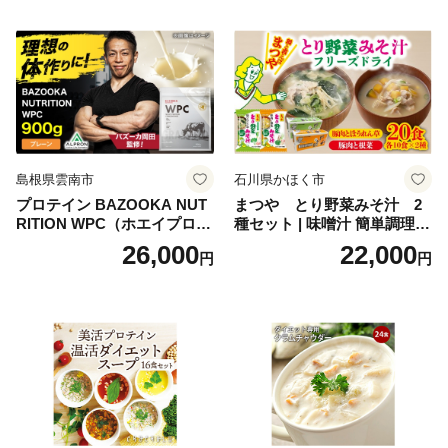
oseti osechi お祝い 迎春おせ
肉 鶏 人気 厳選 静岡県袋井市
ち 本格おせち おせち予約 年
末 年始 お取り寄せ 新春 贅沢
おせち こだわりおせち 惣菜
老舗おせち ふるさと納税お
せち 御節 お節料理 正月 調理
不要 おせち料理2027
島根県雲南市
石川県かほく市
プロテイン BAZOOKA NUT
まつや とり野菜みそ汁 2
RITION WPC（ホエイプロテ
種セット | 味噌汁 簡単調理
イン）＜プレーン＞ 900g｜
お味噌 おみそ みそ とり野菜
26,000
22,000
円
円
バズーカ岡田監修・植物由来
時短料理 時短ごはん ご当地
の甘味料使用・国内製造 島
フリーズドライ
根県雲南市/株式会社アルプ
ロン [AIEN005]