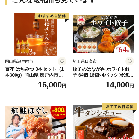
岡山県瀬戸内市
埼玉県日高市
百花 はちみつ 3本セット（1
餃子のはながさ ホワイト餃
本300g）岡山県 瀬戸内市産
子 64個 16個×4パック 冷凍
石黒農園 ヨーグルト パン 砂
中華 点心 B級グルメ ご当地
16,000
14,000
円
円
糖の代わり 香り高い いい香
野菜 おつまみ おかず 簡単調
り 季節の花の蜜 トンガリ容
理 時短 リピート 保存 豚肉
器入り
特製 ポーク 大きめ ジューシ
ー ギフト お取り寄せ 日高市