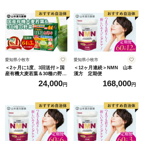
愛知県小牧市
愛知県小牧市
＜2ヶ月に1度、3回送付＞国
＜12ヶ月連続＞NMN 山本
産有機大麦若葉＆30種の野
漢方 定期便
菜 山本漢方 定期便
24,000
168,000
円
円