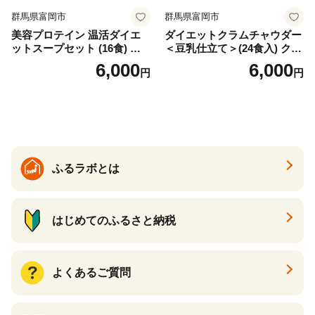
群馬県富岡市
群馬県富岡市
美容プロテイン 温活ダイエ
ダイエットクラムチャウダー
ットスープセット (16食) 小
＜豆乳仕立て＞(24食入) クラ
分け スープ 食べ比べ セット
ムチャウダー 豆乳 ダイエッ
6,000
6,000
円
円
詰合せ クラムチャウダー チ
ト スープ プロテイン たんぱ
ゲ コーン ポタージュ トマト
く質 食物繊維 食品 F20E-799
温活 ダイエット 美容 プロテ
イン 食品 F20E-809
ふるラボとは
はじめてのふるさと納税
よくあるご質問