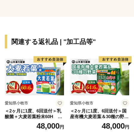
関連する返礼品 | "加工品等"
愛知県小牧市
愛知県小牧市
＜2ヶ月に1度、6回送付＞乳
＜2ヶ月に1度、6回送付＞国
酸菌＋大麦若葉粉末60H 山
産有機大麦若葉＆30種の野
本漢方 定期便
菜 山本漢方 定期便
48,000
48,000
円
円