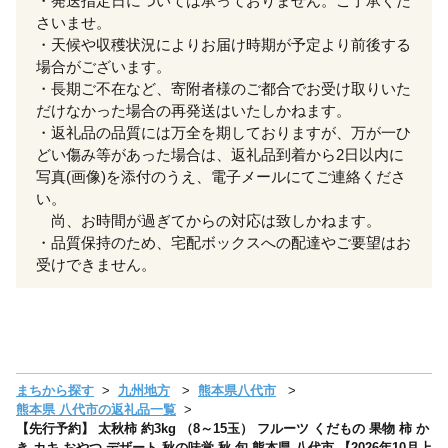
・発送指定日については承っておりません。ご了承くだ
さいませ。
・天候や収穫状況によりお届け時期が予定より前後する
場合がございます。
・長期ご不在など、寄附者様のご都合でお受け取りいた
だけなかった場合の再発送はいたしかねます。
・返礼品の品質には万全を期しておりますが、万が一ひ
どい傷み等があった場合は、返礼品到着から2日以内に
写真(画像)を添付のうえ、電子メールにてご連絡くださ
い。
尚、お時間が過ぎてからの対応は致しかねます。
・品質保持のため、宅配ボックスへの配達やご要望はお
受けできません。
まちから探す
九州地方
熊本県八代市
熊本県 八代市の返礼品一覧
【先行予約】 太秋柿 約3kg （8～15玉） フルーツ くだもの 果物 柿 か
き カキ おやつ デザート 秋の味覚 秋 旬 熊本県 八代市 【2026年10月上