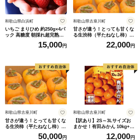
和歌山県白浜町
和歌山県古座川町
いちご まりひめ 約250g×4パ
甘さが違う！とっても甘くな
ック 高糖度 朝採れ超完熟ま
る生渋柿（平たねなし柿）吊
りひめ 1月以降発送分
るし柿用 T字枝or吊るしクリ
15,000
22,000
円
円
ップ付約4.5～5kg 約24～30
個＜2026年10月中旬～順次発
送＞-Ted【art016B】
和歌山県古座川町
和歌山県古座川町
甘さが違う！とっても甘くな
【訳あり】2S～3Lサイズお
る生渋柿（平たねなし柿）吊
まかせ！有田みかん 10kg+2k
るし柿用 T字枝or吊るしクリ
g保証分 11月から12月下旬ま
50,000
12,000
円
円
ップ付約14.5～15kg 約60～
でに順次発送致します。 / 訳