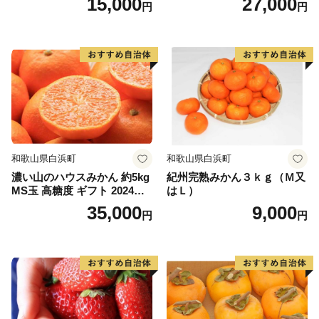
15,000
27,000
円
円
和歌山県白浜町
和歌山県白浜町
濃い山のハウスみかん 約5kg
紀州完熟みかん３ｋｇ（Ｍ又
MS玉 高糖度 ギフト 2024年7
はＬ）
月以降発送分
35,000
9,000
円
円