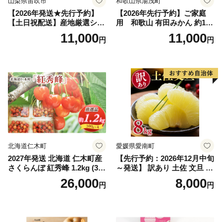
山梨県笛吹市
和歌山県湯浅町
【2026年発送★先行予約】
【2026年先行予約】ご家庭
【土日祝配送】産地厳選シャ
用 和歌山 有田みかん 約10k
インマスカット1.2kg～1.3kg
g (2L、3Lサイズ)【湯浅町】
11,000
11,000
円
円
（2房～3房）※沖縄・離島配
_ZJ6079
送不可※ 106-003-sku02-26y
｜シャインマスカット 発送
笛吹市 山梨県 フルーツ 果物
ぶどう 葡萄 大粒 シャインマ
スカット おすすめ シャイン
マスカット 贈答 ギフト 産地
笛吹市 シャインマスカット
笛吹 葡萄 国産 ぶどう 人気
国産 1.2kg 先行｜
北海道仁木町
愛媛県愛南町
2027年発送 北海道 仁木町産
【先行予約：2026年12月中旬
さくらんぼ 紅秀峰 1.2kg (300
～発送】 訳あり 土佐 文旦 8k
g×4パック) Lサイズ以上 旬
g (Mサイズ以上サイズミック
26,000
8,000
円
円
桜桃 産地直送 サクランボ チ
ス) 8000円 わけあり ぶんた
ェリー フルーツ 果物 果物類
ん みかん mikan 蜜柑 ミカン
仁木町 仁木 [松山商店]
土佐文旦 家庭用 産地直送 国
産 農家直送 期間限定 特産品