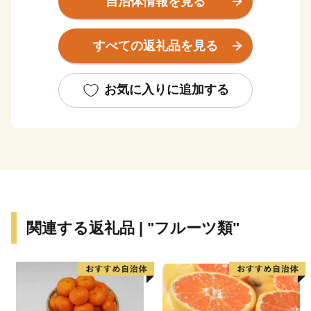
自治体情報を見る
を創造（たがや）した石工たちの軌跡～石工の郷（さ
と）に息づく石造りのレガシー～」が日本遺産に認定さ
すべての返礼品を見る
れています。 八代の発展は干拓事業の歴史でもあり広
大な平野では「い草」「トマト」「晩白柚」が生産され
ています。 日本一の生産数を誇るこれらの品の中でも
お気に入りに追加する
特に畳に使われる国産い草の95％以上が八代産であり、
まさに日本一の畳の街といえます。
関連する返礼品 | "フルーツ類"