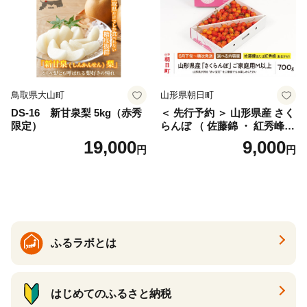
サイズミックス くらもとフ
ァーム 愛南町 愛媛県
鳥取県大山町
山形県朝日町
DS-16 新甘泉梨 5kg（赤秀
＜ 先行予約 ＞ 山形県産 さく
限定）
らんぼ （ 佐藤錦 ・ 紅秀峰
） ご家庭用 M以上 700g 【20
19,000
9,000
円
円
26年6月下旬から7月上旬発
送】 山形県 果物 フルーツ 初
夏 夏 送料無料
ふるラボとは
はじめてのふるさと納税