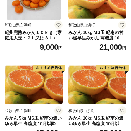
和歌山県白浜町
和歌山県白浜町
紀州完熟みかん１０ｋｇ（家
みかん 10kg MS玉 紀南の甘
庭用大玉・２Ｌ又は３Ｌ）
い極早生みかん 高糖度 10月
以降発送 マルチ被覆栽培
9,000
21,000
円
円
和歌山県白浜町
和歌山県白浜町
みかん 5kg MS玉 紀南の濃い
みかん 10kg MS玉 紀南の濃
ゆら早生 高糖度 10月以降発
いゆら早生 高糖度 10月以降
送 マルチ被覆栽培
発送 マルチ被覆栽培