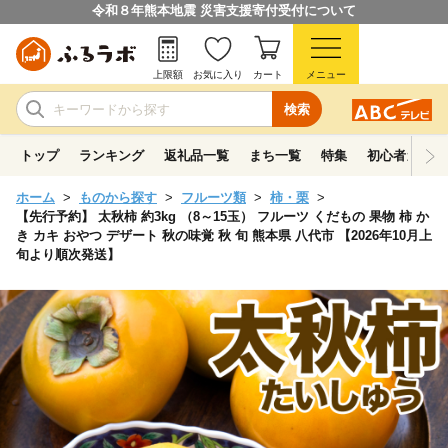
令和８年熊本地震 災害支援寄付受付について
上限額
お気に入り
カート
メニュー
検索
トップ
ランキング
返礼品一覧
まち一覧
特集
初心者ガイド
ホーム
ものから探す
フルーツ類
柿・栗
【先行予約】 太秋柿 約3kg （8～15玉） フルーツ くだもの 果物 柿 か
き カキ おやつ デザート 秋の味覚 秋 旬 熊本県 八代市 【2026年10月上
旬より順次発送】