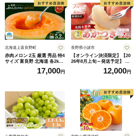
北海道上富良野町
長野県小諸市
赤肉メロン 2玉 厳選 秀品 特4
【オンライン決済限定】【20
サイズ 富良野 北海道 各2kg
26年8月上旬～発送予定】 先
～2.6kg 2玉 セット ファーム
行予約 「浅間水蜜桃プレミ
17,000
12,000
円
円
富良野 メロン めろん 果物 く
アム」 もも あかつき 秀品 約
だもの フルーツ デザート 旬
2kg 5～9玉 贈答品 ふるさと
の果物 旬のフルーツ
納税 果物 桃 フルーツ モモ
果肉 長野県産 小諸市