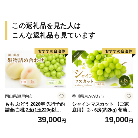
90個＜2026年10月中旬～11
ありみかん 有田みかん みか
月上旬ごろ順次発送＞Ted【a
ん ミカン 蜜柑 柑橘 温州みか
rt015B】
ん 和歌山 ご家庭用
この返礼品を見た人は
こんな返礼品も見ています
岡山県瀬戸内市
香川県東かがわ市
もも ぶどう 2026年 先行予約
シャインマスカット 【ご家
詰合/白桃 2玉(1玉220g以
庭用】 2～6房(約2kg) 葡萄 ぶ
上)・シャインマスカット 晴
どう ブドウ フルーツ 果物 く
39,000
19,000
円
円
王 2房(1房480g以上) 化粧箱
だもの 果実 旬の果物 旬のフ
入り 岡山県産 国産 フルーツ
ルーツ 香川 香川県 東かがわ
果物 ギフト
市