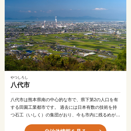
やつしろし
八代市
八代市は熊本県南の中心的な市で、県下第2の人口を有
する田園工業都市です。 過去には日本有数の技術を持
つ石工（いしく）の集団がおり、今も市内に残るめがね
橋や城の石垣、干拓地の堤防・樋門など石造りの文化を
楽しむことができ、このような文化遺産について「八代