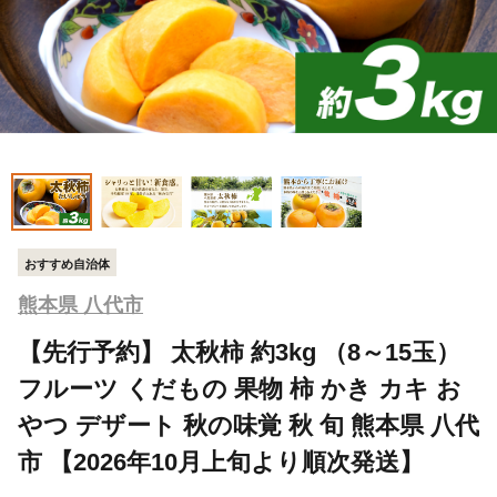
おすすめ自治体
熊本県 八代市
【先行予約】 太秋柿 約3kg （8～15玉）
フルーツ くだもの 果物 柿 かき カキ お
やつ デザート 秋の味覚 秋 旬 熊本県 八代
市 【2026年10月上旬より順次発送】